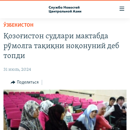
Ссылки
доступа
Вернуться
ӮЗБЕКИСТОН
к
О ПРОЕКТЕ
Қозоғистон судлари мактабда
основному
ПОДПИСКА
содержанию
рўмолга тақиқни ноқонуний деб
КОНТАКТЫ
Вернутся
топди
к
RFE/RL ДИРЕКТ
главной
31 июль, 2024
НАСТОЯЩЕЕ ВРЕМЯ
навигации
Вернутся
Поделиться
МИГРАНТ МЕДИА
к
поиску