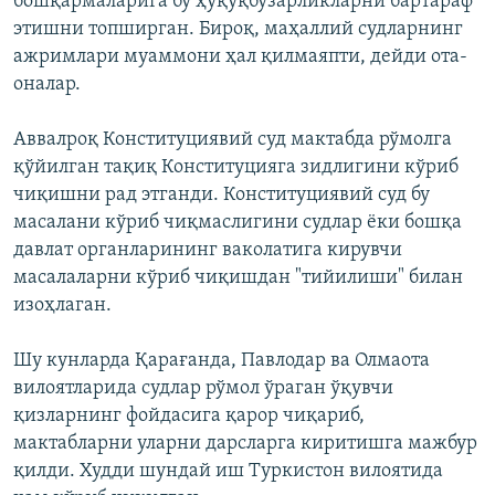
бошқармаларига бу ҳуқуқбузарликларни бартараф
этишни топширган. Бироқ, маҳаллий судларнинг
ажримлари муаммони ҳал қилмаяпти, дейди ота-
оналар.
Аввалроқ Конституциявий суд мактабда рўмолга
қўйилган тақиқ Конституцияга зидлигини кўриб
чиқишни рад этганди. Конституциявий суд бу
масалани кўриб чиқмаслигини судлар ёки бошқа
давлат органларининг ваколатига кирувчи
масалаларни кўриб чиқишдан "тийилиши" билан
изоҳлаган.
Шу кунларда Қарағанда, Павлодар ва Олмаота
вилоятларида судлар рўмол ўраган ўқувчи
қизларнинг фойдасига қарор чиқариб,
мактабларни уларни дарсларга киритишга мажбур
қилди. Худди шундай иш Туркистон вилоятида