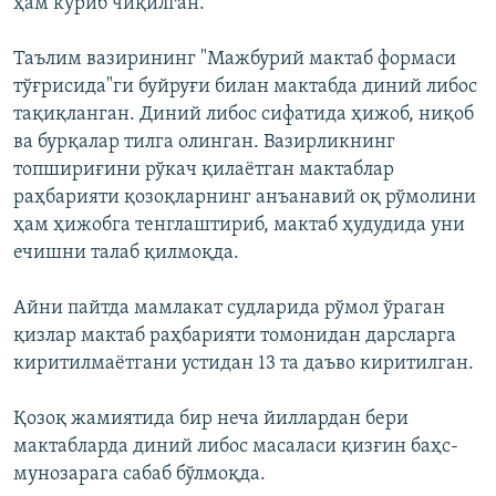
ҳам кўриб чиқилган.
Таълим вазирининг "Мажбурий мактаб формаси
тўғрисида"ги буйруғи билан мактабда диний либос
тақиқланган. Диний либос сифатида ҳижоб, ниқоб
ва бурқалар тилга олинган. Вазирликнинг
топшириғини рўкач қилаётган мактаблар
раҳбарияти қозоқларнинг анъанавий оқ рўмолини
ҳам ҳижобга тенглаштириб, мактаб ҳудудида уни
ечишни талаб қилмоқда.
Айни пайтда мамлакат судларида рўмол ўраган
қизлар мактаб раҳбарияти томонидан дарсларга
киритилмаётгани устидан 13 та даъво киритилган.
Қозоқ жамиятида бир неча йиллардан бери
мактабларда диний либос масаласи қизғин баҳс-
мунозарага сабаб бўлмоқда.