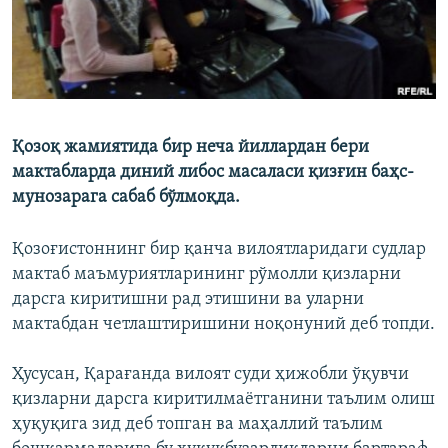
Қозоқ жамиятида бир неча йиллардан бери
мактабларда диний либос масаласи қизғин баҳс-
мунозарага сабаб бўлмоқда.
Қозоғистоннинг бир қанча вилоятларидаги судлар
мактаб маъмуриятларининг рўмолли қизларни
дарсга киритишни рад этишини ва уларни
мактабдан четлаштиришини ноқонуний деб топди.
Ҳусусан, Қарағанда вилоят суди ҳижобли ўқувчи
қизларни дарсга киритилмаётганини таълим олиш
ҳуқуқига зид деб топган ва маҳаллий таълим