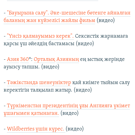
-
"Бауырына салу". Әке-шешесіне бөтенге айналған
баланың жан күйзелісі жайлы фильм
(видео)
-
"Үнсіз қалмауымыз керек".
Сексистік жарнамаға
қарсы үш әйелдің бастамасы (видео)
-
Азия
360
°:
Орталық
Азияның
ең ыстық жерінде
ауызсу тапшы. (видео)
-
Тәжікстанда
шенеуніктер
қай киімге тыйым салу
керектігін талқылап жатыр. (видео)
-
Түркіменстан президентінің ұлы Англияға үкімет
ұшағымен қатынаған.
(видео)
-
Wildberries үшін күрес.
(видео)