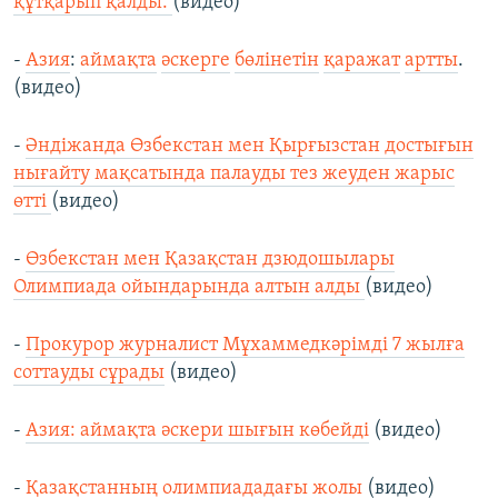
құтқарып қалды.
(видео)
-
Азия
:
аймақта
әскерге
бөлінетін
қаражат
артты
.
(видео)
-
Әндіжанда Өзбекстан мен Қырғызстан достығын
нығайту мақсатында палауды тез жеуден жарыс
өтті
(видео)
-
Өзбекстан мен Қазақстан дзюдошылары
Олимпиада ойындарында алтын алды
(видео)
-
Прокурор журналист Мұхаммедкәрімді 7 жылға
соттауды сұрады
(видео)
-
Азия: аймақта әскери шығын көбейді
(видео)
-
Қазақстанның олимпиададағы жолы
(видео)