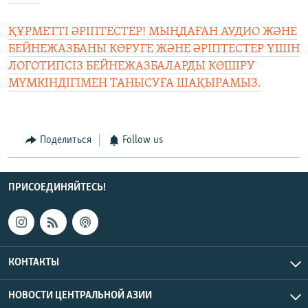
ҚҰРМЕТТІ ӘРІПТЕСТЕР! МЫҢДАҒАН АУДИО ЖӘНЕ
БЕЙНЕЖАЗБАНЫ КӨРУГЕ ЖӘНЕ ӘРІПТЕСТЕР ҮШІН
ЛОГОТИПСІЗ БЕЙНЕЖАЗБАЛАРДЫ КӨШІРУ
МҮМКІНДІГІМЕН ТАНЫСУҒА ШАҚЫРАМЫЗ.
Поделиться
Follow us
ПРИСОЕДИНЯЙТЕСЬ!
КОНТАКТЫ
НОВОСТИ ЦЕНТРАЛЬНОЙ АЗИИ