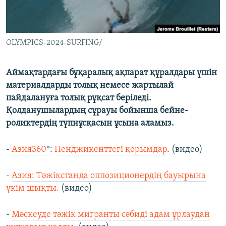
OLYMPICS-2024-SURFING/
Аймақтардағы бұқаралық ақпарат құралдары үшін
материалдарды толық немесе жартылай
пайдалануға толық рұқсат беріледі.
Қолданушылардың сұрауы бойынша бейне-
роликтердің түпнұсқасын ұсына аламыз.
-
Азия360
°:
Пенджикенттегі
қорымдар
. (видео)
-
Азия: Тәжікстанда оппозиционердің бауырына
үкім шықты.
(видео)
-
Мәскеуде тәжік мигранты сәбиді адам ұрлаудан