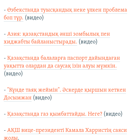
-
Өзбекстанда туысқандық неке үлкен проблема
боп тұр.
(видео)
-
Азия: қазақстандық әнші зомбылық пен
хиджабты байланыстырады.
(видео)
-
Қазақстанда балаларға паспорт дайындаған
уақытта олардан да саусақ ізін алуы мүмкін.
(видео)
-
"Күнде таяқ жеймін". Әскерде қыршын кеткен
Досымжан
(видео)
-
Қазақстанда газ қымбаттайды. Неге?
(видео)
-
АҚШ вице-президенті Камала Харристің саяси
жолы
.