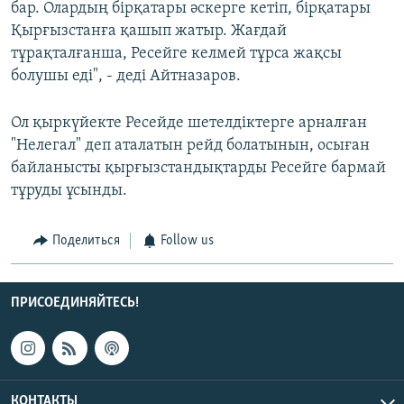
бар. Олардың бірқатары әскерге кетіп, бірқатары
Қырғызстанға қашып жатыр. Жағдай
тұрақталғанша, Ресейге келмей тұрса жақсы
болушы еді", - деді Айтназаров.
Ол қыркүйекте Ресейде шетелдіктерге арналған
"Нелегал" деп аталатын рейд болатынын, осыған
байланысты қырғызстандықтарды Ресейге бармай
тұруды ұсынды.
Поделиться
Follow us
ПРИСОЕДИНЯЙТЕСЬ!
КОНТАКТЫ