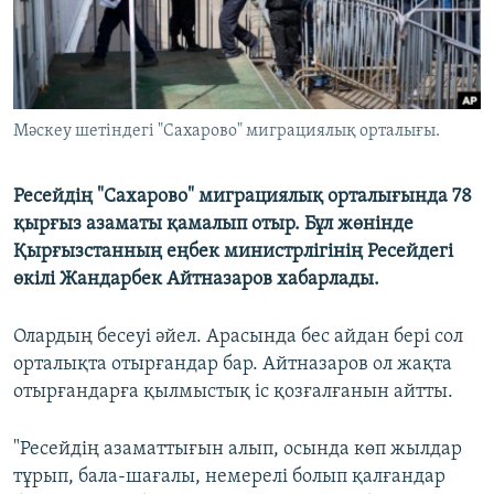
Мәскеу шетіндегі "Сахарово" миграциялық орталығы.
Ресейдің "Сахарово" миграциялық орталығында 78
қырғыз азаматы қамалып отыр. Бұл жөнінде
Қырғызстанның еңбек министрлігінің Ресейдегі
өкілі Жандарбек Айтназаров хабарлады.
Олардың бесеуі әйел. Арасында бес айдан бері сол
орталықта отырғандар бар. Айтназаров ол жақта
отырғандарға қылмыстық іс қозғалғанын айтты.
"Ресейдің азаматтығын алып, осында көп жылдар
тұрып, бала-шағалы, немерелі болып қалғандар