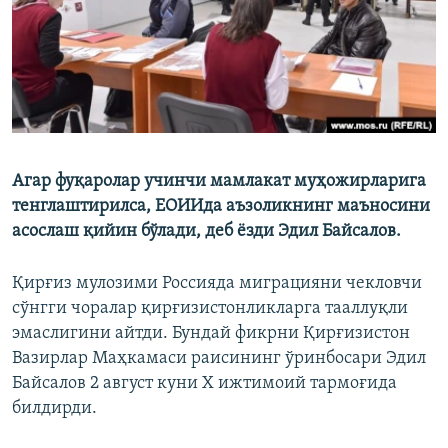
Агар фуқаролар учинчи мамлакат муҳожирларига
тенглаштирилса, ЕОИИда аъзоликнинг маъносини
асослаш қийин бўлади, деб ёзди Эдил Байсалов.
Қирғиз мулозими Россияда миграцияни чекловчи
сўнгги чоралар қирғизистонликларга тааллуқли
эмаслигини айтди. Бундай фикрни Қирғизистон
Вазирлар Маҳкамаси раисининг ўринбосари Эдил
Байсалов 2 август куни Х ижтимоий тармоғида
билдирди.