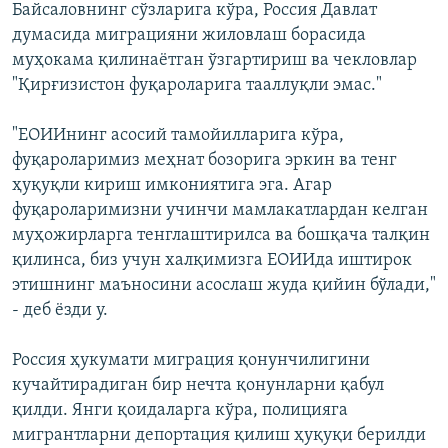
Байсаловнинг сўзларига кўра, Россия Давлат
думасида миграцияни жиловлаш борасида
муҳокама қилинаётган ўзгартириш ва чекловлар
"Қирғизистон фуқароларига тааллуқли эмас."
"ЕОИИнинг асосий тамойилларига кўра,
фуқароларимиз меҳнат бозорига эркин ва тенг
ҳуқуқли кириш имкониятига эга. Агар
фуқароларимизни учинчи мамлакатлардан келган
муҳожирларга тенглаштирилса ва бошқача талқин
қилинса, биз учун халқимизга ЕОИИда иштирок
этишнинг маъносини асослаш жуда қийин бўлади,"
- деб ёзди у.
Россия ҳукумати миграция қонунчилигини
кучайтирадиган бир нечта қонунларни қабул
қилди. Янги қоидаларга кўра, полицияга
мигрантларни депортация қилиш ҳуқуқи берилди