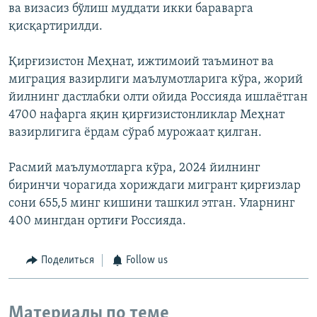
ва визасиз бўлиш муддати икки бараварга
қисқартирилди.
Қирғизистон Меҳнат, ижтимоий таъминот ва
миграция вазирлиги маълумотларига кўра, жорий
йилнинг дастлабки олти ойида Россияда ишлаётган
4700 нафарга яқин қирғизистонликлар Меҳнат
вазирлигига ёрдам сўраб мурожаат қилган.
Расмий маълумотларга кўра, 2024 йилнинг
биринчи чорагида хориждаги мигрант қирғизлар
сони 655,5 минг кишини ташкил этган. Уларнинг
400 мингдан ортиғи Россияда.
Поделиться
Follow us
Материалы по теме