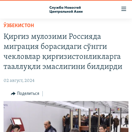
Ссылки
доступа
Вернуться
ӮЗБЕКИСТОН
к
О ПРОЕКТЕ
Қирғиз мулозими Россияда
основному
ПОДПИСКА
содержанию
миграция борасидаги сўнгги
КОНТАКТЫ
Вернутся
чекловлар қирғизистонликларга
к
RFE/RL ДИРЕКТ
тааллуқли эмаслигини билдирди
главной
НАСТОЯЩЕЕ ВРЕМЯ
навигации
02 август, 2024
Вернутся
МИГРАНТ МЕДИА
к
Поделиться
поиску