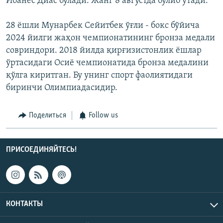
Ибанес Диас бўлади. Жанг 8 августда бўлиб ўтади.
28 ёшли Мунарбек Сейитбек ўғли - бокс бўйича
2024 йилги жаҳон чемпионатининг бронза медали
совриндори. 2018 йилда қирғизистонлик ёшлар
ўртасидаги Осиё чемпионатида бронза медалини
қўлга киритган. Бу унинг спорт фаолиятидаги
биринчи Олимпиадасидир.
Поделиться
Follow us
ПРИСОЕДИНЯЙТЕСЬ!
КОНТАКТЫ