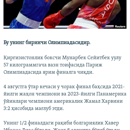
Бу унинг биринчи Олимпиадасидир.
Қирғизистонлик боксчи Мунарбек Сейитбек уулу
57 килограммгача вазн тоифасида Париж
Олимпиадасида ярим финалга чиқди.
4 августга ўтар кечаси у чорак финал баҳсида 2021-
йилги жаҳон чемпиони ва 2023-йилги Панамерика
ўйинлари чемпиони америкалик Жамал Харвини
3:2 ҳисобида мағлуб этди.
Унинг 1/2 финалдаги рақиби болгариялик Хавер