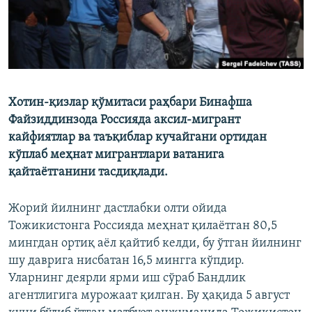
Хотин-қизлар қўмитаси раҳбари Бинафша
Файзиддинзода Россияда аксил-мигрант
кайфиятлар ва таъқиблар кучайгани ортидан
кўплаб меҳнат мигрантлари ватанига
қайтаётганини тасдиқлади.
Жорий йилнинг дастлабки олти ойида
Тожикистонга Россияда меҳнат қилаётган 80,5
мингдан ортиқ аёл қайтиб келди, бу ўтган йилнинг
шу даврига нисбатан 16,5 мингга кўпдир.
Уларнинг деярли ярми иш сўраб Бандлик
агентлигига мурожаат қилган. Бу ҳақида 5 август