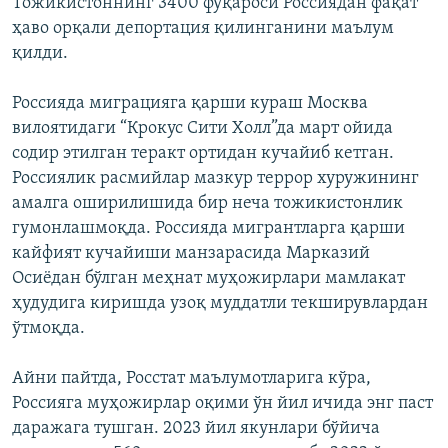
Тожикистоннинг 3400 фуқароси Россиядан фақат
ҳаво орқали депортация қилинганини маълум
қилди.
Россияда миграцияга қарши кураш Москва
вилоятидаги “Крокус Сити Холл”да март ойида
содир этилган теракт ортидан кучайиб кетган.
Россиялик расмийлар мазкур террор хуружининг
амалга оширилишида бир неча тожикистонлик
гумонлашмоқда. Россияда мигрантларга қарши
кайфият кучайиши манзарасида Марказий
Осиёдан бўлган меҳнат муҳожирлари мамлакат
ҳудудига киришда узоқ муддатли текширувлардан
ўтмоқда.
Айни пайтда, Росстат маълумотларига кўра,
Россияга муҳожирлар оқими ўн йил ичида энг паст
даражага тушган. 2023 йил якунлари бўйича