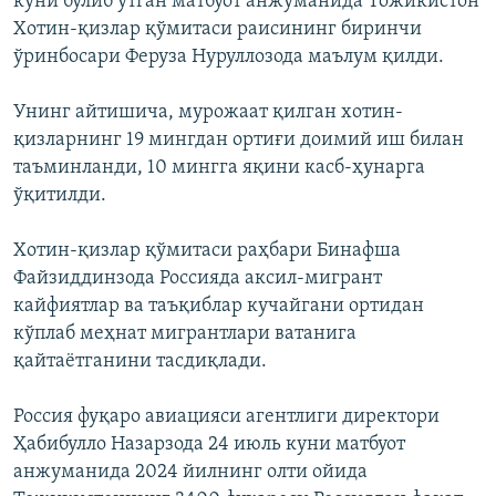
куни бўлиб ўтган матбуот анжуманида Тожикистон
Хотин-қизлар қўмитаси раисининг биринчи
ўринбосари Феруза Нуруллозода маълум қилди.
Унинг айтишича, мурожаат қилган хотин-
қизларнинг 19 мингдан ортиғи доимий иш билан
таъминланди, 10 мингга яқини касб-ҳунарга
ўқитилди.
Хотин-қизлар қўмитаси раҳбари Бинафша
Файзиддинзода Россияда аксил-мигрант
кайфиятлар ва таъқиблар кучайгани ортидан
кўплаб меҳнат мигрантлари ватанига
қайтаётганини тасдиқлади.
Россия фуқаро авиацияси агентлиги директори
Ҳабибулло Назарзода 24 июль куни матбуот
анжуманида 2024 йилнинг олти ойида