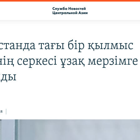
станда тағы бір қылмыс
ің серкесі ұзақ мерзімге
лды
ся