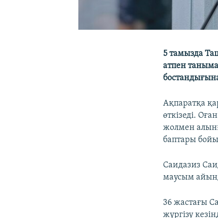
5 тамызда Та
атпен таныма
бостандығына
Ақпаратқа қа
өткізеді. Оға
жолмен алынға
баптары бойы
Саидазиз Саи
маусым айынд
36 жастағы С
жүргізу кезін