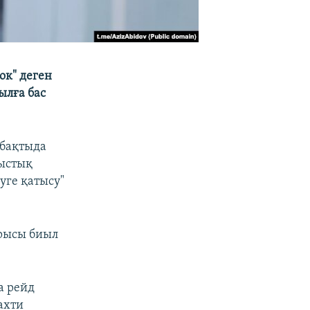
ок" деген
ылға бас
абақтыда
мыстық
уге қатысу"
ырысы биыл
а рейд
Бахти