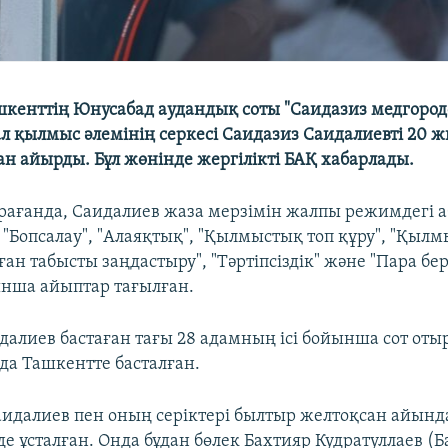
шкенттің Юнусабад аудандық соты "Саидазиз медгород
л қылмыс әлемінің серкесі Саидазиз Саидалиевті 20 ж
н айырды. Бұл жөнінде жергілікті БАҚ хабарлады.
рағанда, Саидалиев жаза мерзімін жалпы режимдегі 
н "Бопсалау", "Алаяқтық", "Қылмыстық топ құру", "Қыл
н табысты заңдастыру", "Тәртіпсіздік" және "Пара бер
нша айыптар тағылған.
далиев бастаған тағы 28 адамның ісі бойынша сот от
а Ташкентте басталған.
аидалиев пен оның серіктері былтыр желтоқсан айынд
де ұсталған. Онда бұдан бөлек Бахтияр Кудратуллаев (