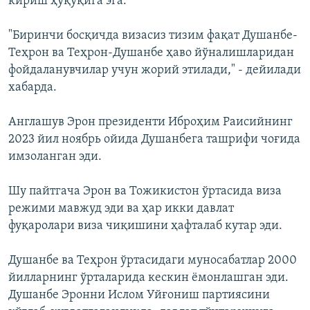
кириш ҳуқуқига эга.
"Биринчи босқичда визасиз тизим фақат Душанбе-
Теҳрон ва Теҳрон-Душанбе ҳаво йўналишларидан
фойдаланувчилар учун жорий этилади," - дейилади
хабарда.
Англашув Эрон президенти Иброҳим Раисийнинг
2023 йил ноябрь ойида Душанбега ташрифи чоғида
имзоланган эди.
Шу пайтгача Эрон ва Тожикистон ўртасида виза
режими мавжуд эди ва ҳар икки давлат
фуқаролари виза чиқишини ҳафталаб кутар эди.
Душанбе ва Теҳрон ўртасидаги муносабатлар 2000
йилларнинг ўрталарида кескин ёмонлашган эди.
Душанбе Эронни Ислом Уйғониш партиясини