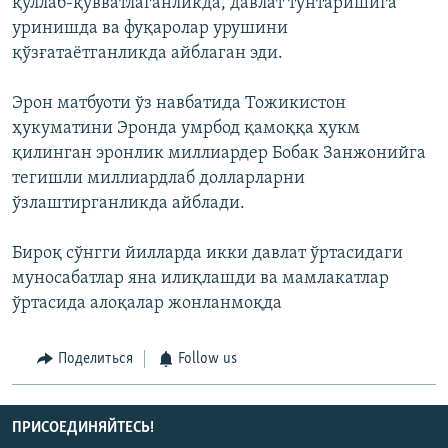
қўллаб-қувватлаганликда, давлат тўнтаришига
уринишда ва фуқаролар урушини
қўзғатаётганликда айблаган эди.
Эрон матбуоти ўз навбатида Тожикистон
ҳукуматини Эронда умрбод қамоққа ҳукм
қилинган эронлик миллиардер Бобак Занжонийга
тегишли миллиардлаб долларларни
ўзлаштирганликда айблади.
Бироқ сўнгги йилларда икки давлат ўртасидаги
муносабатлар яна илиқлашди ва мамлакатлар
ўртасида алоқалар жонланмоқда
Поделиться
Follow us
ПРИСОЕДИНЯЙТЕСЬ!