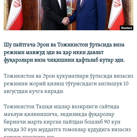
Шу пайтгача Эрон ва Тожикистон ўртасида виза
режими мавжуд эди ва ҳар икки давлат
фуқаролари виза чиқишини ҳафталаб кутар эди.
Тожикистон ва Эрон ҳукуматлари ўртасида визасиз
режимни жорий қилиш тўғрисидаги англашув 10
августдан кучга киради.
Тожикистон Ташқи ишлар вазирлиги сайтида
маълум қилинишича, эндиликда фуқаролар
биринчи марта кирган пайтдан бошлаб 90 кун
ичида 30 кун муддатга томонлар ҳудудига визасиз