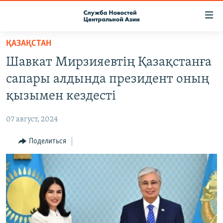
Ссылки
доступа
Вернуться
ҚАЗАҚСТАН
к
О ПРОЕКТЕ
Шавкат Мирзияевтің Қазақстанға
основному
ПОДПИСКА
содержанию
сапары алдында президент оның
КОНТАКТЫ
Вернутся
қызымен кездесті
к
RFE/RL ДИРЕКТ
главной
07 август, 2024
НАСТОЯЩЕЕ ВРЕМЯ
навигации
Вернутся
Поделиться
МИГРАНТ МЕДИА
к
поиску