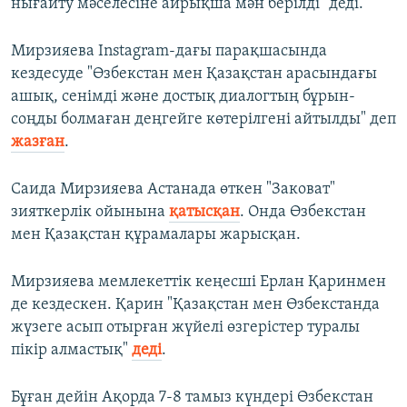
нығайту мәселесіне айрықша мән берілді" деді.
Мирзияева Instagram-дағы парақшасында
кездесуде "Өзбекстан мен Қазақстан арасындағы
ашық, сенімді және достық диалогтың бұрын-
соңды болмаған деңгейге көтерілгені айтылды" деп
жазған
.
Саида Мирзияева Астанада өткен "Заковат"
зияткерлік ойынына
қатысқан
. Онда Өзбекстан
мен Қазақстан құрамалары жарысқан.
Мирзияева мемлекеттік кеңесші Ерлан Қаринмен
де кездескен. Қарин "Қазақстан мен Өзбекстанда
жүзеге асып отырған жүйелі өзгерістер туралы
пікір алмастық"
деді
.
Бұған дейін Ақорда 7-8 тамыз күндері Өзбекстан