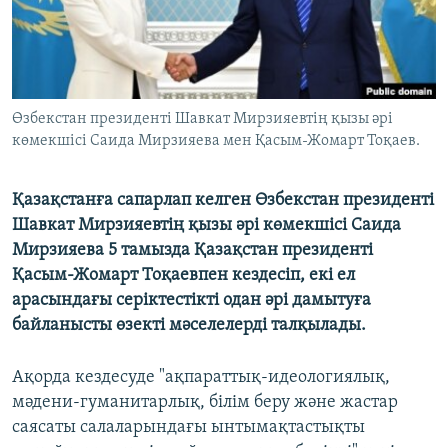
Өзбекстан президенті Шавкат Мирзияевтің қызы әрі
көмекшісі Саида Мирзияева мен Қасым-Жомарт Тоқаев.
Қазақстанға сапарлап келген Өзбекстан президенті
Шавкат Мирзияевтің қызы әрі көмекшісі Саида
Мирзияева 5 тамызда Қазақстан президенті
Қасым-Жомарт Тоқаевпен кездесіп, екі ел
арасындағы серіктестікті одан әрі дамытуға
байланысты өзекті мәселелерді талқылады.
Ақорда кездесуде "ақпараттық-идеологиялық,
мәдени-гуманитарлық, білім беру және жастар
саясаты салаларындағы ынтымақтастықты