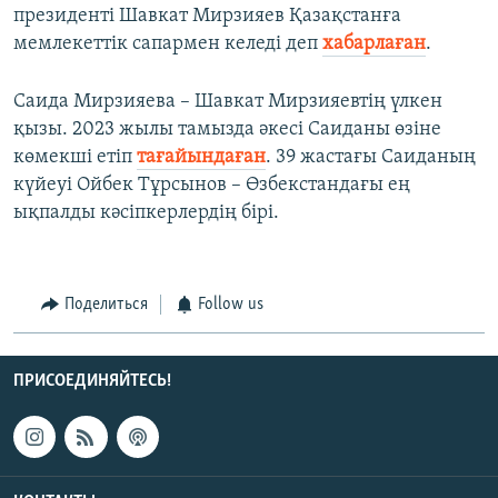
президенті Шавкат Мирзияев Қазақстанға
мемлекеттік сапармен келеді деп
хабарлаған
.
Саида Мирзияева – Шавкат Мирзияевтің үлкен
қызы. 2023 жылы тамызда әкесі Саиданы өзіне
көмекші етіп
тағайындаған
. 39 жастағы Саиданың
күйеуі Ойбек Тұрсынов – Өзбекстандағы ең
ықпалды кәсіпкерлердің бірі.
Поделиться
Follow us
ПРИСОЕДИНЯЙТЕСЬ!