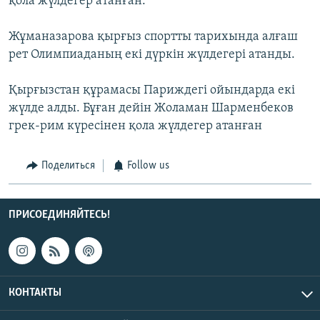
қола жүлдегер атанған.
Жұманазарова қырғыз спортты тарихында алғаш
рет Олимпиаданың екі дүркін жүлдегері атанды.
Қырғызстан құрамасы Париждегі ойындарда екі
жүлде алды. Бұған дейін Жоламан Шарменбеков
грек-рим күресінен қола жүлдегер атанған
Поделиться
Follow us
ПРИСОЕДИНЯЙТЕСЬ!
КОНТАКТЫ