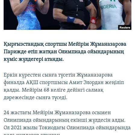
Қырғызстандық спортшы Мейірім Жұманазарова
Парижде өтіп жатқан Олимпиада ойындарының
күміс жүлдегері атанды.
Еркін күрестен сынға түсетін Жұманазарова
финалда АҚШ спортшысы Амит Элордан жеңіліп
қалды. Мейірім 68 келіге дейінгі салмақ
дәрежесінде сынға түседі.
24 жастағы Мейірім Жұманазарова осымен
Олимпиада ойындарының екінші жүлдесін алды.
Ол 2021 жылы Токиодағы Олимпиада ойындарында