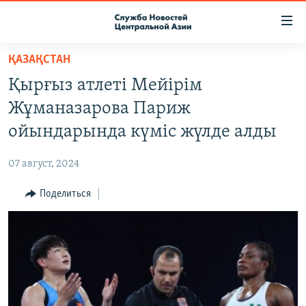
Ссылки
доступа
Вернуться
ҚАЗАҚСТАН
к
О ПРОЕКТЕ
Қырғыз атлеті Мейірім
основному
ПОДПИСКА
содержанию
Жұманазарова Париж
КОНТАКТЫ
Вернутся
ойындарында күміс жүлде алды
к
RFE/RL ДИРЕКТ
главной
07 август, 2024
НАСТОЯЩЕЕ ВРЕМЯ
навигации
Вернутся
Поделиться
МИГРАНТ МЕДИА
к
поиску