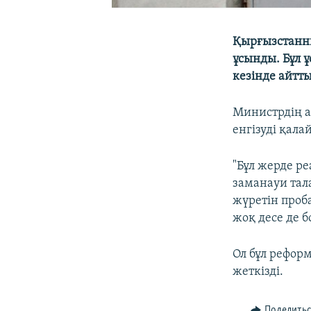
Қырғызстанны
ұсынды. Бұл ұ
кезінде айтты
Министрдің 
енгізуді қала
"Бұл жерде р
заманауи тала
жүретін про
жоқ десе де бо
Ол бұл рефор
жеткізді.
Поделить