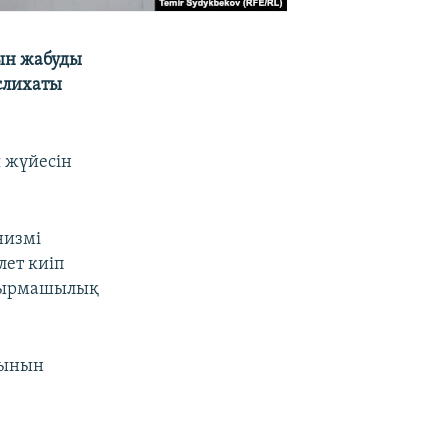
ын жабуды
әслихаты
 жүйесін
низмі
лет киіп
айырмашылық
тынын