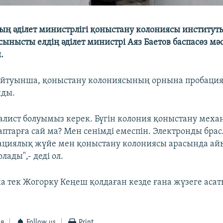
ң әділет министрлігі қоныстану колониясы институт
сынысты елдің әділет министрі Аяз Баетов баспасөз м
.
айтуынша, қоныстану колониясының орнына пробация
йды.
еалист болуымыз керек. Бүгін колония қоныстану меха
птарға сай ма? Мен сенімді емеспін. Электронды брас
бациялық жүйе мен қоныстану колониясы арасында 
лады",- деді ол.
ма тек Жогорку Кеңеш қолдаған кезде ғана жүзеге аса
ся
Follow us
Print