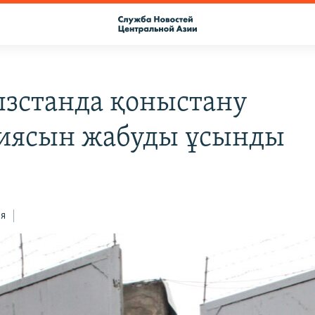
зстанда қоныстану
иясын жабуды ұсынды
ся