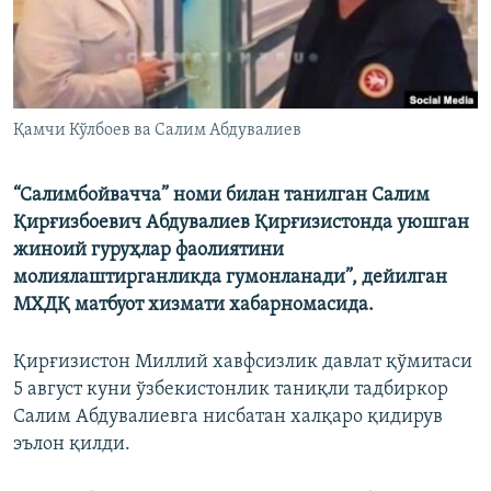
Қамчи Кўлбоев ва Салим Абдувалиев
“Салимбойвачча” номи билан танилган Салим
Қирғизбоевич Абдувалиев Қирғизистонда уюшган
жиноий гуруҳлар фаолиятини
молиялаштирганликда гумонланади”, дейилган
МХДҚ матбуот хизмати хабарномасида.
Қирғизистон Миллий хавфсизлик давлат қўмитаси
5 август куни ўзбекистонлик таниқли тадбиркор
Салим Абдувалиевга нисбатан халқаро қидирув
эълон қилди.