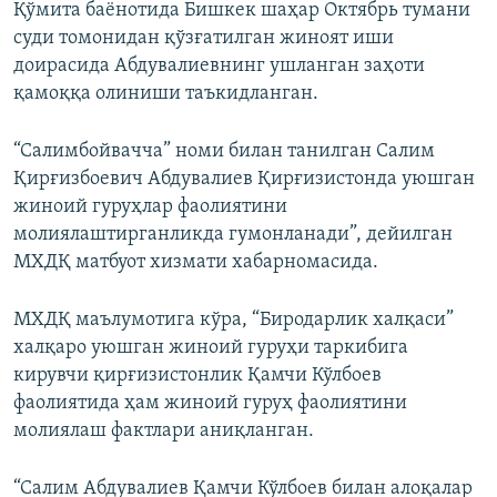
Қўмита баёнотида Бишкек шаҳар Октябрь тумани
суди томонидан қўзғатилган жиноят иши
доирасида Абдувалиевнинг ушланган заҳоти
қамоққа олиниши таъкидланган.
“Салимбойвачча” номи билан танилган Салим
Қирғизбоевич Абдувалиев Қирғизистонда уюшган
жиноий гуруҳлар фаолиятини
молиялаштирганликда гумонланади”, дейилган
МХДҚ матбуот хизмати хабарномасида.
МХДҚ маълумотига кўра, “Биродарлик халқаси”
халқаро уюшган жиноий гуруҳи таркибига
кирувчи қирғизистонлик Қамчи Кўлбоев
фаолиятида ҳам жиноий гуруҳ фаолиятини
молиялаш фактлари аниқланган.
“Салим Абдувалиев Қамчи Кўлбоев билан алоқалар