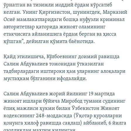
ўрнатган ва тизимли моддий ёрдам кўрсатиб
келган. Унинг Қирғизистон, шунингдек, Марказий
Осиё мамлакатларидаги бошқа нуфузли криминал
авторитетлар қаторида жиноят оламининг
етакчисига айланишига ёрдам берган ва ҳисса
қўшган”, дейилган қўмита баёнотида.
Қайд этилишича, Кўлбоевнинг доимий равишда
Салим Абдувалиев томонидан ўтказилган
тадбирлардаги иштироки ҳам уларнинг алоқалари
мустаҳкам бўлганини ифодалайди.
Салим Абдувалиев жорий йилнинг 19 мартида
жиноят ишлари бўйича Миробод тумани судининг
ёпиқ мажлиси ҳукми билан Ўзбекистон Жиноят
кодексининг 248-моддасида (Ўқотар қуролларни
қонунга хилоф равишда сақлаш) айбланиб, 6 йилга
озодликдан маҳрум қилинган.