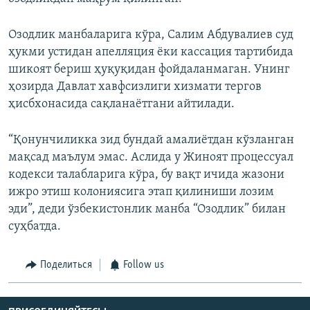
Озодлик манбаларига кўра, Салим Абдувалиев суд
ҳукми устидан апелляция ёки кассация тартибида
шикоят бериш ҳуқуқидан фойдаланмаган. Унинг
ҳозирда Давлат хавфсизлиги хизмати тергов
ҳисбхонасида сақланаётгани айтилади.
“Қонунчиликка зид бундай амалиётдан кўзланган
мақсад маълум эмас. Аслида у Жиноят процессуал
кодекси талабларига кўра, бу вақт ичида жазони
ижро этиш колониясига этап қилиниши лозим
эди”, деди ўзбекистонлик манба “Озодлик” билан
суҳбатда.
Поделиться
Follow us