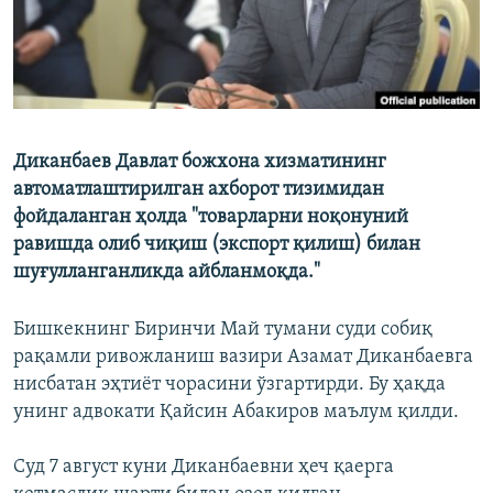
Диканбаев Давлат божхона хизматининг
автоматлаштирилган ахборот тизимидан
фойдаланган ҳолда "товарларни ноқонуний
равишда олиб чиқиш (экспорт қилиш) билан
шуғулланганликда айбланмоқда."
Бишкекнинг Биринчи Май тумани суди собиқ
рақамли ривожланиш вазири Азамат Диканбаевга
нисбатан эҳтиёт чорасини ўзгартирди. Бу ҳақда
унинг адвокати Қайсин Абакиров маълум қилди.
Суд 7 август куни Диканбаевни ҳеч қаерга