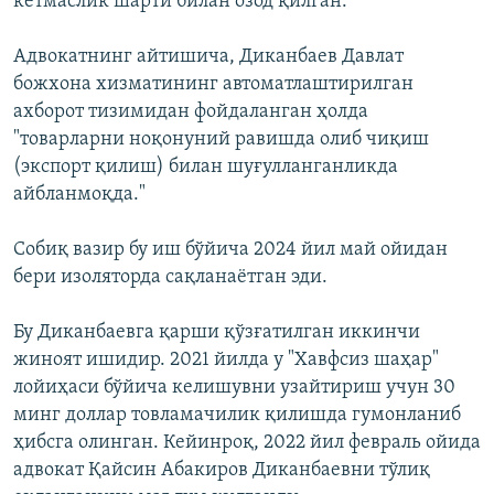
кетмаслик шарти билан озод қилган.
Адвокатнинг айтишича, Диканбаев Давлат
божхона хизматининг автоматлаштирилган
ахборот тизимидан фойдаланган ҳолда
"товарларни ноқонуний равишда олиб чиқиш
(экспорт қилиш) билан шуғулланганликда
айбланмоқда."
Собиқ вазир бу иш бўйича 2024 йил май ойидан
бери изоляторда сақланаётган эди.
Бу Диканбаевга қарши қўзғатилган иккинчи
жиноят ишидир. 2021 йилда у "Хавфсиз шаҳар"
лойиҳаси бўйича келишувни узайтириш учун 30
минг доллар товламачилик қилишда гумонланиб
ҳибсга олинган. Кейинроқ, 2022 йил февраль ойида
адвокат Қайсин Абакиров Диканбаевни тўлиқ