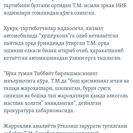
тартибини бузгани ортидан Т.М. исмли эркак ИИБ
ходимлари томонидан қўлга олинган.
Ҳуқуқ-тартиботчилар иддаосича, хизмат
автомобилида “хушёрхона”га олиб кетилаётган
пайтида орқа ўриндиқда ўтирган Т.М. орқа
эшикни елкаси билан итариб очиб, ҳаракатланиб
кетаётган автомашинадан ўзини ерга ташлаган.
“Бўка туман Тиббиёт бирлашмасининг
маълумотига кўра, Т.М.да “бош қисмининг ички ва
ташқи жароҳатлари, шилинган, бурун суяги
синиши ва бошқа тан жароҳатлари ҳамда алкоголь
мастлик ҳолати” аниқланган”, дейилган
прокуратура хабарномасида.
Жарроҳлик амалиёти ўтказиш зарурати туғилгани