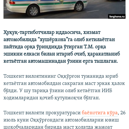
Ҳуқуқ-тартиботчилар иддаосича, хизмат
автомобилида “хушёрхона”га олиб кетилаётган
пайтида орқа ўриндиқда ўтирган Т.М. орқа
эшикни елкаси билан итариб очиб, ҳаракатланиб
кетаётган автомашинадан ўзини ерга ташлаган.
Тошкент вилоятининг Оққўрғон туманида юриб
кетаётган автомобилдан сакраган маст эркак ҳалок
бўлди. У шу тариқа ўзини олиб кетаётган ИИБ
ходимларидан қочиб қутулмоқчи бўлган.
Тошкент вилояти прокуратураси
баёнотига кўра
, 26
июль куни Оққўрғондаги автомобилларни ювиш
шохобчаларидан бирида маст ҳолатда жамоат