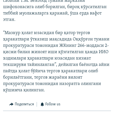
сабабли Т.М. Бекобод тумани марказий
шифохонасига олиб борилган, бироқ кўрсатилган
тиббий муолажаларга қарамай, ўша ерда вафот
этган.
“Мазкур ҳолат юзасидан бир қатор тергов
ҳаракатлари ўтказиш мақсадида Оққўрғон тумани
прокуратураси томонидан ЖКнинг 266-моддаси 2-
қисми билан жиноят иши қўзғатилган ҳамда ИИО
ходимлари ҳаракатлари юзасидан хизмат
текшируви тайинланган”, дейилган баёнотда айни
пайтда ҳолат бўйича тергов ҳаракатлари олиб
борилаётгани, тергов жараёни вилоят
прокуратураси томонидан назоратга олингани
қўшимча қилинган.
Поделиться
Follow us