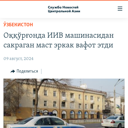
Ссылки
доступа
Вернуться
ӮЗБЕКИСТОН
к
О ПРОЕКТЕ
Оққўрғонда ИИВ машинасидан
основному
ПОДПИСКА
содержанию
сакраган маст эркак вафот этди
КОНТАКТЫ
Вернутся
к
09 август, 2024
RFE/RL ДИРЕКТ
главной
НАСТОЯЩЕЕ ВРЕМЯ
Поделиться
навигации
Вернутся
МИГРАНТ МЕДИА
к
поиску