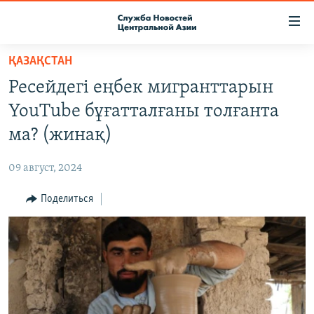
Ссылки
доступа
Вернуться
ҚАЗАҚСТАН
к
О ПРОЕКТЕ
Ресейдегі еңбек мигранттарын
основному
ПОДПИСКА
содержанию
YouTube бұғатталғаны толғанта
КОНТАКТЫ
Вернутся
ма? (жинақ)
к
RFE/RL ДИРЕКТ
главной
09 август, 2024
НАСТОЯЩЕЕ ВРЕМЯ
навигации
Вернутся
Поделиться
МИГРАНТ МЕДИА
к
поиску