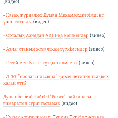
(видео)
-
Қазақ журналисі Думан Мұхаммедкәрімді не
үшін соттады
(видео)
-
Орталық
Азиядан
АҚШ-
қа
көшкендер
(видео)
-
Азия: отанын жоғалтқан түркімендер
(видео)
-
Ресей мен Батыс тұтқын алмасты
(видео)
-
ЛГБТ "пропагандасына" қарсы петиция талқысы
қалай өтті?
Душанбе
билігі
әйгілі
"Рохат"
шайханасы
ғимаратын
сүріп
тастамақ
(видео)
-
Құқық қорғаушылар: Түркия Түркіменстанға