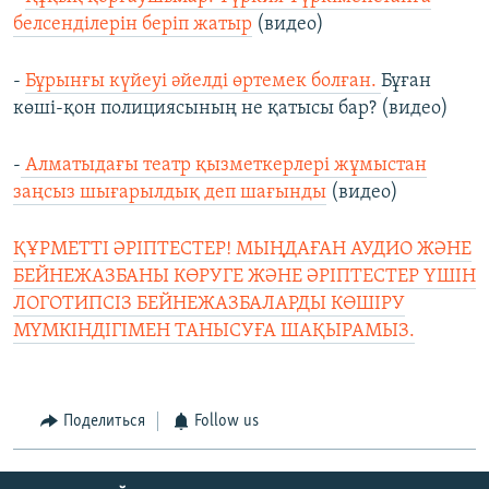
белсенділерін беріп жатыр
(видео)
-
Бұрынғы күйеуі әйелді өртемек болған.
Бұған
көші-қон полициясының не қатысы бар? (видео)
-
Алматыдағы театр қызметкерлері жұмыстан
заңсыз шығарылдық деп шағынды
(видео)
ҚҰРМЕТТІ ӘРІПТЕСТЕР! МЫҢДАҒАН АУДИО ЖӘНЕ
БЕЙНЕЖАЗБАНЫ КӨРУГЕ ЖӘНЕ ӘРІПТЕСТЕР ҮШІН
ЛОГОТИПСІЗ БЕЙНЕЖАЗБАЛАРДЫ КӨШІРУ
МҮМКІНДІГІМЕН ТАНЫСУҒА ШАҚЫРАМЫЗ.
Поделиться
Follow us