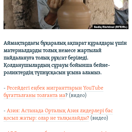
Аймақтардағы бұқаралық ақпарат құралдары үшін
материалдарды толық немесе жартылай
пайдалануға толық рұқсат беріледі.
Қолданушылардың сұрауы бойынша бейне-
роликтердің түпнұсқасын ұсына аламыз.
-
Ресейдегі
еңбек
мигранттарын
YouTube
бұғатталғаны
толғанта
ма
? (видео)
-
Азия: Астанада Орталық Азия лидерлері бас
қосып жатыр: олар не талқылайды?
(видео)