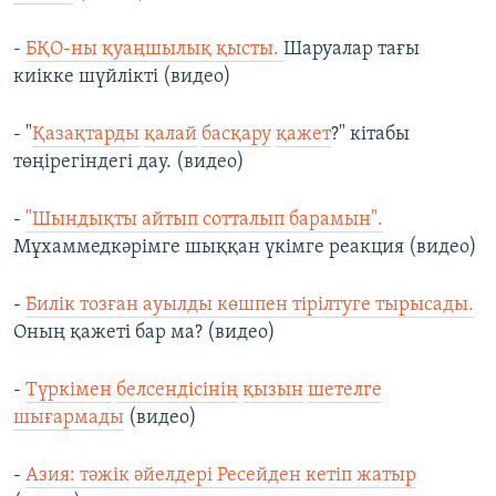
-
БҚО-ны қуаңшылық қысты.
Шаруалар тағы
киікке шүйлікті (видео)
- "
Қазақтарды
қалай
басқару
қажет
?" кітабы
төңірегіндегі дау. (видео)
-
"Шындықты айтып сотталып барамын".
Мұхаммедкәрімге шыққан үкімге реакция (видео)
-
Билік тозған ауылды көшпен тірілтуге тырысады.
Оның қажеті бар ма? (видео)
-
Түркімен
белсендісінің
қызын
шетелге
шығармады
(видео)
-
Азия: тәжік әйелдері Ресейден кетіп жатыр