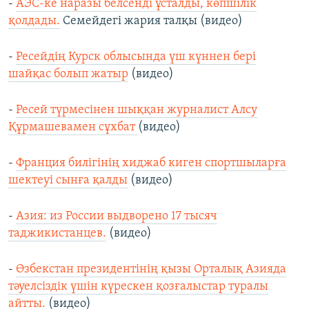
-
АЭС-ке наразы белсенді ұсталды, көпшілік
қолдады.
Семейдегі жария талқы (видео)
-
Ресейдің Курск облысында үш күннен бері
шайқас болып жатыр
(видео)
-
Ресей түрмесінен шыққан журналист Алсу
Құрмашевамен сұхбат
(видео)
-
Франция билігінің хиджаб киген спортшыларға
шектеуі сынға қалды
(видео)
-
Азия: из России выдворено 17 тысяч
таджикистанцев.
(видео)
-
Өзбекстан президентінің қызы Орталық Азияда
тәуелсіздік үшін күрескен қозғалыстар туралы
айтты.
(видео)