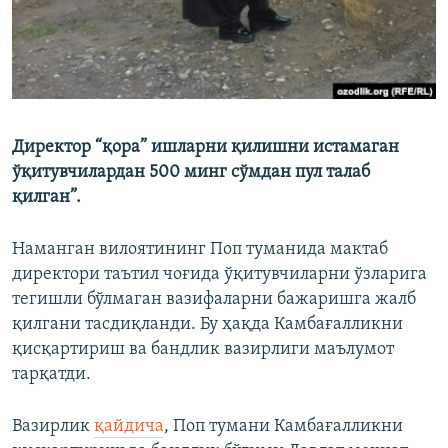
Директор “қора” ишларни қилишни истамаган
ўқитувчилардан 500 минг сўмдан пул талаб
қилган”.
Наманган вилоятининг Поп туманида мактаб
директори таътил чоғида ўқитувчиларни ўзларига
тегишли бўлмаган вазифаларни бажаришга жалб
қилгани тасдиқланди. Бу ҳақда Камбағалликни
қисқартириш ва бандлик вазирлиги маълумот
тарқатди.
Вазирлик
қайдича
, Поп тумани Камбағалликни