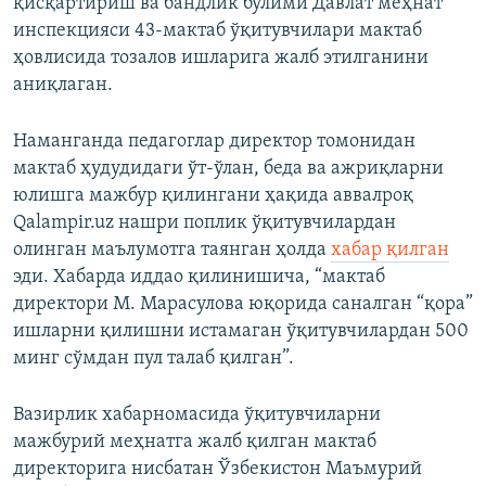
қисқартириш ва бандлик бўлими Давлат меҳнат
инспекцияси 43-мактаб ўқитувчилари мактаб
ҳовлисида тозалов ишларига жалб этилганини
аниқлаган.
Наманганда педагоглар директор томонидан
мактаб ҳудудидаги ўт-ўлан, беда ва ажриқларни
юлишга мажбур қилингани ҳақида аввалроқ
Qalampir.uz нашри поплик ўқитувчилардан
олинган маълумотга таянган ҳолда
хабар қилган
эди. Хабарда иддао қилинишича, “мактаб
директори М. Марасулова юқорида саналган “қора”
ишларни қилишни истамаган ўқитувчилардан 500
минг сўмдан пул талаб қилган”.
Вазирлик хабарномасида ўқитувчиларни
мажбурий меҳнатга жалб қилган мактаб
директорига нисбатан Ўзбекистон Маъмурий