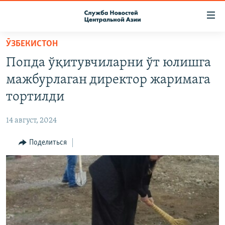
Ссылки
доступа
Вернуться
ӮЗБЕКИСТОН
к
О ПРОЕКТЕ
Попда ўқитувчиларни ўт юлишга
основному
ПОДПИСКА
содержанию
мажбурлаган директор жаримага
КОНТАКТЫ
Вернутся
тортилди
к
RFE/RL ДИРЕКТ
главной
14 август, 2024
НАСТОЯЩЕЕ ВРЕМЯ
навигации
Вернутся
Поделиться
МИГРАНТ МЕДИА
к
поиску