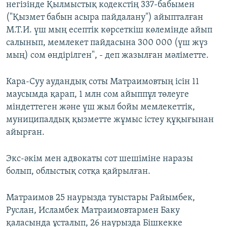
негізінде Қылмыстық кодекстің 337-бабымен
("Қызмет бабын асыра пайдалану") айыпталған
М.Т.И. үш мың есептік көрсеткіш көлемінде айып
салынып, мемлекет пайдасына 300 000 (үш жүз
мың) сом өндірілген", - деп жазылған мәліметте.
Кара-Суу аудандық соты Матраимовтың ісін 11
маусымда қарап, 1 млн сом айыппұл төлеуге
міндеттеген және үш жыл бойы мемлекеттік,
муниципалдық қызметте жұмыс істеу құқығынан
айырған.
Экс-әкім мен адвокаты сот шешіміне наразы
болып, облыстық сотқа қайрылған.
Матраимов 25 наурызда туыстары Райымбек,
Руслан, Исламбек Матраимовтармен Баку
қаласында ұсталып, 26 наурызда Бішкекке