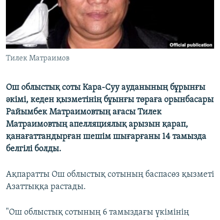
Тилек Матраимов
Ош облыстық соты Кара-Суу ауданының бұрынғы
әкімі, кеден қызметінің бұынғы төраға орынбасары
Райымбек Матраимовтың ағасы Тилек
Матраимовтың апелляциялық арызын қарап,
қанағаттандырған шешім шығарғаны 14 тамызда
белгілі болды.
Ақпаратты Ош облыстық сотының баспасөз қызметі
Азаттыққа растады.
"Ош облыстық сотының 6 тамыздағы үкімінің