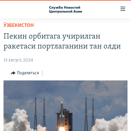
Ссылки
доступа
Вернуться
ӮЗБЕКИСТОН
к
О ПРОЕКТЕ
Пекин орбитага учирилган
основному
ПОДПИСКА
содержанию
ракетаси портлаганини тан олди
КОНТАКТЫ
Вернутся
к
15 август, 2024
RFE/RL ДИРЕКТ
главной
НАСТОЯЩЕЕ ВРЕМЯ
Поделиться
навигации
Вернутся
МИГРАНТ МЕДИА
к
поиску