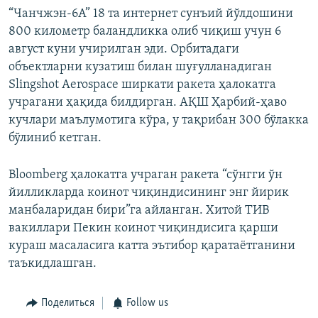
“Чанчжэн-6А” 18 та интернет сунъий йўлдошини
800 километр баландликка олиб чиқиш учун 6
август куни учирилган эди. Орбитадаги
объектларни кузатиш билан шуғулланадиган
Slingshot Aerospace ширкати ракета ҳалокатга
учрагани ҳақида билдирган. АҚШ Ҳарбий-ҳаво
кучлари маълумотига кўра, у тақрибан 300 бўлакка
бўлиниб кетган.
Bloomberg ҳалокатга учраган ракета “сўнгги ўн
йилликларда коинот чиқиндисининг энг йирик
манбаларидан бири”га айланган. Хитой ТИВ
вакиллари Пекин коинот чиқиндисига қарши
кураш масаласига катта эътибор қаратаётганини
таъкидлашган.
Поделиться
Follow us