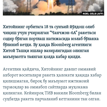
Хитойнинг орбитага 18 та сунъий йўлдош олиб
чиқиш учун учирилган “Чанчжэн-6А” ракетаси
содир бўлган портлаш натижасида юзлаб бўлакка
бўлиниб кетди. Бу ҳақда Bloomberg агентлиги
Хитой Ташқи ишлар вазирлигидан олинган
маълумотга таянган ҳолда хабар қилди.
Агентлик қайдича, Хитойнинг давлат оммавий
ахборот воситалари ракета ҳалокати ҳақида хабар
қилишмаган, бироқ бу маълумот ижтимоий
тармоқлар ва оммабоп сайтларда муҳокама
қилинган. Кейинроқ ТИВ вакили Bloomberg билан
суҳбатда ракета парчаланиб кетганини тан олган.