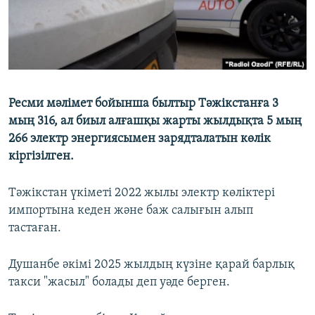
Ресми мәлімет бойынша былтыр Тәжікстанға 3
мың 316, ал биыл алғашқы жарты жылдықта 5 мың
266 электр энергиясымен зарядталатын көлік
кіргізілген.
Тәжікстан үкіметі 2022 жылы электр көліктері
импортына кеден және баж салығын алып
тастаған.
Душанбе әкімі 2025 жылдың күзіне қарай барлық
такси "жасыл" болады деп уәде берген.