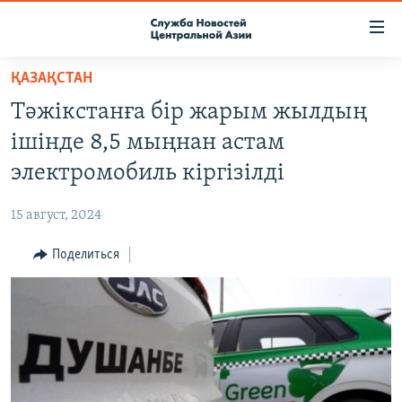
Ссылки
доступа
Вернуться
ҚАЗАҚСТАН
к
О ПРОЕКТЕ
Тәжікстанға бір жарым жылдың
основному
ПОДПИСКА
содержанию
ішінде 8,5 мыңнан астам
КОНТАКТЫ
Вернутся
электромобиль кіргізілді
к
RFE/RL ДИРЕКТ
главной
15 август, 2024
НАСТОЯЩЕЕ ВРЕМЯ
навигации
Вернутся
Поделиться
МИГРАНТ МЕДИА
к
поиску