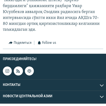
Чикагодаги (Иллинойс штати) "Қирғиз
бирдамлиги" ҳамжамияти раҳбари Умар
Юсупбеков аввалроқ Озодлик радиосига берган
интервьюсида сўнгги икки йил ичида АҚШга 70-
80 мингдан ортиқ қирғизистонликлар келганини
таъкидлаган эди.
Поделиться
Follow us
ПРИСОЕДИНЯЙТЕСЬ!
КОНТАКТЫ
НОВОСТИ ЦЕНТРАЛЬНОЙ АЗИИ