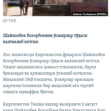
ҚР ТИВ
Шайлообек Бозорбоевни ўсмирлар тўдаси
калтаклаб кетган.
Лос-Анжелесда Қирғизистон фуқароси Шайлообек
Бозорбоевни ўсмирлар тўдаси калтаклаб кетган.
Унинг машинасига шикаст етказилган, барча
буюмлари ва ҳужжатлари ўғиллаб кетилган.
Маҳаллий ОАВ ёзишича, ўсмирлар орасидан
қирғизистонликни бир маҳаллий аёл тортиб
олишга муваффақ бўлган.
Қирғизистон Ташқи ишлар вазирлиги 2 август
куни Шайлообек Бозорбоев билан Чикагодаги Бош