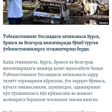
Ўзбекистоннинг Россиядаги элчихонаси Курск,
Брянск ва Белгород вилоятларида бўлиб турган
ўзбекистонликларга огоҳлантириш берди.
Қайд этилишича, Курск, Брянск ва Белгород
вилоятларидаги мавжуд ҳолат муносабати билан
Ўзбекистоннинг Россиядаги элчихонаси зарур
эҳтиёт чораларини кўришни, ўта зарурат бўлмаса,
кўчага чиқмасликни, шунингдек, одамларнинг
кўп тўпланишига йўл қўймаслик ва жамоат
жойларига боришни чеклашни тавсия қилган.