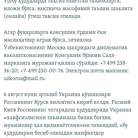
Ушбу ҳудудларда таҳсил олаётган талабаларга,
иложи бўлса, вақтинча масофавий таълим шаклига
(онлайн) ўтиш тавсия этилади.
Агар фуқароларга консуллик ёрдами ёки
маслаҳатлар керак бўлса, элчихона
Ўзбекистоннинг Москва шаҳридаги дипломатик
ваколатхонасининг Консуллик бўлими Cалл-
марказига мурожаат қилиш сўрайди: +7 499 238-
36-20; +7-499 230-00-76. Электрон почта манзили:
uzkorus@mail.ru.
6 август куни эрталаб Украина қўшинлари
Россиянинг Курск вилоятига кириб келди. Расмий
Киев Россиянинг чегарадош ҳудудларида Украина
«хавфсизлигини таъминлаш билан боғлиқ
муаммолар ҳал қилинаётгани»ни таъкидлаб, «бу
ҳудудларни босиб олишдан манфаатдор