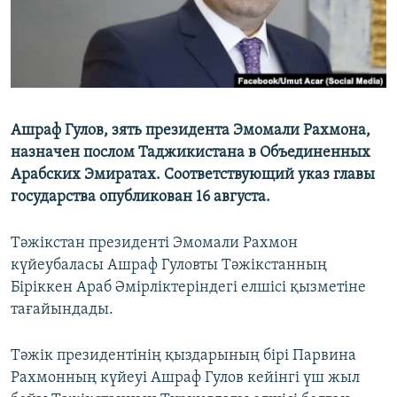
Ашраф Гулов, зять президента Эмомали Рахмона,
назначен послом Таджикистана в Объединенных
Арабских Эмиратах. Соответствующий указ главы
государства опубликован 16 августа.
Тәжікстан президенті Эмомали Рахмон
күйеубаласы Ашраф Гуловты Тәжікстанның
Біріккен Араб Әмірліктеріндегі елшісі қызметіне
тағайындады.
Тәжік президентінің қыздарының бірі Парвина
Рахмонның күйеуі Ашраф Гулов кейінгі үш жыл