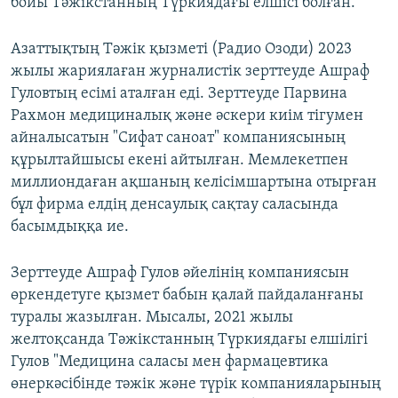
бойы Тәжікстанның Түркиядағы елшісі болған.
Азаттықтың Тәжік қызметі (Радио Озоди) 2023
жылы жариялаған журналистік зерттеуде Ашраф
Гуловтың есімі аталған еді. Зерттеуде Парвина
Рахмон медициналық және әскери киім тігумен
айналысатын "Сифат саноат" компаниясының
құрылтайшысы екені айтылған. Мемлекетпен
миллиондаған ақшаның келісімшартына отырған
бұл фирма елдің денсаулық сақтау саласында
басымдыққа ие.
Зерттеуде Ашраф Гулов әйелінің компаниясын
өркендетуге қызмет бабын қалай пайдаланғаны
туралы жазылған. Мысалы, 2021 жылы
желтоқсанда Тәжікстанның Түркиядағы елшілігі
Гулов "Медицина саласы мен фармацевтика
өнеркәсібінде тәжік және түрік компанияларының