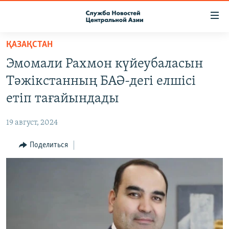
Ссылки
доступа
Вернуться
ҚАЗАҚСТАН
к
О ПРОЕКТЕ
Эмомали Рахмон күйеубаласын
основному
ПОДПИСКА
содержанию
Тәжікстанның БАӘ-дегі елшісі
КОНТАКТЫ
Вернутся
етіп тағайындады
к
RFE/RL ДИРЕКТ
главной
19 август, 2024
НАСТОЯЩЕЕ ВРЕМЯ
навигации
Вернутся
Поделиться
МИГРАНТ МЕДИА
к
поиску