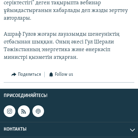
серіктестігі" деген тақырыпта вебинар
ұйымдастырғанын хабарлады деп жазды зерттеу
авторлары.
Ашраф Гулов жоғары лауазымды шенеуніктің
отбасынан шыққан. Оның әкесі Гул Шерали
Тәжікстанның энергетика және өнеркәсіп
министрі қызметін атқарған.
Поделиться
Follow us
ПРИСОЕДИНЯЙТЕСЬ!
КОНТАКТЫ