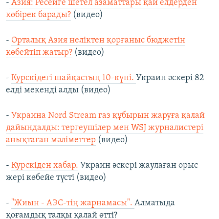
-
Азия: Ресейге шетел азаматтары қай елдерден
көбірек барады?
(видео)
-
Орталық Азия неліктен қорғаныс бюджетін
көбейтіп жатыр?
(видео)
-
Курскідегі шайқастың 10-күні.
Украин әскері 82
елді мекенді алды (видео)
-
Украина Nord Stream газ құбырын жаруға қалай
дайындалды: тергеушілер мен WSJ журналистері
анықтаған мәліметтер
(видео)
-
Курскіден хабар.
Украин әскері жаулаған орыс
жері көбейе түсті (видео)
-
"Жиын - АЭС-тің жарнамасы".
Алматыда
қоғамдық талқы қалай өтті?