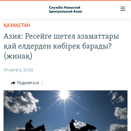
Ссылки
доступа
Вернуться
ҚАЗАҚСТАН
к
О ПРОЕКТЕ
Азия: Ресейге шетел азаматтары
основному
ПОДПИСКА
содержанию
қай елдерден көбірек барады?
КОНТАКТЫ
Вернутся
(жинақ)
к
RFE/RL ДИРЕКТ
главной
19 август, 2024
НАСТОЯЩЕЕ ВРЕМЯ
навигации
Вернутся
Поделиться
МИГРАНТ МЕДИА
к
поиску