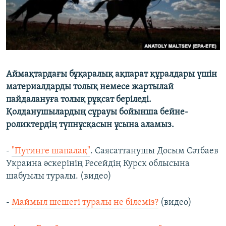
Аймақтардағы бұқаралық ақпарат құралдары үшін
материалдарды толық немесе жартылай
пайдалануға толық рұқсат беріледі.
Қолданушылардың сұрауы бойынша бейне-
роликтердің түпнұсқасын ұсына аламыз.
-
"Путинге шапалақ"
. Саясаттанушы Досым Сәтбаев
Украина әскерінің Ресейдің Курск облысына
шабуылы туралы. (видео)
-
Маймыл шешегі туралы не білеміз?
(видео)