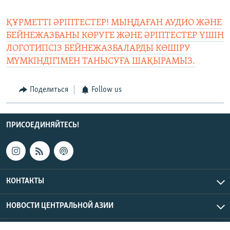
ҚҰРМЕТТІ ӘРІПТЕСТЕР! МЫҢДАҒАН АУДИО ЖӘНЕ
БЕЙНЕЖАЗБАНЫ КӨРУГЕ ЖӘНЕ ӘРІПТЕСТЕР ҮШІН
ЛОГОТИПСІЗ БЕЙНЕЖАЗБАЛАРДЫ КӨШІРУ
МҮМКІНДІГІМЕН ТАНЫСУҒА ШАҚЫРАМЫЗ.
Поделиться
Follow us
ПРИСОЕДИНЯЙТЕСЬ!
КОНТАКТЫ
НОВОСТИ ЦЕНТРАЛЬНОЙ АЗИИ