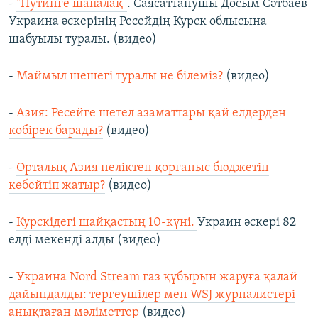
-
"Путинге шапалақ"
. Саясаттанушы Досым Сәтбаев
Украина әскерінің Ресейдің Курск облысына
шабуылы туралы. (видео)
-
Маймыл шешегі туралы не білеміз?
(видео)
-
Азия: Ресейге шетел азаматтары қай елдерден
көбірек барады?
(видео)
-
Орталық Азия неліктен қорғаныс бюджетін
көбейтіп жатыр?
(видео)
-
Курскідегі шайқастың 10-күні.
Украин әскері 82
елді мекенді алды (видео)
-
Украина Nord Stream газ құбырын жаруға қалай
дайындалды: тергеушілер мен WSJ журналистері
анықтаған мәліметтер
(видео)