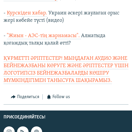
-
Курскіден хабар.
Украин әскері жаулаған орыс
жері көбейе түсті (видео)
-
"Жиын - АЭС-тің жарнамасы".
Алматыда
қоғамдық талқы қалай өтті?
ҚҰРМЕТТІ ӘРІПТЕСТЕР! МЫҢДАҒАН АУДИО ЖӘНЕ
БЕЙНЕЖАЗБАНЫ КӨРУГЕ ЖӘНЕ ӘРІПТЕСТЕР ҮШІН
ЛОГОТИПСІЗ БЕЙНЕЖАЗБАЛАРДЫ КӨШІРУ
МҮМКІНДІГІМЕН ТАНЫСУҒА ШАҚЫРАМЫЗ.
Поделиться
Follow us
ПРИСОЕДИНЯЙТЕСЬ!