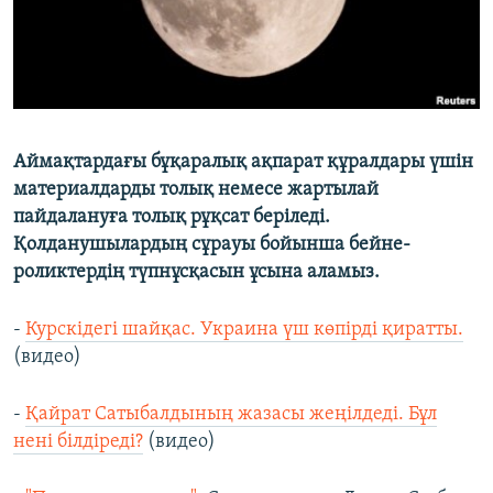
Аймақтардағы бұқаралық ақпарат құралдары үшін
материалдарды толық немесе жартылай
пайдалануға толық рұқсат беріледі.
Қолданушылардың сұрауы бойынша бейне-
роликтердің түпнұсқасын ұсына аламыз.
-
Курскідегі шайқас. Украина үш көпірді қиратты.
(видео)
-
Қайрат Сатыбалдының жазасы жеңілдеді. Бұл
нені білдіреді?
(видео)