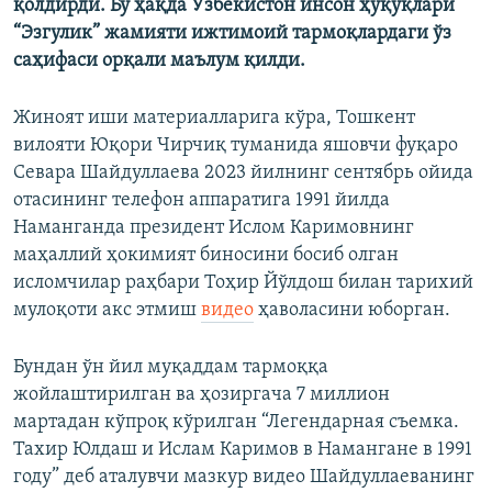
қолдирди. Бу ҳақда Ўзбекистон инсон ҳуқуқлари
“Эзгулик” жамияти ижтимоий тармоқлардаги ўз
саҳифаси орқали маълум қилди.
Жиноят иши материалларига кўра, Тошкент
вилояти Юқори Чирчиқ туманида яшовчи фуқаро
Севара Шайдуллаева 2023 йилнинг сентябрь ойида
отасининг телефон аппаратига 1991 йилда
Наманганда президент Ислом Каримовнинг
маҳаллий ҳокимият биносини босиб олган
исломчилар раҳбари Тоҳир Йўлдош билан тарихий
мулоқоти акс этмиш
видео
ҳаволасини юборган.
Бундан ўн йил муқаддам тармоққа
жойлаштирилган ва ҳозиргача 7 миллион
мартадан кўпроқ кўрилган “Легендарная съемка.
Тахир Юлдаш и Ислам Каримов в Намангане в 1991
году” деб аталувчи мазкур видео Шайдуллаеванинг