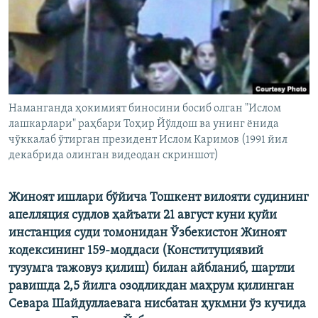
Наманганда ҳокимият биносини босиб олган "Ислом
лашкарлари" раҳбари Тоҳир Йўлдош ва унинг ёнида
чўккалаб ўтирган президент Ислом Каримов (1991 йил
декабрида олинган видеодан скриншот)
Жиноят ишлари бўйича Тошкент вилояти судининг
апелляция судлов ҳайъати 21 август куни қуйи
инстанция суди томонидан Ўзбекистон Жиноят
кодексининг 159-моддаси (Конституциявий
тузумга тажовуз қилиш) билан айбланиб, шартли
равишда 2,5 йилга озодликдан маҳрум қилинган
Севара Шайдуллаевага нисбатан ҳукмни ўз кучида