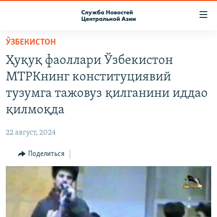
Ссылки
доступа
Вернуться
ӮЗБЕКИСТОН
к
О ПРОЕКТЕ
Ҳуқуқ фаоллари Ўзбекистон
основному
ПОДПИСКА
содержанию
МТРКнинг конституциявий
КОНТАКТЫ
Вернутся
тузумга тажовуз қилганини иддао
к
RFE/RL ДИРЕКТ
қилмоқда
главной
НАСТОЯЩЕЕ ВРЕМЯ
навигации
22 август, 2024
Вернутся
МИГРАНТ МЕДИА
к
Поделиться
поиску