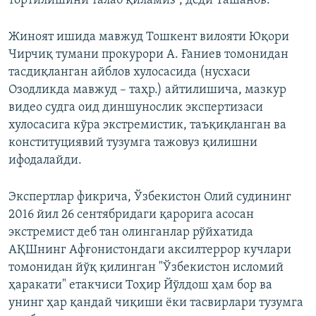
тортилишини талаб қиламиз”, деди Ташанов.
Жиноят ишида мавжуд Тошкент вилояти Юқори
Чирчиқ тумани прокурори А. Ғаниев томонидан
тасдиқланган айблов хулосасида (нусхаси
Озодликда мавжуд – таҳр.) айтилишича, мазкур
видео судга оид диншунослик экспертизаси
хулосасига кўра экстремистик, таъқиқланган ва
конституциявий тузумга тажовуз қилишни
ифодалайди.
Экспертлар фикрича, Ўзбекистон Олий судининг
2016 йил 26 сентябридаги қарорига асосан
экстремист деб тан олинганлар рўйхатида
АҚШнинг Афғонистондаги аксилтеррор кучлари
томонидан йўқ қилинган "Ўзбекистон исломий
ҳаракати" етакчиси Тоҳир Йўлдош ҳам бор ва
унинг ҳар қандай чиқиши ёки тасвирлари тузумга