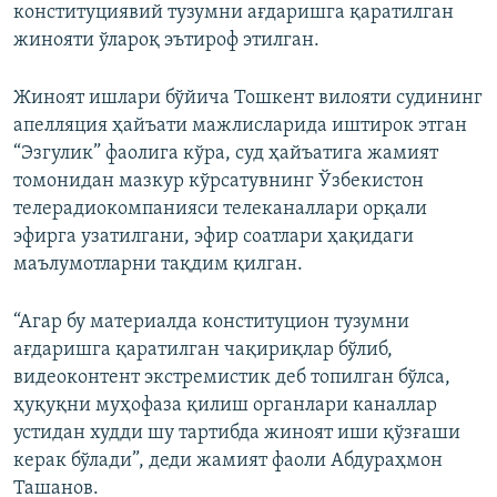
конституциявий тузумни ағдаришга қаратилган
жинояти ўлароқ эътироф этилган.
Жиноят ишлари бўйича Тошкент вилояти судининг
апелляция ҳайъати мажлисларида иштирок этган
“Эзгулик” фаолига кўра, суд ҳайъатига жамият
томонидан мазкур кўрсатувнинг Ўзбекистон
телерадиокомпанияси телеканаллари орқали
эфирга узатилгани, эфир соатлари ҳақидаги
маълумотларни тақдим қилган.
“Агар бу материалда конституцион тузумни
ағдаришга қаратилган чақириқлар бўлиб,
видеоконтент экстремистик деб топилган бўлса,
ҳуқуқни муҳофаза қилиш органлари каналлар
устидан худди шу тартибда жиноят иши қўзғаши
керак бўлади”, деди жамият фаоли Абдураҳмон
Ташанов.