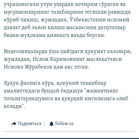
учрашмагани учун улардан кечирим сўраган ва
мусулмонларнинг талабларини тегишли равишда
кўриб чиқиш, жумладан, Ўзбекистонни исломий
давлат деб эълон қилиш масаласини депутатлар
билан муҳокама қилишга ваъда берган.
Видеолавҳаларда ўша пайтдаги ҳукумат аъзолари,
жумладан, Ислом Каримовнинг маслаҳатчиси
Исмоил Жўрабеков ҳам акс этган.
Ҳуқуқ фаолига кўра, қонуний таъқиблар
амалиётидаги бундай ёндашув "жамиятнинг
тоталитарлашувига ва ҳуқуқий нигилизмга олиб
келади".
Поделиться
Follow us