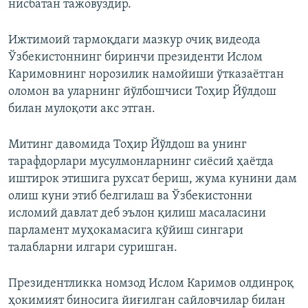
нисбатан тажовуздир.
Ижтимоий тармоқдаги мазкур очиқ видеода
Ўзбекистоннинг биринчи президенти Ислом
Каримовнинг норозилик намойиши ўтказаётган
оломон ва уларнинг йўлбошчиси Тоҳир Йўлдош
билан мулоқоти акс этган.
Митинг давомида Тоҳир Йўлдош ва унинг
тарафдорлари мусулмонларнинг сиёсий ҳаётда
иштирок этишига рухсат бериш, жума кунини дам
олиш куни этиб белгилаш ва Ўзбекистонни
исломий давлат деб эълон қилиш масаласини
парламент муҳокамасига қўйиш сингари
талабларни илгари суришган.
Президентликка номзод Ислом Каримов олдинроқ
ҳокимият биносига йиғилган сайловчилар билан