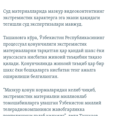
Суд материалларида мазкур видеоконтентнинг
экстремистик характерга эга экани ҳақидаги
тегишли суд экспертизалари мавжуд.
Ташановга кўра, Ўзбекистон Республикасининг
процессуал қонунчилиги экстремистик
материалларни тарқатган ҳар қандай шахс ёки
муассасага нисбатан жиноий таъқибни тақазо
қилади. Қонунчиликда жиноий таъқиб ҳар бир
шахс ёки бошқаларга нисбатан тенг амалга
оширилиши белгиланган.
“Мазкур қонун нормаларидан келиб чиқиб,
экстремистик материални миллионлаб
томошабинларга улашган Ўзбекистон миллий
телерадиокомпанияси жавобгарликка