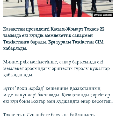
Қазақстан президенті Қасым-Жомарт Тоқаев 22
тамызда екі күндік мемлекеттік сапармен
Тәжікстанға барады. Бұл туралы Тәжікстан СІМ
хабарлады.
Министрлік мәліметінше, сапар барысында екі
мемлекет арасындағы әріптестік туралы құжаттар
қабылданады.
Бүгін "Кохи Борбад" кешенінде Қазақстанның
мәдени күндері басталады. Қазақстандық әртістер
екі күн бойы Бохтар мен Худжандта өнер көрсетеді.
Тоқаевтың Душанбеге баруына байланысты