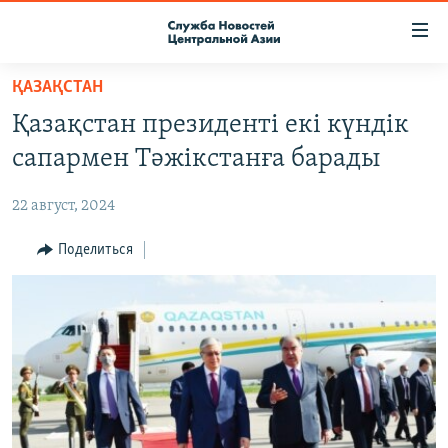
Ссылки
доступа
Вернуться
ҚАЗАҚСТАН
к
О ПРОЕКТЕ
Қазақстан президенті екі күндік
основному
ПОДПИСКА
содержанию
сапармен Тәжікстанға барады
КОНТАКТЫ
Вернутся
к
22 август, 2024
RFE/RL ДИРЕКТ
главной
НАСТОЯЩЕЕ ВРЕМЯ
Поделиться
навигации
Вернутся
МИГРАНТ МЕДИА
к
поиску