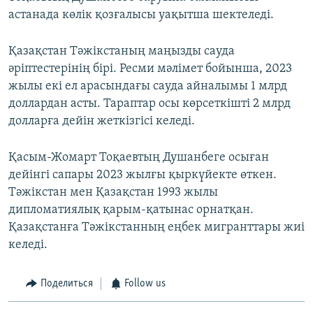
астанада көлік қозғалысы уақытша шектеледі.
Қазақстан Тәжікстаның маңызды сауда
әріптестерінің бірі. Ресми мәлімет бойынша, 2023
жылы екі ел арасындағы сауда айналымы 1 млрд
доллардан асты. Тараптар осы көрсеткішті 2 млрд
долларға дейін жеткізгісі келеді.
Қасым-Жомарт Тоқаевтың Душанбеге осыған
дейінгі сапары 2023 жылғы қыркүйекте өткен.
Тәжікстан мен Қазақстан 1993 жылы
дипломатиялық қарым-қатынас орнатқан.
Қазақстанға Тәжікстанның еңбек мигранттары жиі
келеді.
Поделиться
Follow us