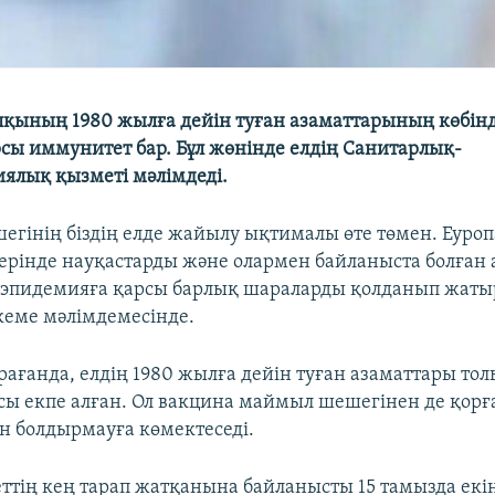
лқының 1980 жылға дейін туған азаматтарының көбі
сы иммунитет бар. Бұл жөнінде елдің Санитарлық-
ялық қызметі мәлімдеді.
гінің біздің елде жайылу ықтималы өте төмен. Еуроп
дерінде науқастарды және олармен байланыста болған
 эпидемияға қарсы барлық шараларды қолданып жатыр"
еме мәлімдемесінде.
рағанда, елдің 1980 жылға дейін туған азаматтары то
ы екпе алған. Ол вакцина маймыл шешегінен де қорға
 болдырмауға көмектеседі.
еттің кең тарап жатқанына байланысты 15 тамызда екі