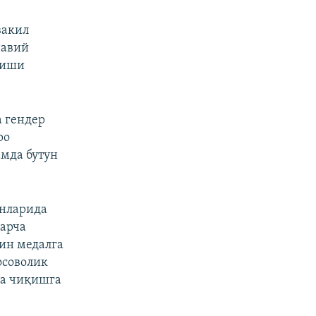
вакил
навий
қиши
 гендер
ро
мда бутун
инларида
барча
ин медалга
осоволик
га чиқишга