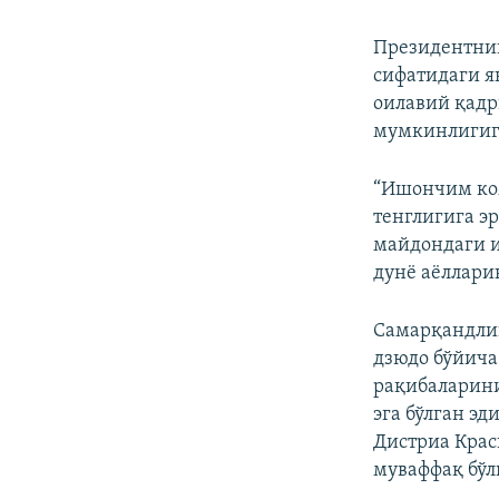
Президентнин
сифатидаги я
оилавий қадр
мумкинлигига 
“Ишончим ко
тенглигига э
майдондаги и
дунё аёллари
Самарқандл
дзюдо бўйича
рақибаларини
эга бўлган э
Дистриа Крас
муваффақ бўл