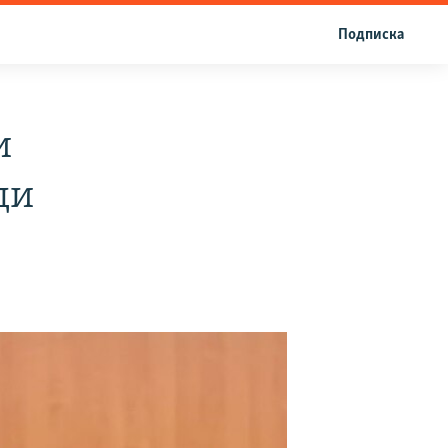
Подписка
и
ди