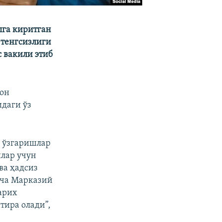
лга киритган
 тенгсизлиги
 вакили этиб
тон
даги ўз
й ўзгаришлар
лар учун
ва ҳадсиз
ича Марказий
арих
тира олади”,