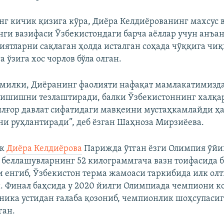
г кичик қизига кўра, Диёра Келдиёрованинг махсус 
нги вазифаси Ўзбекистондаги барча аёллар учун анъа
иятларни сақлаган ҳолда исталган соҳада чўққига чи
ўзига хос чорлов бўла олган.
милки, Диёранинг фаолияти нафақат мамлакатимизда
ришишни тезлаштиради, балки Ўзбекистоннинг халқа
лғор давлат сифатидаги мавқеини мустаҳкамлайди ҳа
ни руҳлантиради”, деб ёзган Шаҳноза Мирзиёева.
ик
Диёра Келдиёрова
Парижда ўтган ёзги Олимпия ўй
 беллашувларнинг 52 килограммгача вазн тоифасида 
 енгиб, Ўзбекистон терма жамоаси таркибида илк олт
ди. Финал баҳсида у 2020 йилги Олимпиада чемпиони к
ника устидан ғалаба қозониб, чемпионлик шоҳсупаси
ган.