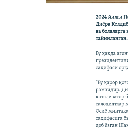
2024 йилги П
Диёра Келдиё
ва болаларга
тайинланган.
Бу ҳақда аге
президентини
саҳифаси ор
“Бу қарор қо
рамзидир. Д
катализатор 
салоҳиятлар 
Осиё минтақа
саҳифасига ёз
деб ёзган Ша