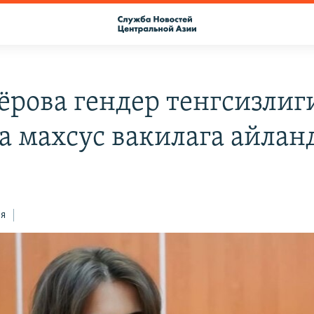
ёрова гендер тенгсизлиг
а махсус вакилага айлан
ся