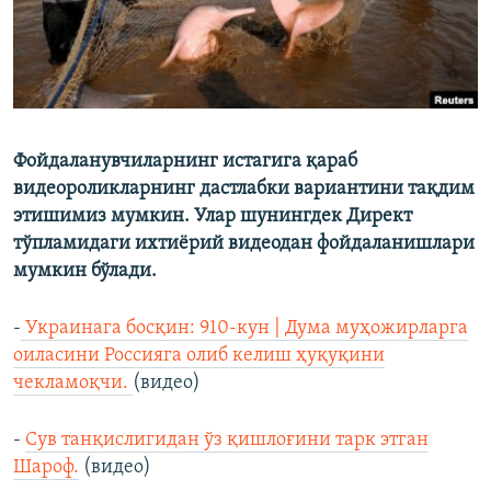
Фойдаланувчиларнинг истагига қараб
видеороликларнинг дастлабки вариантини тақдим
этишимиз мумкин. Улар шунингдек Директ
тўпламидаги ихтиёрий видеодан фойдаланишлари
мумкин бўлади.
-
Украинага босқин: 910-кун | Дума муҳожирларга
оиласини Россияга олиб келиш ҳуқуқини
чекламоқчи.
(видео)
-
Сув танқислигидан ўз қишлоғини тарк этган
Шароф.
(видео)