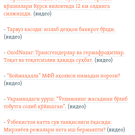
қўшинлари Курск вилоятида 12 км олдинга
силжишди.
(видео)
-
Тарвуз касоди: юзлаб деҳқон банкрот бўлди.
(видео)
-
OzodNazar: Трансгендерлар ва гермафродитлар.
Тоқат ва тоқатсизлик ҳақида суҳбат.
(видео)
-
“Боймаҳалла” МФЙ аҳолиси нимадан норози?
(видео)
-
Украинадаги уруш: “Ўғлимнинг жасадини бўлиб
тобутга солиб қўйишган”.
(видео)
-
Ўзбекистон катта сув танқислиги ёқасида:
Мирзиёев режалари нега иш бермаяпти?
(видео)