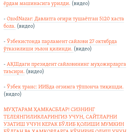
ёрдам машинасига урилди.
(видео)
-
OzodNazar: Давлатга оғири тушаётган 5120 хаста
бола.
(видео)
-
Ўзбекистонда парламент сайлови 27 октябрда
ўтказилиши эълон қилинди.
(видео)
-
АҚШдаги президент сайловининг муҳожирларга
таъсири.
(видео)
-
Ўзбeк транс: ИИБда оғзимга тўппонча тиқишди.
(видео)
МУҲТАРАМ ҲАМКАСБЛАР! СИЗНИНГ
ТЕЛЕЯНГИЛИКЛАРИНГИЗ УЧУН, САЙТЛАРНИ
УЗАТИШ УЧУН КЕРАК БЎЛИБ ҚОЛИШИ МУМКИН
БЎЛГАН ВА ҲАМКОРЛАРГА КЎЧИРИБ ОЛИШ УЧУН