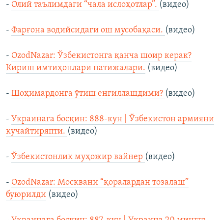
-
Олий таълимдаги “чала ислоҳотлар”.
(видео)
-
Фарғона водийсидаги ош мусобақаси.
(видео)
-
OzodNazar: Ўзбекистонга қанча шоир керак?
Кириш имтиҳонлари натижалари.
(видео)
-
Шоҳимардонга ўтиш енгиллашдими?
(видео)
-
Украинага босқин: 888-кун | Ўзбекистон армияни
кучайтиряпти.
(видео)
-
Ўзбекистонлик муҳожир вайнер
(видео)
-
OzodNazar: Москвани “қоралардан тозалаш”
буюрилди
(видео)