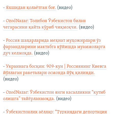
-
Яхшидан қолаётган боғ.
(видео)
-
OzodNazar: Толибон Ўзбекистон билан
чегарасини қайта кўриб чиқмоқчи.
(видео)
-
Россия шаҳарларида меҳнат муҳожирлари ўз
фарзандларини мактабга қўйишда муаммоларга
дуч келмоқда.
(видео)
-
Украинага босқин: 909-кун | Россиянинг Киевга
йўллаган ракеталари осмонда йўқ қилинди.
(видео)
-
OzodNazar: Ўзбекистон янги касалликни “кутиб
олишга” тайёрланмоқда.
(видео)
-
Ўзбекистонлик аёллар: “Туркиядаги депортация