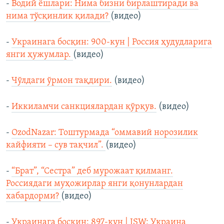
-
Водий ёшлари: Нима бизни бирлаштиради ва
нима тўсқинлик қилади?
(видео)
-
Украинага босқин: 900-кун | Россия ҳудудларига
янги ҳужумлар.
(видео)
-
Чўлдаги ўрмон тақдири.
(видео)
-
Иккиламчи санкциялардан қўрқув.
(видео)
-
OzodNazar: Тоштурмада “оммавий норозилик
кайфияти – сув тақчил”.
(видео)
-
“Брат”, “Сестра” деб мурожаат қилманг.
Россиядаги муҳожирлар янги қонунлардан
хабардорми?
(видео)
-
Украинага босқин: 897-кун | ISW: Украина