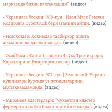
марказида бизни калтаклашди”.
(видео)
-
Украинага босқин: 908-кун | Илон Маск Рамзан
Қодировга Cybertruck бермаганини айтди.
(видео)
-
Ислоҳотлар: Ҳокимлар тадбиркор ишига
аралашишда давом этмоқда.
(видео)
-
OzodNazar: Фанга 1, спортга 4 сўм; Трол иқрори;
Қараҳларини ўзгартирган вазир.
(видео)
-
Украинага босқин: 907-кун | Зеленский: Украин
қўшинлари Курскда ўз позицияларини
мустаҳкамламоқда.
(видео)
-
Мирзиёев кластерлари: “Чўкаётган кластер
фермерни ҳам ўзи билан тортиб кетмоқда”.
(видео)