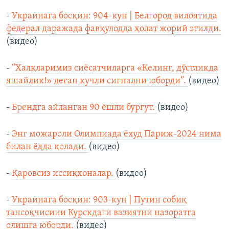
-
Украинага босқин: 904-кун | Белгород вилоятида
федерал даражада фавқулодда ҳолат жорий этилди.
(видео)
-
“Халқларимиз сиёсатчиларга «Келинг, дўстликда
яшайлик!» деган кучли сигнални юборди”.
(видео)
-
Брендга айланган 90 ёшли бургут.
(видео)
-
Энг можароли Олимпиада ёхуд Париж-2024 нима
билан ёдда қолади.
(видео)
-
Қаровсиз иссиқхоналар.
(видео)
-
Украинага босқин: 903-кун | Путин собиқ
тансоқчисини Курскдаги вазиятни назоратга
олишга юборди.
(видео)