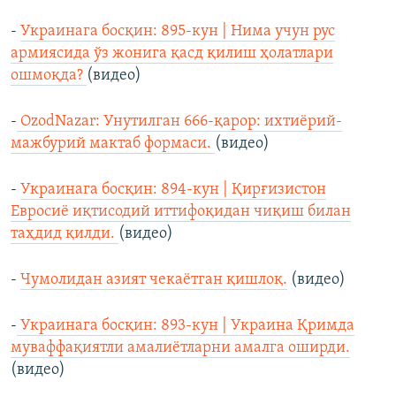
-
Украинага босқин: 895-кун | Нима учун рус
армиясида ўз жонига қасд қилиш ҳолатлари
ошмоқда?
(видео)
-
OzodNazar: Унутилган 666-қарор: ихтиёрий-
мажбурий мактаб формаси.
(видео)
-
Украинага босқин: 894-кун | Қирғизистон
Евросиё иқтисодий иттифоқидан чиқиш билан
таҳдид қилди.
(видео)
-
Чумолидан азият чeкаётган қишлоқ.
(видео)
-
Украинага босқин: 893-кун | Украина Қримда
муваффақиятли амалиётларни амалга оширди.
(видео)