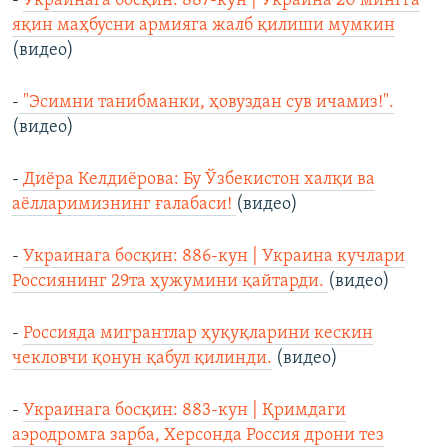
-
Украинага босқин: 887-кун | Украина 20 мингга
яқин маҳбусни армияга жалб қилиши мумкин
(видео)
-
"Эсимни танибманки, ҳовуздан сув ичамиз!".
(видео)
-
Диёра Келдиёрова: Бу Ўзбекистон халқи ва
аёлларимизнинг ғалабаси!
(видео)
-
Украинага босқин: 886-кун | Украина кучлари
Россиянинг 29та ҳужумини қайтарди.
(видео)
-
Россияда мигрантлар ҳуқуқларини кескин
чекловчи қонун қабул қилинди.
(видео)
-
Украинага босқин: 883-кун | Қримдаги
аэродромга зарба, Херсонда Россия дрони тез