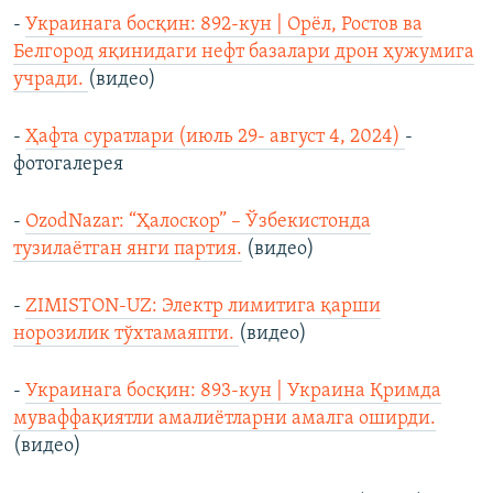
-
Украинага босқин: 892-кун | Орёл, Ростов ва
Белгород яқинидаги нефт базалари дрон ҳужумига
учради.
(видео)
-
Ҳафта суратлари (июль 29- август 4, 2024)
-
фотогалерея
-
OzodNazar: “Ҳалоскор” – Ўзбекистонда
тузилаётган янги партия.
(видео)
-
ZIMISTON-UZ: Электр лимитига қарши
норозилик тўхтамаяпти.
(видео)
-
Украинага босқин: 893-кун | Украина Қримда
муваффақиятли амалиётларни амалга оширди.
(видео)