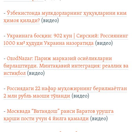
-
Ўзбекистонда мулкдорларнинг ҳуқуқларини ким
ҳимоя қилади?
(видео)
-
Украинага босқин: 902 кун | Сирский: Россиянинг
1000 км² ҳудуди Украина назоратида
(видео)
-
OzodNazar: Париж марказий осиёликларни
бирлаштирди. Минтақавий интеграция: реаллик ва
истиқбол
(видео)
-
Россиядаги 22 нафар муҳожирнинг берилмаётган
2 млн рубль маоши тўланди
(видео)
-
Москвада “Ватандош” раиси Баратов урушга
қарши пости учун 4 йилга қамалди
(видео)