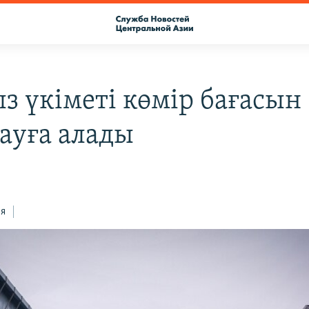
з үкіметі көмір бағасын
ауға алады
ся