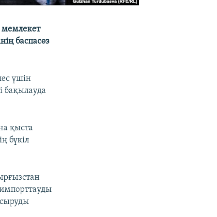
ы мемлекет
нің баспасөз
пес үшін
і бақылауда
на қыста
ң бүкіл
ырғызстан
н импорттауды
асыруды