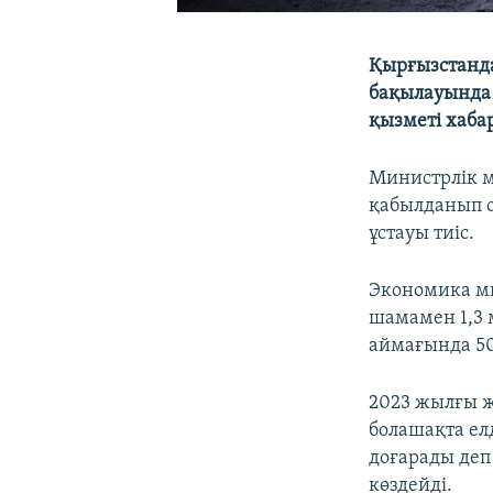
Қырғызстанда
бақылауында 
қызметі хаба
Министрлік м
қабылданып о
ұстауы тиіс.
Экономика ми
шамамен 1,3 
аймағында 50
2023 жылғы ж
болашақта елд
доғарады деп
көздейді.