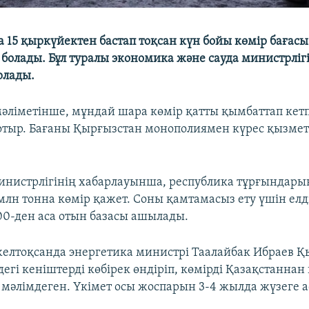
 15 қыркүйектен бастап тоқсан күн бойы көмір бағас
болады. Бұл туралы экономика және сауда министрлігі
рлады.
әліметінше, мұндай шара көмір қатты қымбаттап кет
тыр. Бағаны Қырғызстан монополиямен күрес қызмет
нистрлігінің хабарлауынша, республика тұрғындары
млн тонна көмір қажет. Соны қамтамасыз ету үшін елді
0-ден аса отын базасы ашылады.
елтоқсанда энергетика министрі Таалайбак Ибраев Қ
егі кеніштерді көбірек өндіріп, көмірді Қазақстанна
 мәлімдеген. Үкімет осы жоспарын 3-4 жылда жүзеге 