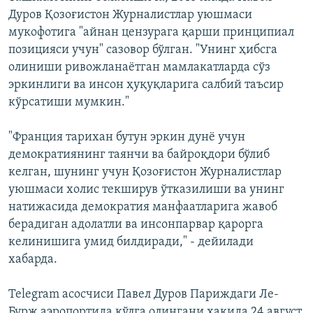
Дуров Қозоғистон Журналистлар уюшмаси
мукофотига "айнан цензурага қарши принципиал
позицияси учун" сазовор бўлган. "Унинг ҳибсга
олиниши ривожланаётган мамлакатларда сўз
эркинлиги ва инсон ҳуқуқларига салбий таъсир
кўрсатиши мумкин."
"Франция тарихан бутун эркин дунё учун
демократиянинг таянчи ва байроқдори бўлиб
келган, шунинг учун Қозоғистон Журналистлар
уюшмаси холис текширув ўтказилиши ва унинг
натижасида демократия манфаатларига жавоб
берадиган адолатли ва инсонпарвар қарорга
келинишига умид билдиради," - дейилади
хабарда.
Telegram асосчиси Павел Дуров Париждаги Ле-
Бурж аэропортида қўлга олингани ҳақида 24 август