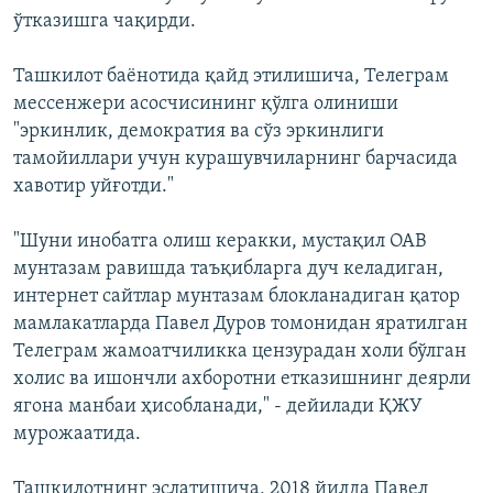
ўтказишга чақирди.
Ташкилот баёнотида қайд этилишича, Телеграм
мессенжери асосчисининг қўлга олиниши
"эркинлик, демократия ва сўз эркинлиги
тамойиллари учун курашувчиларнинг барчасида
хавотир уйғотди."
"Шуни инобатга олиш керакки, мустақил ОАВ
мунтазам равишда таъқибларга дуч келадиган,
интернет сайтлар мунтазам блокланадиган қатор
мамлакатларда Павел Дуров томонидан яратилган
Телеграм жамоатчиликка цензурадан холи бўлган
холис ва ишончли ахборотни етказишнинг деярли
ягона манбаи ҳисобланади," - дейилади ҚЖУ
мурожаатида.
Ташкилотнинг эслатишича, 2018 йилда Павел