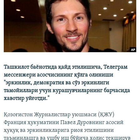
Ташкилот баёнотида қайд этилишича, Телеграм
мессенжери асосчисининг қўлга олиниши
"эркинлик, демократия ва сўз эркинлиги
тамойиллари учун курашувчиларнинг барчасида
хавотир уйғотди."
Қозоғистон Журналистлар уюшмаси (ҚЖУ)
Франция ҳукуматини Павел Дуровнинг асосий
ҳуқуқ ва эркинликларига риоя этилишини
таъминлашга ва ушбу иш бўйича холис текширув