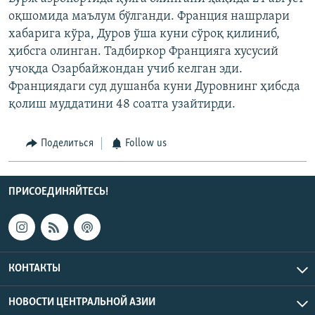
оқшомида маълум бўлганди. Франция нашрлари
хабарига кўра, Дуров ўша куни сўроқ қилиниб,
ҳибсга олинган. Тадбиркор Францияга хусусий
учоқда Озарбайжондан учиб келган эди.
Франциядаги суд душанба куни Дуровнинг ҳибсда
қолиш муддатини 48 соатга узайтирди.
Поделиться
Follow us
ПРИСОЕДИНЯЙТЕСЬ!
КОНТАКТЫ
НОВОСТИ ЦЕНТРАЛЬНОЙ АЗИИ