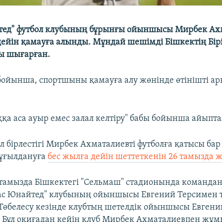
тед" футбол клубының бұрынғы ойыншысы Мирбек Ах
ейін қамауға алынды. Мұндай шешімді Бішкектің Бір
ы шығарған.
 бойынша, спортшыны қамауға алу жөнінде өтінішті а
ққа аса ауыр емес залал келтіру" бабы бойынша айыпт
л бірлестігі Мирбек Ахматалиевті футболға қатысы бар
ұғылдануға
бес жылға дейін шеттеткенін 26 тамызда 
 тамызда Бішкектегі "Сельмаш" стадионында команд
ас Юнайтед" клубының ойыншысы Евгений Терсимен т
. Төбелесу кезінде клубтың шетелдік ойыншысы Евгени
 Бұл оқиғадан кейін клуб Мирбек Ахматалиевпен жұмы