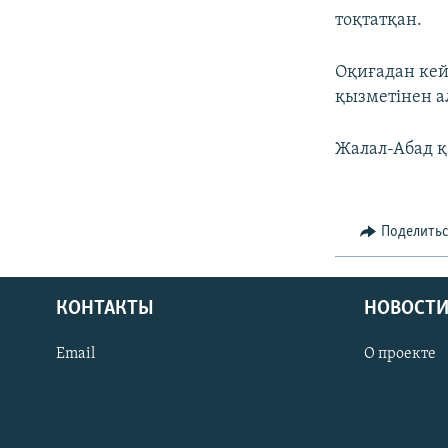
тоқтатқан.
Оқиғадан кей
қызметінен 
Жалал-Абад қ
Поделить
КОНТАКТЫ
НОВОСТИ
Email
О проекте