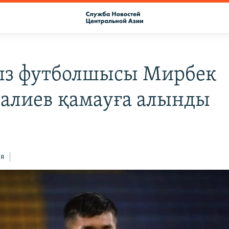
з футболшысы Мирбек
алиев қамауға алынды
ся