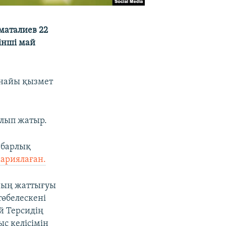
маталиев 22
інші май
рнайы қызмет
алып жатыр.
 барлық
жариялаған.
аның жаттығуы
өбелескені
й Терсидің
с келісімін