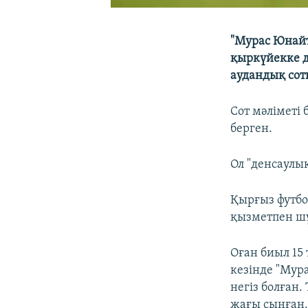
"Мурас Юнай
қыркүйекке д
аудандық сот
Сот мәліметі
берген.
Ол "денсаулы
Қырғыз футбо
қызметпен ш
Оған биыл 15
кезінде "Мур
негіз болған
жағы сынған.