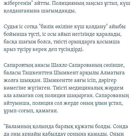
жібергенін" айтты. Полицияның заңсыз ұстап, күш
қолданғанына шағымданды.
Судья іс сотқа "билік өкіліне күш қолдану" айыбы
бойынша түсті, іс осы айып негізінде қаралады,
басқа шағым болса, тиісті орындарға қосымша
арыз түсіру керек деп түсіндірді.
Сапаровтың анасы Шахло Сапарованың сөзінше,
баласы Ташкенттен Шымкент арқылы Алматыға
жолға шыққан. Шымкентте аяғы ісіп, дәрігер
көмегіне жүгінген. Тиісті медициналық жәрдем
ала алмаған соң полиция шақырған. Сапарованың
айтуынша, полиция сол жерде оның ұлын ұстап,
ұрып-соғып, қамаған.
"Баламның қолында барлық құжаты болды. Сонда
да оны арнайы қабылдау орнына қамады. Оның