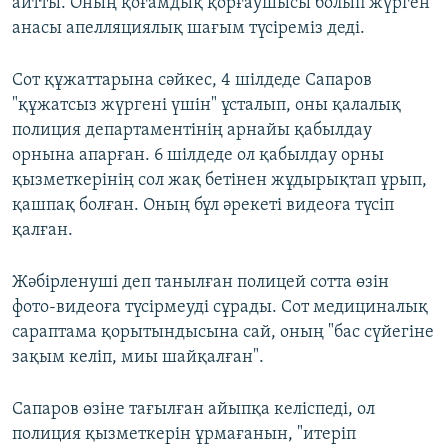
айтты. Оның қоғамдық қорғаушысы болып жүрген
анасы апелляциялық шағым түсіреміз деді.
Сот құжаттарына сәйкес, 4 шілдеде Сапаров
"құжатсыз жүргені үшін" ұсталып, оны қалалық
полиция департаментінің арнайы қабылдау
орнына апарған. 6 шілдеде ол қабылдау орны
қызметкерінің сол жақ бетінен жұдырықтап ұрып,
қашпақ болған. Оның бұл әрекеті видеоға түсіп
қалған.
Жәбірленуші деп танылған полицей сотта өзін
фото-видеоға түсірмеуді сұрады. Сот медициналық
сараптама қорытындысына сай, оның "бас сүйегіне
зақым келіп, миы шайқалған".
Сапаров өзіне тағылған айыпқа келіспеді, ол
полиция қызметкерін ұрмағанын, "итеріп