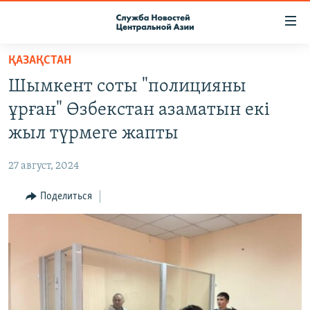
Ссылки
доступа
Вернуться
ҚАЗАҚСТАН
к
О ПРОЕКТЕ
Шымкент соты "полицияны
основному
ПОДПИСКА
содержанию
ұрған" Өзбекстан азаматын екі
КОНТАКТЫ
Вернутся
жыл түрмеге жапты
к
RFE/RL ДИРЕКТ
главной
27 август, 2024
НАСТОЯЩЕЕ ВРЕМЯ
навигации
Вернутся
Поделиться
МИГРАНТ МЕДИА
к
поиску