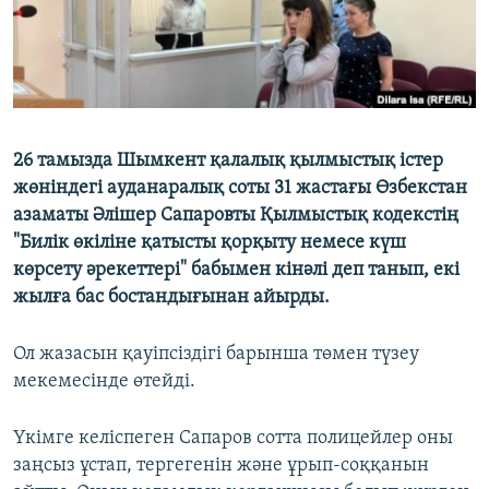
26 тамызда Шымкент қалалық қылмыстық істер
жөніндегі ауданаралық соты 31 жастағы Өзбекстан
азаматы Әлішер Сапаровты Қылмыстық кодекстің
"Билік өкіліне қатысты қорқыту немесе күш
көрсету әрекеттері" бабымен кінәлі деп танып, екі
жылға бас бостандығынан айырды.
Ол жазасын қауіпсіздігі барынша төмен түзеу
мекемесінде өтейді.
Үкімге келіспеген Сапаров сотта полицейлер оны
заңсыз ұстап, тергегенін және ұрып-соққанын