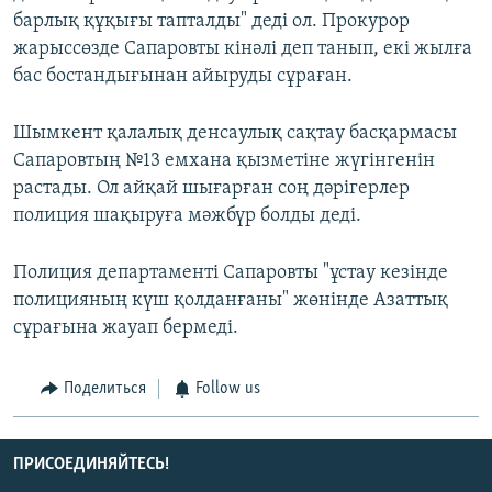
барлық құқығы тапталды" деді ол. Прокурор
жарыссөзде Сапаровты кінәлі деп танып, екі жылға
бас бостандығынан айыруды сұраған.
Шымкент қалалық денсаулық сақтау басқармасы
Сапаровтың №13 емхана қызметіне жүгінгенін
растады. Ол айқай шығарған соң дәрігерлер
полиция шақыруға мәжбүр болды деді.
Полиция департаменті Сапаровты "ұстау кезінде
полицияның күш қолданғаны" жөнінде Азаттық
сұрағына жауап бермеді.
Поделиться
Follow us
ПРИСОЕДИНЯЙТЕСЬ!