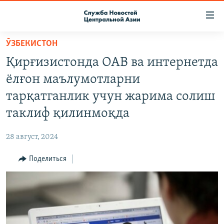
Ссылки
доступа
Вернуться
ӮЗБЕКИСТОН
к
О ПРОЕКТЕ
Қирғизистонда ОАВ ва интернетда
основному
ПОДПИСКА
содержанию
ёлғон маълумотларни
КОНТАКТЫ
Вернутся
тарқатганлик учун жарима солиш
к
RFE/RL ДИРЕКТ
таклиф қилинмоқда
главной
НАСТОЯЩЕЕ ВРЕМЯ
навигации
28 август, 2024
Вернутся
МИГРАНТ МЕДИА
к
Поделиться
поиску