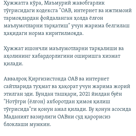
Ҳужжатга кўра, Маъмурий жавобгарлик
тўғрисидаги кодексга "ОАВ, интернет ва ижтимоий
тармоқлардан фойдаланган ҳолда ёлғон
маълумотларни тарқатиш" учун жарима белгилаш
ҳақидаги норма киритилмоқда.
Ҳужжат ишончли маълумотларни тарқалиши ва
аҳолининг хабардорлигини оширишга хизмат
қилади.
Аввалроқ Қирғизистонда ОАВ ва интернет
сайтларида туҳмат ва ҳақорат учун жарима жорий
этилган эди. Бундан ташқари, 2021 йилдан буён
"Нотўғри (ёлғон) ахборотдан ҳимоя қилиш
тўғрисида"ги қонун амал қилади. Бу қонун асосида
Маданият вазирлиги ОАВни суд қарорисиз
блоклаши мумкин.