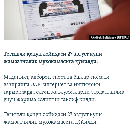
Тегишли қонун лойиҳаси 27 август куни
жамоатчилик муҳокамасига қўйилди.
Маданият, ахборот, спорт ва ёшлар сиёсати
вазирлиги ОАВ, интернет ва ижтимоий
тармоқларда ёлғон маълумотларни тарқатганлик
учун жарима солишни таклиф қилди.
Тегишли қонун лойиҳаси 27 август куни
жамоатчилик муҳокамасига қўйилди.