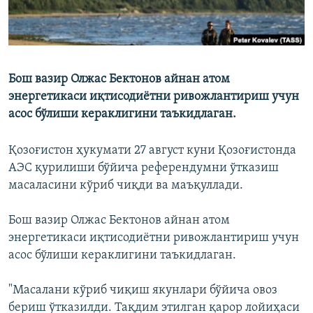
Бош вазир Олжас Бектонов айнан атом
энергетикаси иқтисодиётни ривожлантириш учун
асос бўлиши кераклигини таъкидлаган.
Қозоғистон ҳукумати 27 август куни Қозоғистонда
АЭС қурилиши бўйича референдумни ўтказиш
масаласини кўриб чиқди ва маъқуллади.
Бош вазир Олжас Бектонов айнан атом
энергетикаси иқтисодиётни ривожлантириш учун
асос бўлиши кераклигини таъкидлаган.
"Масалани кўриб чиқиш якунлари бўйича овоз
бериш ўтказилди. Тақдим этилган қарор лойиҳаси