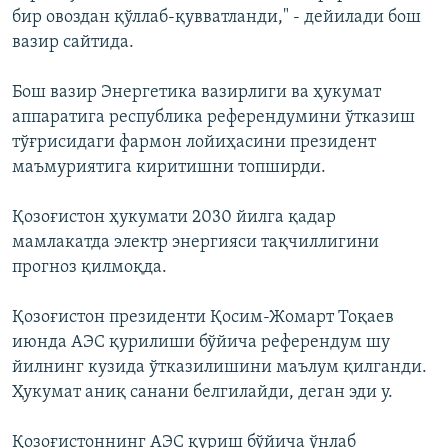
бир овоздан қўллаб-қувватланди," - дейилади бош
вазир сайтида.
Бош вазир Энергетика вазирлиги ва ҳукумат
аппаратига республика референдумини ўтказиш
тўғрисидаги фармон лойиҳасини президент
маъмуриятига киритишни топширди.
Қозоғистон ҳукумати 2030 йилга қадар
мамлакатда электр энергияси тақчиллигини
прогноз қилмоқда.
Қозоғистон президенти Қосим-Жомарт Тоқаев
июнда АЭС қурилиши бўйича референдум шу
йилнинг кузида ўтказилишини маълум қилганди.
Ҳукумат аниқ санани белгилайди, деган эди у.
Қозоғистоннинг АЭС қуриш бўйича ўнлаб