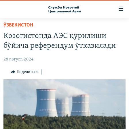
Ссылки
доступа
Вернуться
ӮЗБЕКИСТОН
к
О ПРОЕКТЕ
Қозоғистонда АЭС қурилиши
основному
ПОДПИСКА
содержанию
бўйича референдум ўтказилади
КОНТАКТЫ
Вернутся
к
28 август, 2024
RFE/RL ДИРЕКТ
главной
НАСТОЯЩЕЕ ВРЕМЯ
Поделиться
навигации
Вернутся
МИГРАНТ МЕДИА
к
поиску