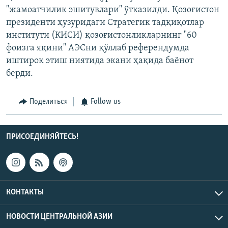
"жамоатчилик эшитувлари" ўтказилди. Қозоғистон
президенти ҳузуридаги Стратегик тадқиқотлар
институти (КИСИ) қозоғистонликларнинг "60
фоизга яқини" АЭСни қўллаб референдумда
иштирок этиш ниятида экани ҳақида баёнот
берди.
Поделиться
Follow us
ПРИСОЕДИНЯЙТЕСЬ!
КОНТАКТЫ
НОВОСТИ ЦЕНТРАЛЬНОЙ АЗИИ