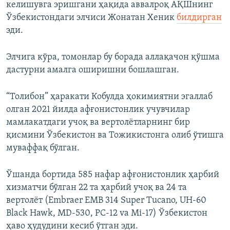
келишувга эришгани ҳақида аввалроқ АҚШнинг
Ўзбекистондаги элчиси Жонатан Хеник
билдирган
эди.
Элчига кўра, томонлар бу борада аллақачон қўшма
дастурни амалга оширишни бошлашган.
“Толибон” ҳаракати Кобулда ҳокимиятни эгаллаб
олган 2021 йилда афғонистонлик учувчилар
мамлакатдаги учоқ ва вертолётларнинг бир
қисмини Ўзбекистон ва Тожикистонга олиб ўтишга
муваффақ бўлган.
Ўшанда бортида 585 нафар афғонистонлик ҳарбий
хизматчи бўлган 22 та ҳарбий учоқ ва 24 та
вертолёт (Embraer EMB 314 Super Tucano, UH-60
Black Hawk, MD-530, PC-12 va Mi-17) Ўзбекистон
ҳаво ҳудудини кесиб ўтган эди.