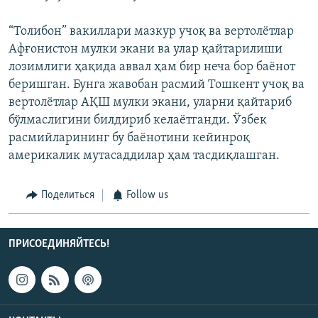
“Толибон” вакиллари мазкур учоқ ва вертолётлар
Афғонистон мулки экани ва улар қайтарилиши
лозимлиги ҳақида аввал ҳам бир неча бор баёнот
беришган. Бунга жавобан расмий Тошкент учоқ ва
вертолётлар АҚШ мулки экани, уларни қайтариб
бўлмаслигини билдириб келаётганди. Ўзбек
расмийларининг бу баёнотини кейинроқ
америкалик мутасаддилар ҳам тасдиқлашган.
Поделиться
Follow us
ПРИСОЕДИНЯЙТЕСЬ!