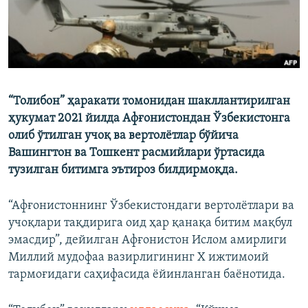
“Толибон” ҳаракати томонидан шакллантирилган
ҳукумат 2021 йилда Афғонистондан Ўзбекистонга
олиб ўтилган учоқ ва вертолётлар бўйича
Вашингтон ва Тошкент расмийлари ўртасида
тузилган битимга эътироз билдирмоқда.
“Афғонистоннинг Ўзбекистондаги вертолётлари ва
учоқлари тақдирига оид ҳар қанақа битим мақбул
эмасдир”, дейилган Афғонистон Ислом амирлиги
Миллий мудофаа вазирлигининг Х ижтимоий
тармоғидаги саҳифасида ёйинланган баёнотида.