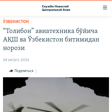
Ссылки
доступа
Вернуться
ӮЗБЕКИСТОН
к
О ПРОЕКТЕ
“Толибон” авиатехника бўйича
основному
ПОДПИСКА
содержанию
АҚШ ва Ўзбекистон битимидан
КОНТАКТЫ
Вернутся
норози
к
RFE/RL ДИРЕКТ
главной
28 август, 2024
НАСТОЯЩЕЕ ВРЕМЯ
навигации
Вернутся
Поделиться
МИГРАНТ МЕДИА
к
поиску