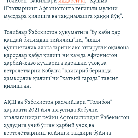
“Толибон” вакиллари
иддаосича
, “Қўшма
Штатларнинг Афғонистонга тегишли мулкни
мусодара қилишга ва тақдимлашга ҳаққи йўқ”.
Толиблар Ўзбекистон ҳукуматига “бу каби ҳар
қандай битимдан тийилиш”ни, “яхши
қўшничилик алоқаларини акс эттирувчи оқилона
қарорлар қабул қилиш”ни ҳамда Афғонистон
ҳарбий-ҳаво кучларига қарашли учоқ ва
ветролётларни Кобулга “қайтариб беришда
ҳамкорлик қилиш”ни “қатъий тарзда” тавсия
қилишган.
АҚШ ва Ўзбекистон расмийлари “Толибон”
ҳаракати 2021 йил августида Кобулни
эгаллаганидан кейин Афғонистондан Ўзбекистон
ҳудудига учиб ўтган ҳарбий учоқ ва
вертолётларнинг кейинги тақдири бўйича