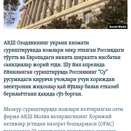
АҚШ Озодликнинг украин хизмати
суриштирувида номлари зикр этилган Россиядаги
тўртта ва Европадаги иккита ширкатга нисбатан
санкциялар жорий этди. Шу йил апрелида
ёйинланган суриштирувда Россиянинг “Су”
русумидаги қирувчи учоқлари учун хориждан
электроник жиҳозлар қай йўллар билан етказиб
берилаётгани ҳақида сўз борган.
Мазкур суриштирувда номлари келтирилган олти
фирма АҚШ Молия вазирлигининг Хорижий
активлар устидан назорат бошқармаси (OFAC)