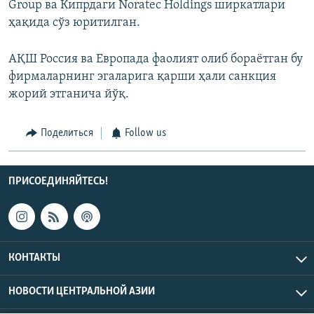
Group ва Кипрдаги Noratec Holdings ширкатлари
ҳақида сўз юритилган.
АҚШ Россия ва Европада фаолият олиб бораётган бу
фирмаларнинг эгаларига қарши ҳали санкция
жорий этганича йўқ.
Поделиться
Follow us
ПРИСОЕДИНЯЙТЕСЬ!
КОНТАКТЫ
НОВОСТИ ЦЕНТРАЛЬНОЙ АЗИИ