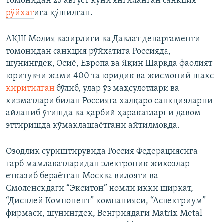
томонидан 23 август куни янгиланган санкция
рўйхат
ига қўшилган.
АҚШ Молия вазирлиги ва Давлат департаменти
томонидан санкция рўйхатига Россияда,
шунингдек, Осиё, Европа ва Яқин Шарқда фаолият
юритувчи жами 400 та юридик ва жисмоний шахс
киритилган
бўлиб, улар ўз маҳсулотлари ва
хизматлари билан Россияга халқаро санкцияларни
айланиб ўтишда ва ҳарбий ҳаракатларни давом
эттиришда кўмаклашаётгани айтилмоқда.
Озодлик суриштирувида Россия Федерациясига
ғарб мамлакатларидан электроник жиҳозлар
етказиб бераётган Москва вилояти ва
Смоленскдаги “Экситон” номли икки ширкат,
“Дисплей Компонент” компанияси, “Аспектриум”
фирмаси, шунингдек, Венгриядаги Matrix Metal