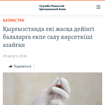
Ссылки
доступа
Вернуться
ҚАЗАҚСТАН
к
О ПРОЕКТЕ
Қырғызстанда екі жасқа дейінгі
основному
ПОДПИСКА
содержанию
балаларға екпе салу көрсеткіші
КОНТАКТЫ
Вернутся
азайған
к
RFE/RL ДИРЕКТ
главной
29 август, 2024
НАСТОЯЩЕЕ ВРЕМЯ
навигации
Вернутся
Поделиться
МИГРАНТ МЕДИА
к
поиску