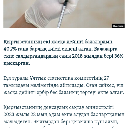
Қырғызстанның екі жасқа дейінгі балалардың
40,7% ғана барлық тиісті екпені алған. Балаларға
екпе салдырғандардың саны 2018 жылдан бері 36%
қысқарған.
Бұл туралы Ұлттық статистика комитетінің 27
тамыздағы мәліметінде айтылады. Оған сәйкес, үш
жасқа дейінгі әрбір бес баланың төртеуі екпе алған.
Қырғызстанның денсаулық сақтау министрлігі
2023 жылы 22 мың адам екпе алудан бас тартқанын
мәлімдеген. Былтырдан бері қызылша күш алып,