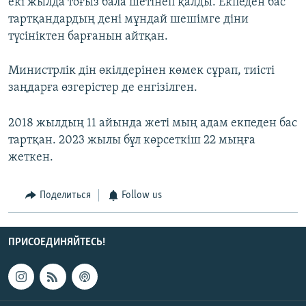
екі жылда тоғыз бала шетінеп қалды. Екпеден бас
тартқандардың дені мұндай шешімге діни
түсініктен барғанын айтқан.
Министрлік дін өкілдерінен көмек сұрап, тиісті
заңдарға өзгерістер де енгізілген.
2018 жылдың 11 айында жеті мың адам екпеден бас
тартқан. 2023 жылы бұл көрсеткіш 22 мыңға
жеткен.
Поделиться
Follow us
ПРИСОЕДИНЯЙТЕСЬ!