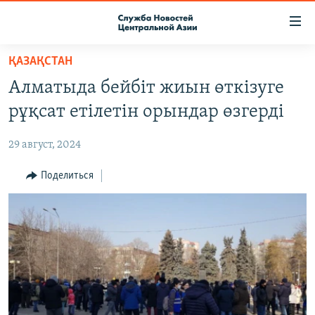
Ссылки
доступа
Вернуться
ҚАЗАҚСТАН
к
О ПРОЕКТЕ
Алматыда бейбіт жиын өткізуге
основному
ПОДПИСКА
содержанию
рұқсат етілетін орындар өзгерді
КОНТАКТЫ
Вернутся
к
29 август, 2024
RFE/RL ДИРЕКТ
главной
НАСТОЯЩЕЕ ВРЕМЯ
Поделиться
навигации
Вернутся
МИГРАНТ МЕДИА
к
поиску