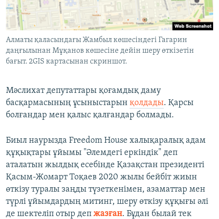
Алматы қаласындағы Жамбыл көшесіндегі Гагарин
даңғылынан Мұқанов көшесіне дейін шеру өткізетін
бағыт. 2GIS картасынан скриншот.
Мәслихат депутаттары қоғамдық даму
басқармасының ұсыныстарын
қолдады
. Қарсы
болғандар мен қалыс қалғандар болмады.
Биыл наурызда Freedom House халықаралық адам
құқықтары ұйымы "Әлемдегі еркіндік" деп
аталатын жылдық есебінде Қазақстан президенті
Қасым-Жомарт Тоқаев 2020 жылы бейбіт жиын
өткізу туралы заңды түзеткенімен, азаматтар мен
түрлі ұйымдардың митинг, шеру өткізу құқығы әлі
де шектеліп отыр деп
жазған
. Бұдан былай тек