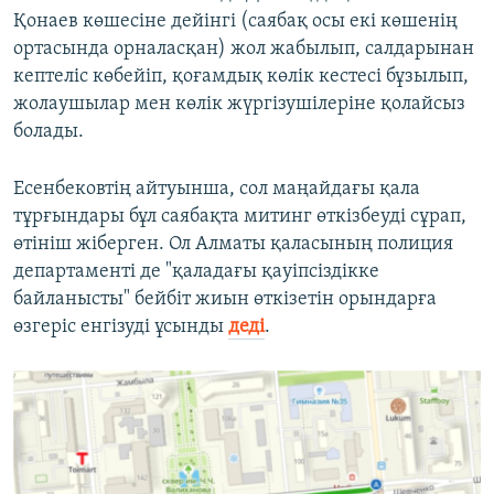
Қонаев көшесіне дейінгі (саябақ осы екі көшенің
ортасында орналасқан) жол жабылып, салдарынан
кептеліс көбейіп, қоғамдық көлік кестесі бұзылып,
жолаушылар мен көлік жүргізушілеріне қолайсыз
болады.
Есенбековтің айтуынша, сол маңайдағы қала
тұрғындары бұл саябақта митинг өткізбеуді сұрап,
өтініш жіберген. Ол Алматы қаласының полиция
департаменті де "қаладағы қауіпсіздікке
байланысты" бейбіт жиын өткізетін орындарға
өзгеріс енгізуді ұсынды
деді
.