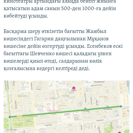
кинотеатры артындағы алаңда бейбіт жиынға
қатысатын адам санын 500-ден 1000-ға дейін
көбейтуді ұсынды.
Басқарма шеру өткізетін бағытты Жамбыл
көшесіндегі Гагарин даңғылынан Мұқанов
көшесіне дейін өзгертуді ұсынды. Есенбеков ескі
бағыттағы Шевченко көшесі қаладағы үлкен
көшелерді қиып өтеді, салдарынан көлік
қозғалысына кедергі келтіреді деді.