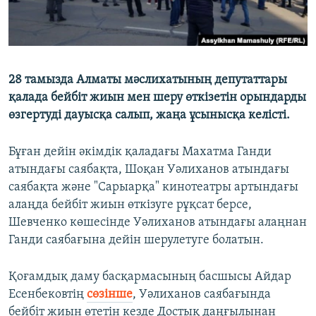
28 тамызда Алматы мәслихатының депутаттары
қалада бейбіт жиын мен шеру өткізетін орындарды
өзгертуді дауысқа салып, жаңа ұсынысқа келісті.
Бұған дейін әкімдік қаладағы Махатма Ганди
атындағы саябақта, Шоқан Уәлиханов атындағы
саябақта және "Сарыарқа" кинотеатры артындағы
алаңда бейбіт жиын өткізуге рұқсат берсе,
Шевченко көшесінде Уәлиханов атындағы алаңнан
Ганди саябағына дейін шерулетуге болатын.
Қоғамдық даму басқармасының басшысы Айдар
Есенбековтің
сөзінше
, Уәлиханов саябағында
бейбіт жиын өтетін кезде Достық даңғылынан