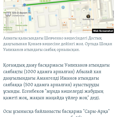
Алматы қаласындағы Шевченко көшесіндегі Достық
даңғылынан Қонаев көшесіне дейінгі жол. Ортада Шоқан
Уәлиханов атындағы саябақ орналасқан.
Қоғамдық даму басқармасы Уәлиханов атындағы
саябақты (1000 адамға арналған) Абылай хан
даңғылындағы Амангелді Иманов атындағы
саябаққа (500 адамға арналған) ауыстыруды
ұсынды. Есенбеков "мұнда көшелерді жабудың
қажеті жоқ, жақын маңайда үйлер жоқ" деді.
Осы ұсынысқа байланысты басқарма "Сары-Арқа"