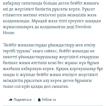
хабарлау сипатында болады деген бейбіт жиынға
әлі де жергілікті биліктің рұқсаты керек. Рұқсат
етілмеген митинг өткізгені үшін әкімшілік жаза
қолданылады. Мұндай жаза тіпті ереуілге шыққан
жұмысшыларға да қолданылған деді Freedom
House.
"Бейбіт жиналыстарды ұйымдастыру мен өткізу
тәртібі туралы" заңға сәйкес, бейбіт жиынды не
пикетті ұйымдастырушылар жергілікті атқарушы
билікке жиын өтетінін кемі бес жұмыс күн бұрын
жазбаша хабарлауы керек. Құқық қорғаушылар бұл
заңды іс жүзінде бейбіт жиын өткізуге жергілікті
әкімдіктің рұқсатын алу керек деген бұрынғы
талап сол күйі қалды деп сынаған.
Поделиться
Follow us