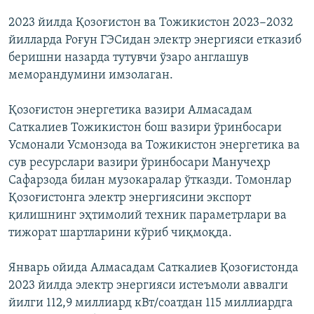
2023 йилда Қозоғистон ва Тожикистон 2023−2032
йилларда Роғун ГЭСидан электр энергияси етказиб
беришни назарда тутувчи ўзаро англашув
меморандумини имзолаган.
Қозоғистон энергетика вазири Алмасадам
Саткалиев Тожикистон бош вазири ўринбосари
Усмонали Усмонзода ва Тожикистон энергетика ва
сув ресурслари вазири ўринбосари Манучеҳр
Сафарзода билан музокаралар ўтказди. Томонлар
Қозоғистонга электр энергиясини экспорт
қилишнинг эҳтимолий техник параметрлари ва
тижорат шартларини кўриб чиқмоқда.
Январь ойида Алмасадам Саткалиев Қозоғистонда
2023 йилда электр энергияси истеъмоли аввалги
йилги 112,9 миллиард кВт/соатдан 115 миллиардга