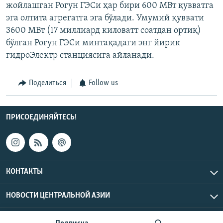
жойлашган Рогун ГЭСи ҳар бири 600 МВт қувватга
эга олтита агрегатга эга бўлади. Умумий қуввати
3600 МВт (17 миллиард киловатт соатдан ортиқ)
бўлган Роғун ГЭСи минтақадаги энг йирик
гидроЭлектр станциясига айланади.
Поделиться
Follow us
ПРИСОЕДИНЯЙТЕСЬ!
КОНТАКТЫ
НОВОСТИ ЦЕНТРАЛЬНОЙ АЗИИ
CENTRAL ASIAN © 2026 RFE/RL, Inc. | Все права защищены.