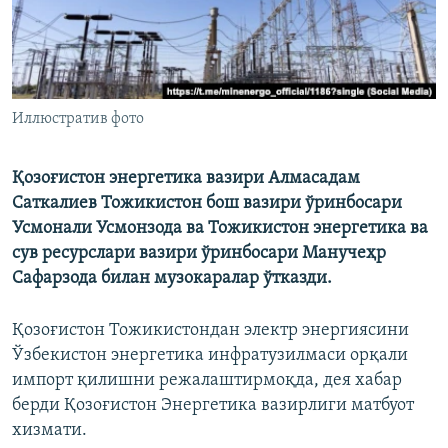
Иллюстратив фото
Қозоғистон энергетика вазири Алмасадам
Саткалиев Тожикистон бош вазири ўринбосари
Усмонали Усмонзода ва Тожикистон энергетика ва
сув ресурслари вазири ўринбосари Манучеҳр
Сафарзода билан музокаралар ўтказди.
Қозоғистон Тожикистондан электр энергиясини
Ўзбекистон энергетика инфратузилмаси орқали
импорт қилишни режалаштирмоқда, дея хабар
берди Қозоғистон Энергетика вазирлиги матбуот
хизмати.