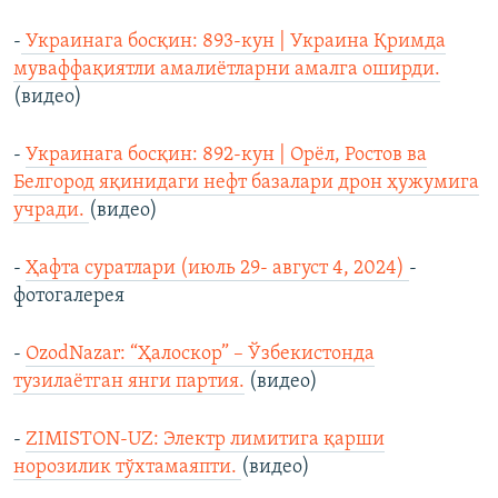
-
Украинага босқин: 893-кун | Украина Қримда
муваффақиятли амалиётларни амалга оширди.
(видео)
-
Украинага босқин: 892-кун | Орёл, Ростов ва
Белгород яқинидаги нефт базалари дрон ҳужумига
учради.
(видео)
-
Ҳафта суратлари (июль 29- август 4, 2024)
-
фотогалерея
-
OzodNazar: “Ҳалоскор” – Ўзбекистонда
тузилаётган янги партия.
(видео)
-
ZIMISTON-UZ: Электр лимитига қарши
норозилик тўхтамаяпти.
(видео)