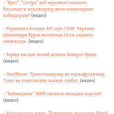
-
“Брат”, “Сестра” деб мурожаат қилманг.
Россиядаги муҳожирлар янги қонунлардан
хабардорми?
(видео)
-
Украинага босқин: 897-кун | ISW: Украина
қўшинлари Курск вилоятида 12 км олдинга
силжишди.
(видео)
-
Тарвуз касоди: юзлаб деҳқон банкрот бўлди.
(видео)
-
OzodNazar: Трансгендерлар ва гермафродитлар.
Тоқат ва тоқатсизлик ҳақида суҳбат.
(видео)
-
“Боймаҳалла” МФЙ аҳолиси нимадан норози?
(видео)
-
Украинадаги уруш: “Ўғлимнинг жасадини бўлиб