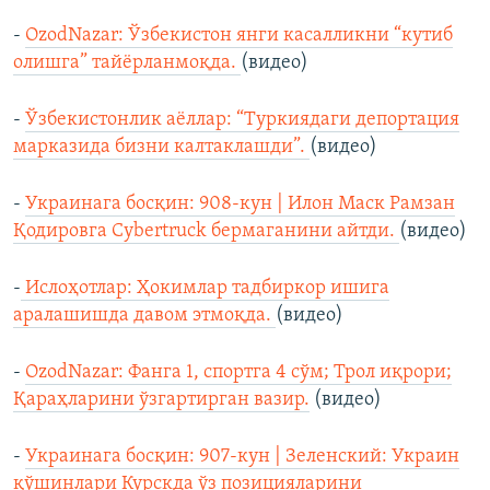
-
OzodNazar: Ўзбекистон янги касалликни “кутиб
олишга” тайёрланмоқда.
(видео)
-
Ўзбекистонлик аёллар: “Туркиядаги депортация
марказида бизни калтаклашди”.
(видео)
-
Украинага босқин: 908-кун | Илон Маск Рамзан
Қодировга Cybertruck бермаганини айтди.
(видео)
-
Ислоҳотлар: Ҳокимлар тадбиркор ишига
аралашишда давом этмоқда.
(видео)
-
OzodNazar: Фанга 1, спортга 4 сўм; Трол иқрори;
Қараҳларини ўзгартирган вазир.
(видео)
-
Украинага босқин: 907-кун | Зеленский: Украин
қўшинлари Курскда ўз позицияларини