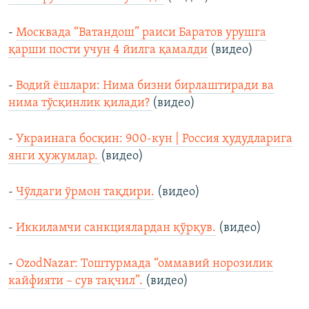
-
Москвада “Ватандош” раиси Баратов урушга
қарши пости учун 4 йилга қамалди
(видео)
-
Водий ёшлари: Нима бизни бирлаштиради ва
нима тўсқинлик қилади?
(видео)
-
Украинага босқин: 900-кун | Россия ҳудудларига
янги ҳужумлар.
(видео)
-
Чўлдаги ўрмон тақдири.
(видео)
-
Иккиламчи санкциялардан қўрқув.
(видео)
-
OzodNazar: Тоштурмада “оммавий норозилик
кайфияти – сув тақчил”.
(видео)