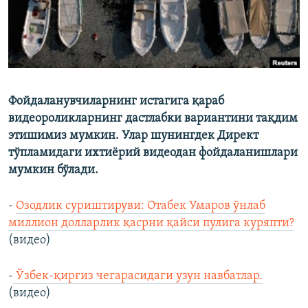
Фойдаланувчиларнинг истагига қараб
видеороликларнинг дастлабки вариантини тақдим
этишимиз мумкин. Улар шунингдек Директ
тўпламидаги ихтиёрий видеодан фойдаланишлари
мумкин бўлади.
-
Oзодлик суриштируви: Oтабек Умаров ўнлаб
миллион долларлик қасрни қайси пулига куряпти?
(видео)
-
Ўзбек-қирғиз чегарасидаги узун навбатлар.
(видео)