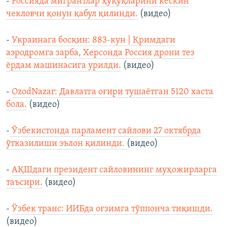
-
Россияда мигрантлар ҳуқуқларини кескин
чекловчи қонун қабул қилинди.
(видео)
-
Украинага босқин: 883-кун | Қримдаги
аэродромга зарба, Херсонда Россия дрони тез
ёрдам машинасига урилди.
(видео)
-
OzodNazar: Давлатга оғири тушаётган 5120 хаста
бола.
(видео)
-
Ўзбекистонда парламент сайлови 27 октябрда
ўтказилиши эълон қилинди.
(видео)
-
АҚШдаги президент сайловининг муҳожирларга
таъсири.
(видео)
-
Ўзбeк транс: ИИБда оғзимга тўппонча тиқишди.
(видео)