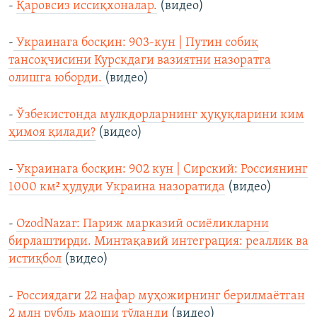
-
Қаровсиз иссиқхоналар.
(видео)
-
Украинага босқин: 903-кун | Путин собиқ
тансоқчисини Курскдаги вазиятни назоратга
олишга юборди.
(видео)
-
Ўзбекистонда мулкдорларнинг ҳуқуқларини ким
ҳимоя қилади?
(видео)
-
Украинага босқин: 902 кун | Сирский: Россиянинг
1000 км² ҳудуди Украина назоратида
(видео)
-
OzodNazar: Париж марказий осиёликларни
бирлаштирди. Минтақавий интеграция: реаллик ва
истиқбол
(видео)
-
Россиядаги 22 нафар муҳожирнинг берилмаётган
2 млн рубль маоши тўланди
(видео)