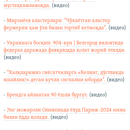
мустаҳкамламоқда.
(видео)
-
Мирзиёев кластерлари: “Чўкаётган кластер
фермерни ҳам ўзи билан тортиб кетмоқда”.
(видео)
-
Украинага босқин: 904-кун | Белгород вилоятида
федерал даражада фавқулодда ҳолат жорий этилди.
(видео)
-
“Халқларимиз сиёсатчиларга «Келинг, дўстликда
яшайлик!» деган кучли сигнални юборди”.
(видео)
-
Брендга айланган 90 ёшли бургут.
(видео)
-
Энг можароли Олимпиада ёхуд Париж-2024 нима
билан ёдда қолади.
(видео)