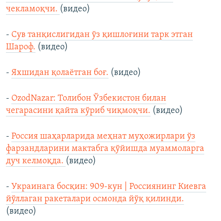
чекламоқчи.
(видео)
-
Сув танқислигидан ўз қишлоғини тарк этган
Шароф.
(видео)
-
Яхшидан қолаётган боғ.
(видео)
-
OzodNazar: Толибон Ўзбекистон билан
чегарасини қайта кўриб чиқмоқчи.
(видео)
-
Россия шаҳарларида меҳнат муҳожирлари ўз
фарзандларини мактабга қўйишда муаммоларга
дуч келмоқда.
(видео)
-
Украинага босқин: 909-кун | Россиянинг Киевга
йўллаган ракеталари осмонда йўқ қилинди.
(видео)