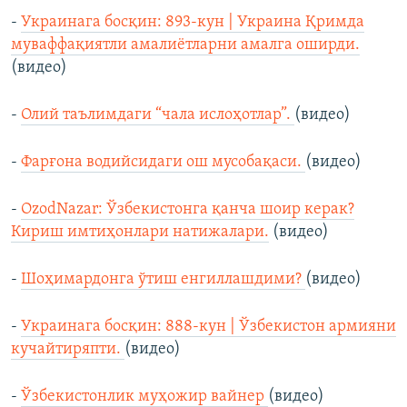
-
Украинага босқин: 893-кун | Украина Қримда
муваффақиятли амалиётларни амалга оширди.
(видео)
-
Олий таълимдаги “чала ислоҳотлар”.
(видео)
-
Фарғона водийсидаги ош мусобақаси.
(видео)
-
OzodNazar: Ўзбекистонга қанча шоир керак?
Кириш имтиҳонлари натижалари.
(видео)
-
Шоҳимардонга ўтиш енгиллашдими?
(видео)
-
Украинага босқин: 888-кун | Ўзбекистон армияни
кучайтиряпти.
(видео)
-
Ўзбекистонлик муҳожир вайнер
(видео)