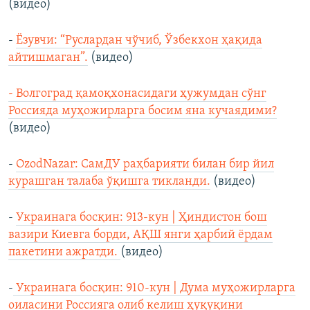
(видео)
-
Ёзувчи: “Руслардан чўчиб, Ўзбекхон ҳақида
айтишмаган”.
(видео)
- Волгоград қамоқхонасидаги ҳужумдан сўнг
Россияда муҳожирларга босим яна кучаядими?
(видео)
-
OzodNazar: СамДУ раҳбарияти билан бир йил
курашган талаба ўқишга тикланди.
(видео)
-
Украинага босқин: 913-кун | Ҳиндистон бош
вазири Киевга борди, АҚШ янги ҳарбий ёрдам
пакетини ажратди.
(видео)
-
Украинага босқин: 910-кун | Дума муҳожирларга
оиласини Россияга олиб келиш ҳуқуқини