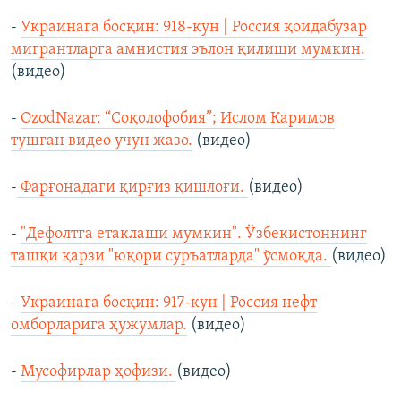
-
Украинага босқин: 918-кун | Россия қоидабузар
мигрантларга амнистия эълон қилиши мумкин.
(видео)
-
OzodNazar: “Соқолофобия”; Ислом Каримов
тушган видео учун жазо.
(видео)
-
Фарғонадаги қирғиз қишлоғи.
(видео)
-
"Дефолтга етаклаши мумкин". Ўзбекистоннинг
ташқи қарзи "юқори суръатларда" ўсмоқда.
(видео)
-
Украинага босқин: 917-кун | Россия нефт
омборларига ҳужумлар.
(видео)
-
Мусофирлар ҳофизи.
(видео)