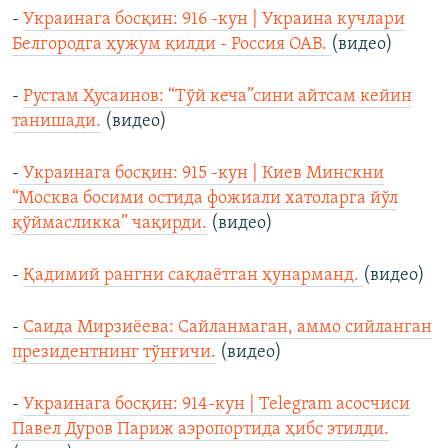
-
Украинага босқин: 916 -кун | Украина кучлари
Белгородга ҳужум қилди - Россия ОАВ.
(видео)
-
Рустам Ҳусаинов: “Тўй кеча”сини айтсам кейин
танишади.
(видео)
-
Украинага босқин: 915 -кун | Киев Минскни
“Москва босими остида фожиали хатоларга йўл
қўймасликка” чақирди.
(видео)
-
Қадимий рангни сақлаётган ҳунарманд.
(видео)
-
Саида Мирзиёева: Сайланмаган, аммо сийланган
президентнинг тўнғичи.
(видео)
-
Украинага босқин: 914-кун | Telegram асосчиси
Павел Дуров Париж аэропортида ҳибс этилди.