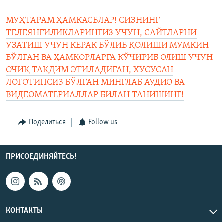
МУҲТАРАМ ҲАМКАСБЛАР! СИЗНИНГ
ТЕЛЕЯНГИЛИКЛАРИНГИЗ УЧУН, САЙТЛАРНИ
УЗАТИШ УЧУН КЕРАК БЎЛИБ ҚОЛИШИ МУМКИН
БЎЛГАН ВА ҲАМКОРЛАРГА КЎЧИРИБ ОЛИШ УЧУН
ОЧИҚ ТАҚДИМ ЭТИЛАДИГАН, ХУСУСАН
ЛОГОТИПСИЗ БЎЛГАН МИНГЛАБ АУДИО ВА
ВИДЕОМАТЕРИАЛЛАР БИЛАН ТАНИШИНГ!
Поделиться
Follow us
ПРИСОЕДИНЯЙТЕСЬ!
КОНТАКТЫ