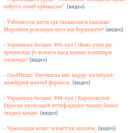
тобутга солиб қўйишган”.
(видео)
-
Ўзбекистон катта сув танқислиги ёқасида:
Мирзиёев режалари нега иш бермаяпти?
(видео)
-
Украинага босқин: 895-кун | Нима учун рус
армиясида ўз жонига қасд қилиш ҳолатлари
ошмоқда?
(видео)
-
OzodNazar: Унутилган 666-қарор: ихтиёрий-
мажбурий мактаб формаси.
(видео)
-
Украинага босқин: 894-кун | Қирғизистон
Евросиё иқтисодий иттифоқидан чиқиш билан
таҳдид қилди.
(видео)
-
Чумолидан азият чeкаётган қишлоқ.
(видео)