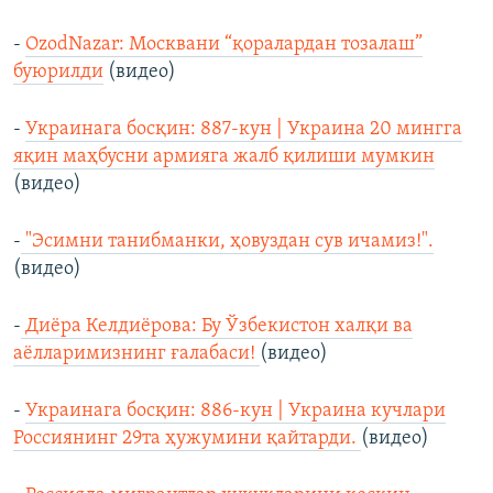
-
OzodNazar: Москвани “қоралардан тозалаш”
буюрилди
(видео)
-
Украинага босқин: 887-кун | Украина 20 мингга
яқин маҳбусни армияга жалб қилиши мумкин
(видео)
-
"Эсимни танибманки, ҳовуздан сув ичамиз!".
(видео)
-
Диёра Келдиёрова: Бу Ўзбекистон халқи ва
аёлларимизнинг ғалабаси!
(видео)
-
Украинага босқин: 886-кун | Украина кучлари
Россиянинг 29та ҳужумини қайтарди.
(видео)