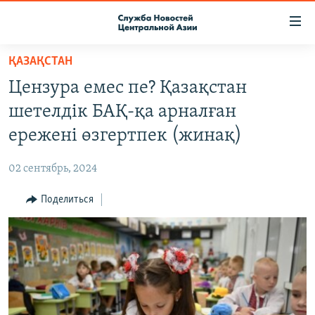
Ссылки
доступа
Вернуться
ҚАЗАҚСТАН
к
О ПРОЕКТЕ
Цензура емес пе? Қазақстан
основному
ПОДПИСКА
содержанию
шетелдік БАҚ-қа арналған
КОНТАКТЫ
Вернутся
ережені өзгертпек (жинақ)
к
RFE/RL ДИРЕКТ
главной
02 сентябрь, 2024
НАСТОЯЩЕЕ ВРЕМЯ
навигации
Вернутся
Поделиться
МИГРАНТ МЕДИА
к
поиску