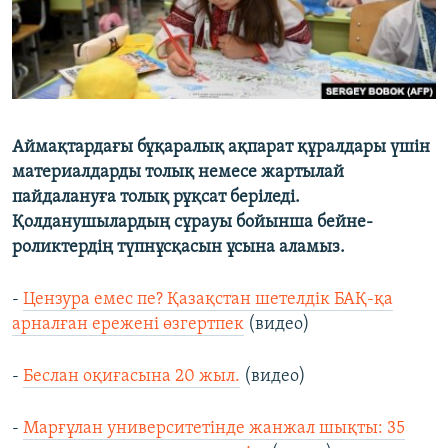
Аймақтардағы бұқаралық ақпарат құралдары үшін
материалдарды толық немесе жартылай
пайдалануға толық рұқсат беріледі.
Қолданушылардың сұрауы бойынша бейне-
роликтердің түпнұсқасын ұсына аламыз.
-
Цензура емес пе? Қазақстан шетелдік БАҚ-қа
арналған ережені өзгертпек
(видео)
-
Беслан оқиғасына 20 жыл.
(видео)
-
Марғұлан университетінде жанжал шықты: 35