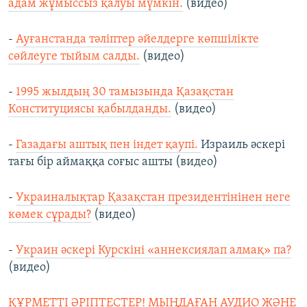
адам жұмыссыз қалуы мүмкін.
(видео)
-
Ауғанстанда тәліптер әйелдерге көпшілікте
сөйлеуге тыйым салды.
(видео)
-
1995 жылдың 30 тамызында Қазақстан
Конституциясы қабылданды.
(видео)
-
Газадағы аштық пен індет қаупі.
Израиль әскері
тағы бір аймаққа соғыс ашты (видео)
-
Украиналықтар Қазақстан президентінінен неге
көмек сұрады?
(видео)
-
Украин әскері Курскіні «аннексиялап алмақ» па?
(видео)
ҚҰРМЕТТІ ӘРІПТЕСТЕР! МЫҢДАҒАН АУДИО ЖӘНЕ