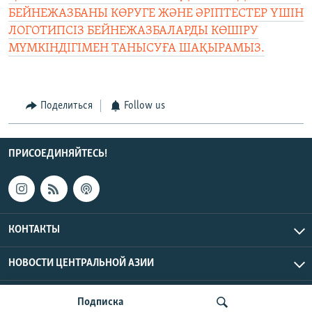
БЕЙНЕЖАЗБАНЫ КӨРУГЕ ЖӘНЕ ӘРІПТЕСТЕР ҮШІН
ЛОГОТИПСІЗ БЕЙНЕЖАЗБАЛАРДЫ КӨШІРУ
МҮМКІНДІГІМЕН ТАНЫСУҒА ШАҚЫРАМЫЗ.
Поделиться
Follow us
ПРИСОЕДИНЯЙТЕСЬ!
КОНТАКТЫ
НОВОСТИ ЦЕНТРАЛЬНОЙ АЗИИ
CENTRAL ASIAN © 2026 RFE/RL, Inc. | Все права защищены.
Подписка