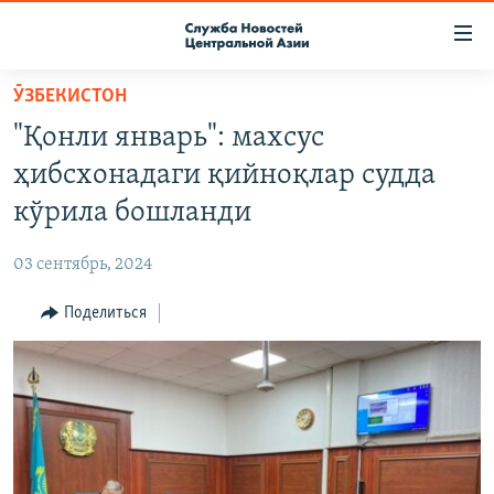
Ссылки
доступа
Вернуться
ӮЗБЕКИСТОН
к
О ПРОЕКТЕ
"Қонли январь": махсус
основному
ПОДПИСКА
содержанию
ҳибсхонадаги қийноқлар судда
КОНТАКТЫ
Вернутся
кўрила бошланди
к
RFE/RL ДИРЕКТ
главной
03 сентябрь, 2024
НАСТОЯЩЕЕ ВРЕМЯ
навигации
Вернутся
Поделиться
МИГРАНТ МЕДИА
к
поиску