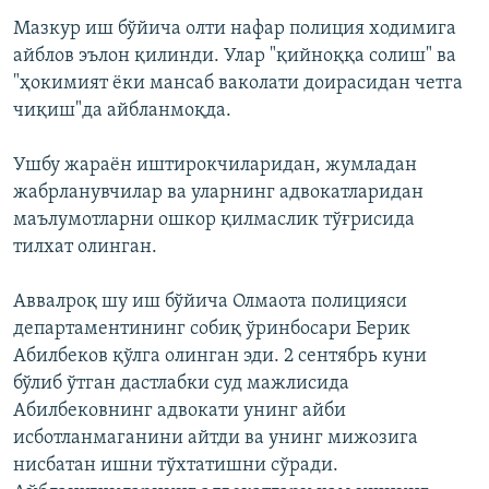
Мазкур иш бўйича олти нафар полиция ходимига
айблов эълон қилинди. Улар "қийноққа солиш" ва
"ҳокимият ёки мансаб ваколати доирасидан четга
чиқиш"да айбланмоқда.
Ушбу жараён иштирокчиларидан, жумладан
жабрланувчилар ва уларнинг адвокатларидан
маълумотларни ошкор қилмаслик тўғрисида
тилхат олинган.
Аввалроқ шу иш бўйича Олмаота полицияси
департаментининг собиқ ўринбосари Берик
Абилбеков қўлга олинган эди. 2 сентябрь куни
бўлиб ўтган дастлабки суд мажлисида
Абилбековнинг адвокати унинг айби
исботланмаганини айтди ва унинг мижозига
нисбатан ишни тўхтатишни сўради.