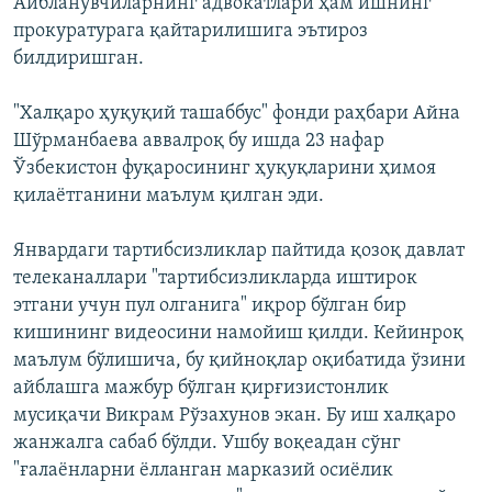
Айбланувчиларнинг адвокатлари ҳам ишнинг
прокуратурага қайтарилишига эътироз
билдиришган.
"Халқаро ҳуқуқий ташаббус" фонди раҳбари Айна
Шўрманбаева аввалроқ бу ишда 23 нафар
Ўзбекистон фуқаросининг ҳуқуқларини ҳимоя
қилаётганини маълум қилган эди.
Январдаги тартибсизликлар пайтида қозоқ давлат
телеканаллари "тартибсизликларда иштирок
этгани учун пул олганига" иқрор бўлган бир
кишининг видеосини намойиш қилди. Кейинроқ
маълум бўлишича, бу қийноқлар оқибатида ўзини
айблашга мажбур бўлган қирғизистонлик
мусиқачи Викрам Рўзахунов экан. Бу иш халқаро
жанжалга сабаб бўлди. Ушбу воқеадан сўнг
"ғалаёнларни ёлланган марказий осиёлик