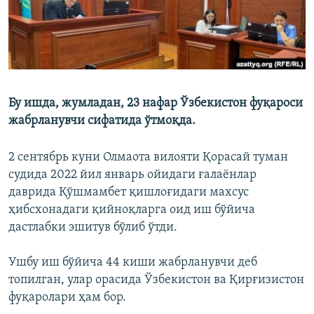
Бу ишда, жумладан, 23 нафар Ўзбекистон фуқароси
жабрланувчи сифатида ўтмоқда.
2 сентябрь куни Олмаота вилояти Қорасай туман
судида 2022 йил январь ойидаги ғалаёнлар
даврида Қўшмамбет қишлоғидаги махсус
ҳибсхонадаги қийноқларга оид иш бўйича
дастлабки эшитув бўлиб ўтди.
Ушбу иш бўйича 44 киши жабрланувчи деб
топилган, улар орасида Ўзбекистон ва Қирғизистон
фуқаролари ҳам бор.