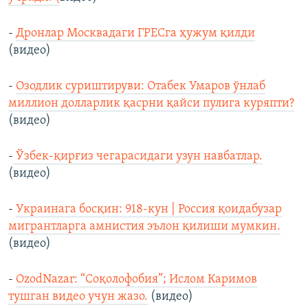
-
Дронлар Москвадаги ГРEСга ҳужум қилди
(видео)
-
Oзодлик суриштируви: Oтабек Умаров ўнлаб
миллион долларлик қасрни қайси пулига куряпти?
(видео)
-
Ўзбек-қирғиз чегарасидаги узун навбатлар.
(видео)
-
Украинага босқин: 918-кун | Россия қоидабузар
мигрантларга амнистия эълон қилиши мумкин.
(видео)
-
OzodNazar: “Соқолофобия”; Ислом Каримов
тушган видео учун жазо.
(видео)