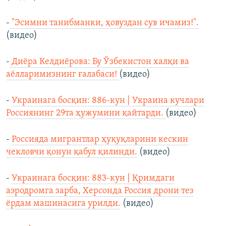
-
"Эсимни танибманки, ҳовуздан сув ичамиз!".
(видео)
-
Диёра Келдиёрова: Бу Ўзбекистон халқи ва
аёлларимизнинг ғалабаси!
(видео)
-
Украинага босқин: 886-кун | Украина кучлари
Россиянинг 29та ҳужумини қайтарди.
(видео)
-
Россияда мигрантлар ҳуқуқларини кескин
чекловчи қонун қабул қилинди.
(видео)
-
Украинага босқин: 883-кун | Қримдаги
аэродромга зарба, Херсонда Россия дрони тез
ёрдам машинасига урилди.
(видео)