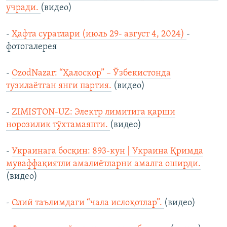
учради.
(видео)
-
Ҳафта суратлари (июль 29- август 4, 2024)
-
фотогалерея
-
OzodNazar: “Ҳалоскор” – Ўзбекистонда
тузилаётган янги партия.
(видео)
-
ZIMISTON-UZ: Электр лимитига қарши
норозилик тўхтамаяпти.
(видео)
-
Украинага босқин: 893-кун | Украина Қримда
муваффақиятли амалиётларни амалга оширди.
(видео)
-
Олий таълимдаги “чала ислоҳотлар”.
(видео)