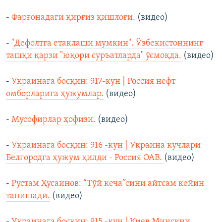
-
Фарғонадаги қирғиз қишлоғи.
(видео)
-
"Дефолтга етаклаши мумкин". Ўзбекистоннинг
ташқи қарзи "юқори суръатларда" ўсмоқда.
(видео)
-
Украинага босқин: 917-кун | Россия нефт
омборларига ҳужумлар.
(видео)
-
Мусофирлар ҳофизи.
(видео)
-
Украинага босқин: 916 -кун | Украина кучлари
Белгородга ҳужум қилди - Россия ОАВ.
(видео)
-
Рустам Ҳусаинов: “Тўй кеча”сини айтсам кейин
танишади.
(видео)
-
Украинага босқин: 915 -кун | Киев Минскни