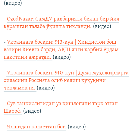
(видео)
-
OzodNazar: СамДУ раҳбарияти билан бир йил
курашган талаба ўқишга тикланди.
(видео)
-
Украинага босқин: 913-кун | Ҳиндистон бош
вазири Киевга борди, АҚШ янги ҳарбий ёрдам
пакетини ажратди.
(видео)
-
Украинага босқин: 910-кун | Дума муҳожирларга
оиласини Россияга олиб келиш ҳуқуқини
чекламоқчи.
(видео)
-
Сув танқислигидан ўз қишлоғини тарк этган
Шароф.
(видео)
-
Яхшидан қолаётган боғ.
(видео)