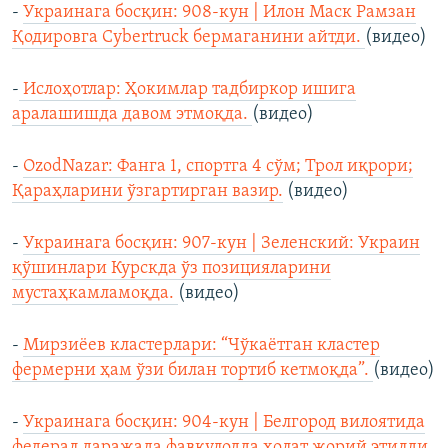
-
Украинага босқин: 908-кун | Илон Маск Рамзан
Қодировга Cybertruck бермаганини айтди.
(видео)
-
Ислоҳотлар: Ҳокимлар тадбиркор ишига
аралашишда давом этмоқда.
(видео)
-
OzodNazar: Фанга 1, спортга 4 сўм; Трол иқрори;
Қараҳларини ўзгартирган вазир.
(видео)
-
Украинага босқин: 907-кун | Зеленский: Украин
қўшинлари Курскда ўз позицияларини
мустаҳкамламоқда.
(видео)
-
Мирзиёев кластерлари: “Чўкаётган кластер
фермерни ҳам ўзи билан тортиб кетмоқда”.
(видео)
-
Украинага босқин: 904-кун | Белгород вилоятида
федерал даражада фавқулодда ҳолат жорий этилди.