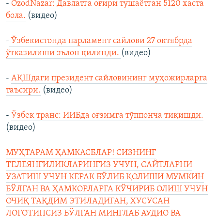
-
OzodNazar: Давлатга оғири тушаётган 5120 хаста
бола.
(видео)
-
Ўзбекистонда парламент сайлови 27 октябрда
ўтказилиши эълон қилинди.
(видео)
-
АҚШдаги президент сайловининг муҳожирларга
таъсири.
(видео)
-
Ўзбeк транс: ИИБда оғзимга тўппонча тиқишди.
(видео)
МУҲТАРАМ ҲАМКАСБЛАР! СИЗНИНГ
ТЕЛЕЯНГИЛИКЛАРИНГИЗ УЧУН, САЙТЛАРНИ
УЗАТИШ УЧУН КЕРАК БЎЛИБ ҚОЛИШИ МУМКИН
БЎЛГАН ВА ҲАМКОРЛАРГА КЎЧИРИБ ОЛИШ УЧУН
ОЧИҚ ТАҚДИМ ЭТИЛАДИГАН, ХУСУСАН
ЛОГОТИПСИЗ БЎЛГАН МИНГЛАБ АУДИО ВА