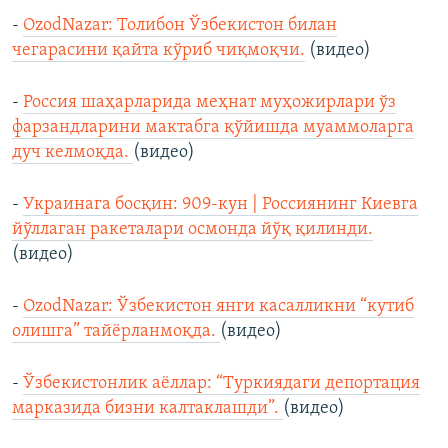
-
OzodNazar: Толибон Ўзбекистон билан
чегарасини қайта кўриб чиқмоқчи.
(видео)
-
Россия шаҳарларида меҳнат муҳожирлари ўз
фарзандларини мактабга қўйишда муаммоларга
дуч келмоқда.
(видео)
-
Украинага босқин: 909-кун | Россиянинг Киевга
йўллаган ракеталари осмонда йўқ қилинди.
(видео)
-
OzodNazar: Ўзбекистон янги касалликни “кутиб
олишга” тайёрланмоқда.
(видео)
-
Ўзбекистонлик аёллар: “Туркиядаги депортация
марказида бизни калтаклашди”.
(видео)