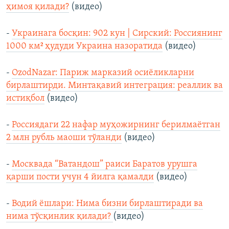
ҳимоя қилади?
(видео)
-
Украинага босқин: 902 кун | Сирский: Россиянинг
1000 км² ҳудуди Украина назоратида
(видео)
-
OzodNazar: Париж марказий осиёликларни
бирлаштирди. Минтақавий интеграция: реаллик ва
истиқбол
(видео)
-
Россиядаги 22 нафар муҳожирнинг берилмаётган
2 млн рубль маоши тўланди
(видео)
-
Москвада “Ватандош” раиси Баратов урушга
қарши пости учун 4 йилга қамалди
(видео)
-
Водий ёшлари: Нима бизни бирлаштиради ва
нима тўсқинлик қилади?
(видео)