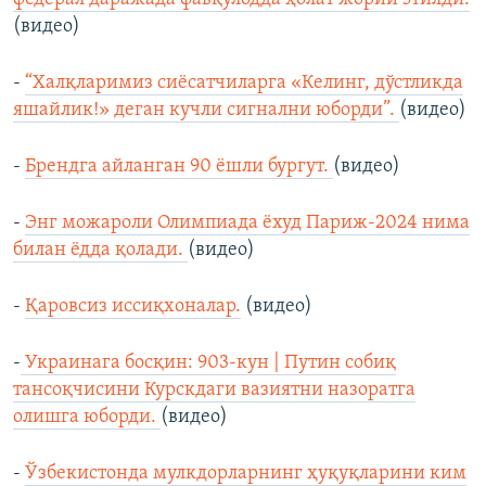
(видео)
-
“Халқларимиз сиёсатчиларга «Келинг, дўстликда
яшайлик!» деган кучли сигнални юборди”.
(видео)
-
Брендга айланган 90 ёшли бургут.
(видео)
-
Энг можароли Олимпиада ёхуд Париж-2024 нима
билан ёдда қолади.
(видео)
-
Қаровсиз иссиқхоналар.
(видео)
-
Украинага босқин: 903-кун | Путин собиқ
тансоқчисини Курскдаги вазиятни назоратга
олишга юборди.
(видео)
-
Ўзбекистонда мулкдорларнинг ҳуқуқларини ким