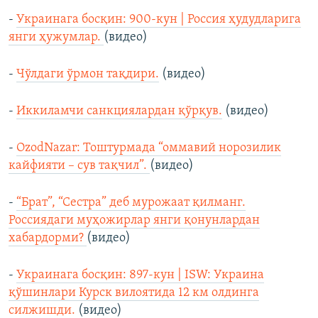
-
Украинага босқин: 900-кун | Россия ҳудудларига
янги ҳужумлар.
(видео)
-
Чўлдаги ўрмон тақдири.
(видео)
-
Иккиламчи санкциялардан қўрқув.
(видео)
-
OzodNazar: Тоштурмада “оммавий норозилик
кайфияти – сув тақчил”.
(видео)
-
“Брат”, “Сестра” деб мурожаат қилманг.
Россиядаги муҳожирлар янги қонунлардан
хабардорми?
(видео)
-
Украинага босқин: 897-кун | ISW: Украина
қўшинлари Курск вилоятида 12 км олдинга
силжишди.
(видео)