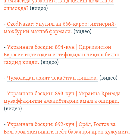
армиясида ўз жонига қасд қилиш ҳолатлари
ошмоқда?
(видео)
-
OzodNazar: Унутилган 666-қарор: ихтиёрий-
мажбурий мактаб формаси.
(видео)
-
Украинага босқин: 894-кун | Қирғизистон
Евросиё иқтисодий иттифоқидан чиқиш билан
таҳдид қилди.
(видео)
-
Чумолидан азият чeкаётган қишлоқ.
(видео)
-
Украинага босқин: 893-кун | Украина Қримда
муваффақиятли амалиётларни амалга оширди.
(видео)
-
Украинага босқин: 892-кун | Орёл, Ростов ва
Белгород яқинидаги нефт базалари дрон ҳужумига