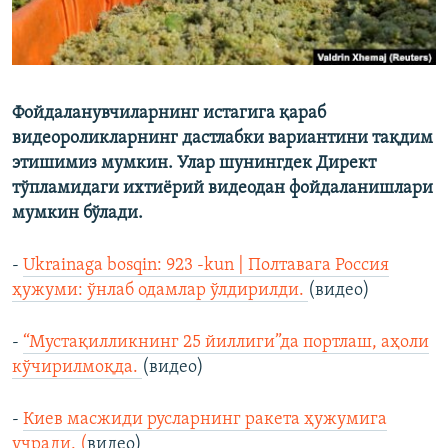
Фойдаланувчиларнинг истагига қараб
видеороликларнинг дастлабки вариантини тақдим
этишимиз мумкин. Улар шунингдек Директ
тўпламидаги ихтиёрий видеодан фойдаланишлари
мумкин бўлади.
-
Ukrainaga bosqin: 923 -kun | Полтавага Россия
ҳужуми: ўнлаб одамлар ўлдирилди.
(видео)
-
“Мустақилликнинг 25 йиллиги”да портлаш, аҳоли
кўчирилмоқда.
(видео)
-
Киев масжиди русларнинг ракета ҳужумига
учради. (
видео)