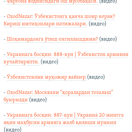
-
Фарғона водийсидаги ош мусобақаси.
(видео)
-
OzodNazar: Ўзбекистонга қанча шоир керак?
Кириш имтиҳонлари натижалари.
(видео)
-
Шоҳимардонга ўтиш енгиллашдими?
(видео)
-
Украинага босқин: 888-кун | Ўзбекистон армияни
кучайтиряпти.
(видео)
-
Ўзбекистонлик муҳожир вайнер
(видео)
-
OzodNazar: Москвани “қоралардан тозалаш”
буюрилди
(видео)
-
Украинага босқин: 887-кун | Украина 20 мингга
яқин маҳбусни армияга жалб қилиши мумкин
(видео)