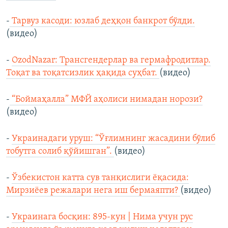
-
Тарвуз касоди: юзлаб деҳқон банкрот бўлди.
(видео)
-
OzodNazar: Трансгендерлар ва гермафродитлар.
Тоқат ва тоқатсизлик ҳақида суҳбат.
(видео)
-
“Боймаҳалла” МФЙ аҳолиси нимадан норози?
(видео)
-
Украинадаги уруш: “Ўғлимнинг жасадини бўлиб
тобутга солиб қўйишган”.
(видео)
-
Ўзбекистон катта сув танқислиги ёқасида:
Мирзиёев режалари нега иш бермаяпти?
(видео)
-
Украинага босқин: 895-кун | Нима учун рус