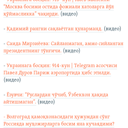
“Москва босими остида фожиали хатоларга йўл
қўймасликка” чақирди.
(видео)
-
Қадимий рангни сақлаётган ҳунарманд.
(видео)
-
Саида Мирзиёева: Сайланмаган, аммо сийланган
президентнинг тўнғичи.
(видео)
-
Украинага босқин: 914-кун | Telegram асосчиси
Павел Дуров Париж аэропортида ҳибс этилди.
(видео)
-
Ёзувчи: “Руслардан чўчиб, Ўзбекхон ҳақида
айтишмаган”.
(видео)
- Волгоград қамоқхонасидаги ҳужумдан сўнг
Россияда муҳожирларга босим яна кучаядими?