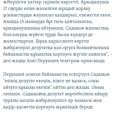
жіберілген хаттар скринін көрсетті. Арызданушы
17 сәуірде өзіне жазылған мұндай қорлау
ұсыныстарды жауапсыз қалдырып, елемеген екен.
Алайда 15 мамырда бұл тағы қайталанған,
арызданушының айтуынша, Садықов жыныстық
бопсалауды жүйелі түрде басқа күндері де
жалғастырған. Бірақ харассмент көрген
жәбірленуші депутатқа қол сұғуға болмайтынына
байланысты құқықтық қорғауға жүгіне алмаған", –
деп жазды Азат Перуашев телеграм-арнасында.
Перуашев осыған байланысты ескертуге Садықов
"өзінің депутат екенін, кімге не қаласа, соны
айтуға құқылы екенін" айтты деп жазды. Оның
сөзінше, Садықовты депутат мәртебесінен айыру
туралы шешім жәбірленушіге ар-намысы мен
қадір-қасиетін қорғауға мүмкіндік береді.