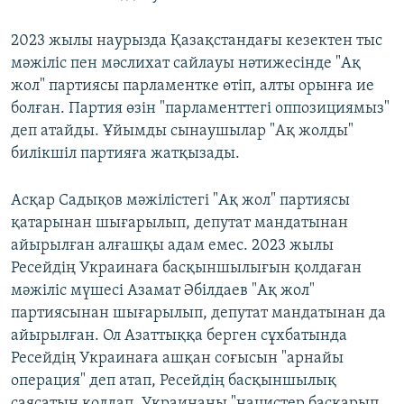
2023 жылы наурызда Қазақстандағы кезектен тыс
мәжіліс пен мәслихат сайлауы нәтижесінде "Ақ
жол" партиясы парламентке өтіп, алты орынға ие
болған. Партия өзін "парламенттегі оппозициямыз"
деп атайды. Ұйымды сынаушылар "Ақ жолды"
билікшіл партияға жатқызады.
Асқар Садықов мәжілістегі "Ақ жол" партиясы
қатарынан шығарылып, депутат мандатынан
айырылған алғашқы адам емес. 2023 жылы
Ресейдің Украинаға басқыншылығын қолдаған
мәжіліс мүшесі Азамат Әбілдаев "Ақ жол"
партиясынан шығарылып, депутат мандатынан да
айырылған. Ол Азаттыққа берген сұхбатында
Ресейдің Украинаға ашқан соғысын "арнайы
операция" деп атап, Ресейдің басқыншылық
саясатын қолдап, Украинаны "нацистер басқарып