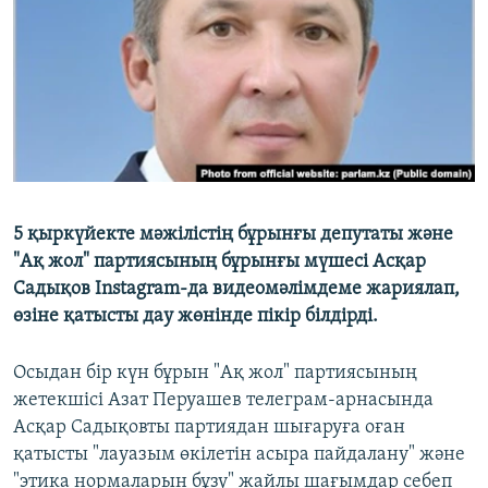
5 қыркүйекте мәжілістің бұрынғы депутаты және
"Ақ жол" партиясының бұрынғы мүшесі Асқар
Садықов Instagram-да видеомәлімдеме жариялап,
өзіне қатысты дау жөнінде пікір білдірді.
Осыдан бір күн бұрын "Ақ жол" партиясының
жетекшісі Азат Перуашев телеграм-арнасында
Асқар Садықовты партиядан шығаруға оған
қатысты "лауазым өкiлетін асыра пайдалану" және
"этика нормаларын бұзу" жайлы шағымдар себеп