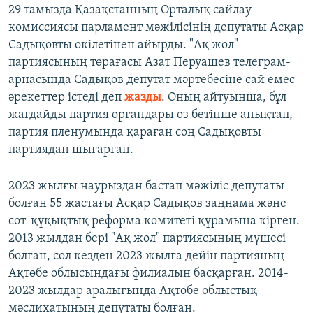
29 тамызда Қазақстанның Орталық сайлау
комиссиясы парламент мәжілісінің депутаты Асқар
Садықовты өкілетінен айырды. "Ақ жол"
партиясының төрағасы Азат Перуашев телеграм-
арнасында Садықов депутат мәртебесіне сай емес
әрекеттер істеді деп
жазды
. Оның айтуынша, бұл
жағдайды партия органдары өз бетінше анықтап,
партия пленумында қараған соң Садықовты
партиядан шығарған.
2023 жылғы наурыздан бастап мәжіліс депутаты
болған 55 жастағы Асқар Садықов заңнама және
сот-құқықтық реформа комитеті құрамына кірген.
2013 жылдан бері "Ақ жол" партиясының мүшесі
болған, сол кезден 2023 жылға дейін партияның
Ақтөбе облысындағы филиалын басқарған. 2014-
2023 жылдар аралығында Ақтөбе облыстық
мәслихатының депутаты болған.