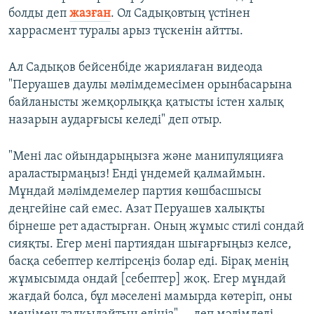
болды деп
жазған
. Ол Садықовтың үстінен
харрасмент туралы арыз түскенін айтты.
Ал Садықов бейсенбіде жариялаған видеода
"Перуашев даулы мәлімдемесімен орынбасарына
байланысты жемқорлыққа қатысты істен халық
назарын аударғысы келеді" деп отыр.
"Мені лас ойындарыңызға және манипуляцияға
араластырмаңыз! Енді үндемей қалмаймын.
Мұндай мәлімдемелер партия көшбасшысы
деңгейіне сай емес. Азат Перуашев халықты
бірнеше рет адастырған. Оның жұмыс стилі сондай
сияқты. Егер мені партиядан шығарғыңыз келсе,
басқа себептер келтірсеңіз болар еді. Бірақ менің
жұмысымда ондай [себептер] жоқ. Егер мұндай
жағдай болса, бұл мәселені мамырда көтеріп, оны