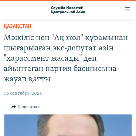
Ссылки
доступа
Вернуться
ҚАЗАҚСТАН
к
О ПРОЕКТЕ
Мәжіліс пен "Ақ жол" құрамынан
основному
ПОДПИСКА
содержанию
шығарылған экс-депутат өзін
КОНТАКТЫ
Вернутся
"харассмент жасады" деп
к
RFE/RL ДИРЕКТ
айыптаған партия басшысына
главной
НАСТОЯЩЕЕ ВРЕМЯ
навигации
жауап қатты
Вернутся
МИГРАНТ МЕДИА
к
05 сентябрь, 2024
поиску
Поделиться