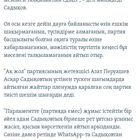
менімен талқылайтын едіңіз", – деп мәлімдеді
Садықов.
Ол осы кезге дейін дауға байланысты өзін ешкім
шақырмағанын, түсіндірме алмағанын, партия
басшылығы болған оқиға туралы өзіне
хабарламағанын, мәжілістің тәртіптік кеңесі бұл
мәселені талқыламағанын айтып отыр.
"Ақ жол" партиясының жетекшісі Азат Перуашев
Асқар Садықовтың үстінен түскен шағымдарда
айтылған жайттар пленумда қаралған соң партия
тиісті шешім шығарды деді.
"Парламентте (партияда емес) жұмыс істейтін бір
әйел адам Садықовтың бірнеше рет ұятсыз ұсыныс
жасап, қысым көрсеткенін айтып арызданды.
Сөзіне дәлел ретінде WhatsApp-та Садықовтан