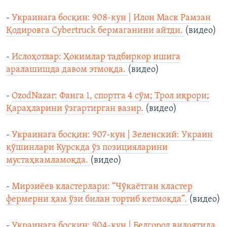
-
Украинага босқин: 908-кун | Илон Маск Рамзан
Қодировга Cybertruck бермаганини айтди.
(видео)
-
Ислоҳотлар: Ҳокимлар тадбиркор ишига
аралашишда давом этмоқда.
(видео)
-
OzodNazar: Фанга 1, спортга 4 сўм; Трол иқрори;
Қараҳларини ўзгартирган вазир.
(видео)
-
Украинага босқин: 907-кун | Зеленский: Украин
қўшинлари Курскда ўз позицияларини
мустаҳкамламоқда.
(видео)
-
Мирзиёев кластерлари: “Чўкаётган кластер
фермерни ҳам ўзи билан тортиб кетмоқда”.
(видео)
-
Украинага босқин: 904-кун | Белгород вилоятида