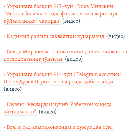
-
Украинага босқин: 915 -кун | Киев Минскни
“Москва босими остида фожиали хатоларга йўл
қўймасликка” чақирди.
(видео)
-
Қадимий рангни сақлаётган ҳунарманд.
(видео)
-
Саида Мирзиёева: Сайланмаган, аммо сийланган
президентнинг тўнғичи.
(видео)
-
Украинага босқин: 914-кун | Telegram асосчиси
Павел Дуров Париж аэропортида ҳибс этилди.
(видео)
-
Ёзувчи: “Руслардан чўчиб, Ўзбекхон ҳақида
айтишмаган”.
(видео)
- Волгоград қамоқхонасидаги ҳужумдан сўнг