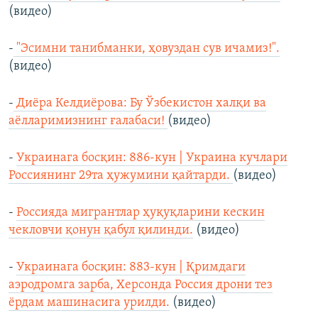
(видео)
-
"Эсимни танибманки, ҳовуздан сув ичамиз!".
(видео)
-
Диёра Келдиёрова: Бу Ўзбекистон халқи ва
аёлларимизнинг ғалабаси!
(видео)
-
Украинага босқин: 886-кун | Украина кучлари
Россиянинг 29та ҳужумини қайтарди.
(видео)
-
Россияда мигрантлар ҳуқуқларини кескин
чекловчи қонун қабул қилинди.
(видео)
-
Украинага босқин: 883-кун | Қримдаги
аэродромга зарба, Херсонда Россия дрони тез
ёрдам машинасига урилди.
(видео)