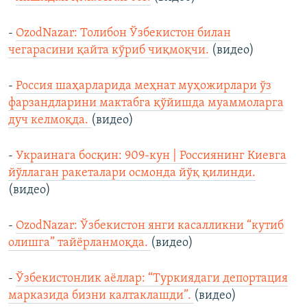
-
OzodNazar: Толибон Ўзбекистон билан
чегарасини қайта кўриб чиқмоқчи.
(видео)
-
Россия шаҳарларида меҳнат муҳожирлари ўз
фарзандларини мактабга қўйишда муаммоларга
дуч келмоқда.
(видео)
-
Украинага босқин: 909-кун | Россиянинг Киевга
йўллаган ракеталари осмонда йўқ қилинди.
(видео)
-
OzodNazar: Ўзбекистон янги касалликни “кутиб
олишга” тайёрланмоқда.
(видео)
-
Ўзбекистонлик аёллар: “Туркиядаги депортация
марказида бизни калтаклашди”.
(видео)