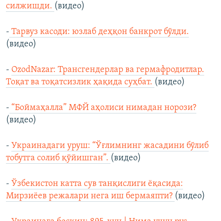
силжишди.
(видео)
-
Тарвуз касоди: юзлаб деҳқон банкрот бўлди.
(видео)
-
OzodNazar: Трансгендерлар ва гермафродитлар.
Тоқат ва тоқатсизлик ҳақида суҳбат.
(видео)
-
“Боймаҳалла” МФЙ аҳолиси нимадан норози?
(видео)
-
Украинадаги уруш: “Ўғлимнинг жасадини бўлиб
тобутга солиб қўйишган”.
(видео)
-
Ўзбекистон катта сув танқислиги ёқасида:
Мирзиёев режалари нега иш бермаяпти?
(видео)