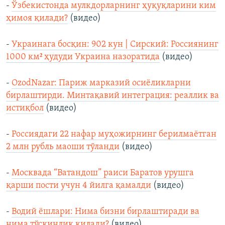
-
Ўзбекистонда мулкдорларнинг ҳуқуқларини ким
ҳимоя қилади?
(видео)
-
Украинага босқин: 902 кун | Сирский: Россиянинг
1000 км² ҳудуди Украина назоратида
(видео)
-
OzodNazar: Париж марказий осиёликларни
бирлаштирди. Минтақавий интеграция: реаллик ва
истиқбол
(видео)
-
Россиядаги 22 нафар муҳожирнинг берилмаётган
2 млн рубль маоши тўланди
(видео)
-
Москвада “Ватандош” раиси Баратов урушга
қарши пости учун 4 йилга қамалди
(видео)
-
Водий ёшлари: Нима бизни бирлаштиради ва
нима тўсқинлик қилади?
(видео)