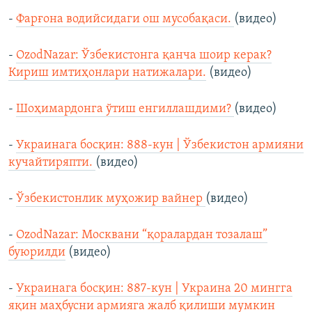
-
Фарғона водийсидаги ош мусобақаси.
(видео)
-
OzodNazar: Ўзбекистонга қанча шоир керак?
Кириш имтиҳонлари натижалари.
(видео)
-
Шоҳимардонга ўтиш енгиллашдими?
(видео)
-
Украинага босқин: 888-кун | Ўзбекистон армияни
кучайтиряпти.
(видео)
-
Ўзбекистонлик муҳожир вайнер
(видео)
-
OzodNazar: Москвани “қоралардан тозалаш”
буюрилди
(видео)
-
Украинага босқин: 887-кун | Украина 20 мингга
яқин маҳбусни армияга жалб қилиши мумкин