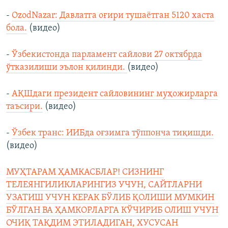
-
OzodNazar: Давлатга оғири тушаётган 5120 хаста
бола.
(видео)
-
Ўзбекистонда парламент сайлови 27 октябрда
ўтказилиши эълон қилинди.
(видео)
-
АҚШдаги президент сайловининг муҳожирларга
таъсири.
(видео)
-
Ўзбeк транс: ИИБда оғзимга тўппонча тиқишди.
(видео)
МУҲТАРАМ ҲАМКАСБЛАР! СИЗНИНГ
ТЕЛЕЯНГИЛИКЛАРИНГИЗ УЧУН, САЙТЛАРНИ
УЗАТИШ УЧУН КЕРАК БЎЛИБ ҚОЛИШИ МУМКИН
БЎЛГАН ВА ҲАМКОРЛАРГА КЎЧИРИБ ОЛИШ УЧУН
ОЧИҚ ТАҚДИМ ЭТИЛАДИГАН, ХУСУСАН