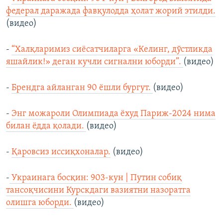
федерал даражада фавқулодда ҳолат жорий этилди.
(видео)
-
“Халқларимиз сиёсатчиларга «Келинг, дўстликда
яшайлик!» деган кучли сигнални юборди”.
(видео)
-
Брендга айланган 90 ёшли бургут.
(видео)
-
Энг можароли Олимпиада ёхуд Париж-2024 нима
билан ёдда қолади.
(видео)
-
Қаровсиз иссиқхоналар.
(видео)
-
Украинага босқин: 903-кун | Путин собиқ
тансоқчисини Курскдаги вазиятни назоратга
олишга юборди.
(видео)