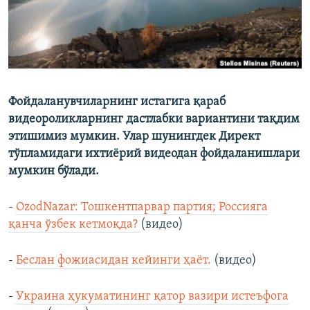
Фойдаланувчиларнинг истагига қараб
видеороликларнинг дастлабки вариантини тақдим
этишимиз мумкин. Улар шунингдек Директ
тўпламидаги ихтиёрий видеодан фойдаланишлари
мумкин бўлади.
-
OzodNazar: Тошкентпарвар партия; Россияга
қанча ўзбек кетмоқда?
(видео)
-
Беслан фожиасидан кейинги ҳаёт.
(видео)
-
Украина ҳукуматининг қатор вазири истеъфога