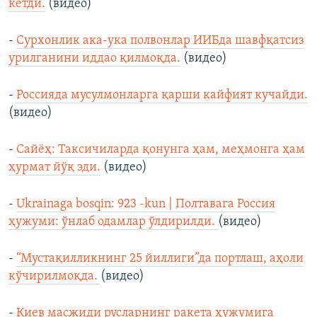
кетди.
(видео)
-
Сурхонлик ака-ука полвонлар ИИБда шавфқатсиз
урилганини иддао қилмоқда.
(видео)
-
Россияда мусулмонларга қарши кайфият кучайди.
(видео)
-
Сайёҳ: Таксичиларда қонунга ҳам, меҳмонга ҳам
ҳурмат йўқ эди.
(видео)
-
Ukrainaga bosqin: 923 -kun | Полтавага Россия
ҳужуми: ўнлаб одамлар ўлдирилди.
(видео)
-
“Мустақилликнинг 25 йиллиги”да портлаш, аҳоли
кўчирилмоқда.
(видео)
-
Киев масжиди русларнинг ракета ҳужумига