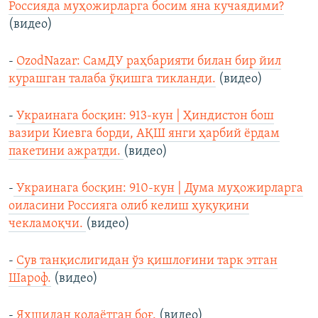
Россияда муҳожирларга босим яна кучаядими?
(видео)
-
OzodNazar: СамДУ раҳбарияти билан бир йил
курашган талаба ўқишга тикланди.
(видео)
-
Украинага босқин: 913-кун | Ҳиндистон бош
вазири Киевга борди, АҚШ янги ҳарбий ёрдам
пакетини ажратди.
(видео)
-
Украинага босқин: 910-кун | Дума муҳожирларга
оиласини Россияга олиб келиш ҳуқуқини
чекламоқчи.
(видео)
-
Сув танқислигидан ўз қишлоғини тарк этган
Шароф.
(видео)
-
Яхшидан қолаётган боғ.
(видео)