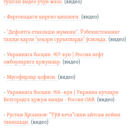
тушган видео учун жазо.
(видео)
-
Фарғонадаги қирғиз қишлоғи.
(видео)
-
"Дефолтга етаклаши мумкин". Ўзбекистоннинг
ташқи қарзи "юқори суръатларда" ўсмоқда.
(видео)
-
Украинага босқин: 917-кун | Россия нефт
омборларига ҳужумлар.
(видео)
-
Мусофирлар ҳофизи.
(видео)
-
Украинага босқин: 916 -кун | Украина кучлари
Белгородга ҳужум қилди - Россия ОАВ.
(видео)
-
Рустам Ҳусаинов: “Тўй кеча”сини айтсам кейин
танишади.
(видео)