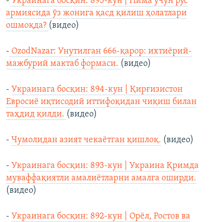
-
Украинага босқин: 895-кун | Нима учун рус
армиясида ўз жонига қасд қилиш ҳолатлари
ошмоқда?
(видео)
-
OzodNazar: Унутилган 666-қарор: ихтиёрий-
мажбурий мактаб формаси.
(видео)
-
Украинага босқин: 894-кун | Қирғизистон
Евросиё иқтисодий иттифоқидан чиқиш билан
таҳдид қилди.
(видео)
-
Чумолидан азият чeкаётган қишлоқ.
(видео)
-
Украинага босқин: 893-кун | Украина Қримда
муваффақиятли амалиётларни амалга оширди.
(видео)
-
Украинага босқин: 892-кун | Орёл, Ростов ва