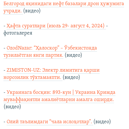
Белгород яқинидаги нефт базалари дрон ҳужумига
учради.
(видео)
-
Ҳафта суратлари (июль 29- август 4, 2024)
-
фотогалерея
-
OzodNazar: “Ҳалоскор” – Ўзбекистонда
тузилаётган янги партия.
(видео)
-
ZIMISTON-UZ: Электр лимитига қарши
норозилик тўхтамаяпти.
(видео)
-
Украинага босқин: 893-кун | Украина Қримда
муваффақиятли амалиётларни амалга оширди.
(видео)
-
Олий таълимдаги “чала ислоҳотлар”.
(видео)