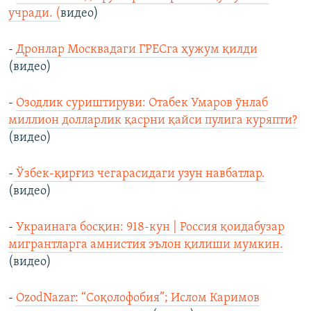
учради. (
видео)
-
Дронлар Москвадаги ГРEСга ҳужум қилди
(видео)
-
Oзодлик суриштируви: Oтабек Умаров ўнлаб
миллион долларлик қасрни қайси пулига куряпти?
(видео)
-
Ўзбек-қирғиз чегарасидаги узун навбатлар.
(видео)
-
Украинага босқин: 918-кун | Россия қоидабузар
мигрантларга амнистия эълон қилиши мумкин.
(видео)
-
OzodNazar: “Соқолофобия”; Ислом Каримов