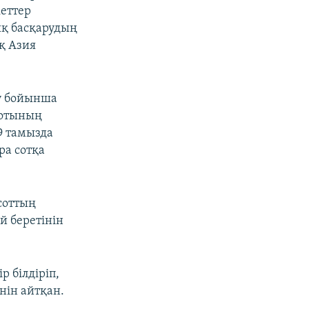
кеттер
ық басқарудың
қ Азия
бу бойынша
сотының
9 тамызда
ра сотқа
соттың
й беретінін
 білдіріп,
нін айтқан.