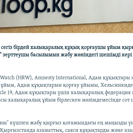
 сегіз бірдей халықаралық құқық қорғаушы ұйым қырғ
" зерттеушы басылымын жабу жөніндегі шешімді кері
 Watch (HRW), Amnesty International, Адам құқықтары 
ұйым, Адам құқықтарын қорғау ұйымы, Хельсинкиде
ticle 19, Адам құқықтары үшін халықаралық федерация
рсы халықаралық ұйым бірлескен мәлімдемесінде сот
ны" күшпен жабу қырғыз қоғамындағы ең маңызды үн
 Қырғызстанда азаматтық, саяси құқықтарды және аза