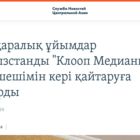
аралық ұйымдар
зстанды "Клооп Медиан
шешімін кері қайтаруға
рды
24
ся