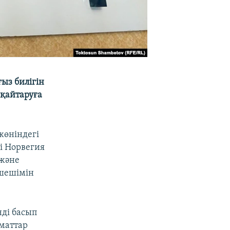
ыз билігін
 қайтаруға
жөніндегі
і Норвегия
 және
 шешімін
ді басып
маттар