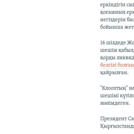
еркіндігін сы
қоғамның ерк
негіздерін б
бойынша жет
16 шілдеде Ж
шешім қабылд
қорды ликвид
белгілі болған
қайрылған.
"Клооптың" н
шешімі күтіл
мәлімдеген.
Президент Са
Қырғызстанда 