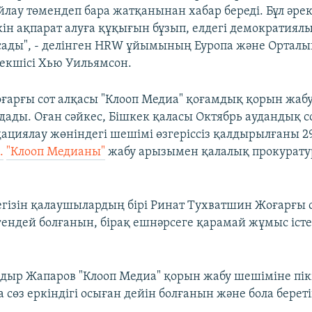
йлау төмендеп бара жатқанынан хабар береді. Бұл әре
ін ақпарат алуға құқығын бұзып, елдегі демократиял
асады", - делінген HRW ұйымының Еуропа және Орталы
екшісі Хью Уильямсон.
оғарғы сот алқасы "Клооп Медиа" қоғамдық қорын жа
ады. Оған сәйкес, Бішкек қаласы Октябрь аудандық 
ациялау жөніндегі шешімі өзгеріссіз қалдырылғаны 2
.
"Клооп Медианы"
жабу арызымен қалалық прокурату
егізін қалаушылардың бірі Ринат Тухватшин Жоғарғы 
гендей болғанын, бірақ ешнәрсеге қарамай жұмыс істе
дыр Жапаров "Клооп Медиа" қорын жабу шешіміне пікір
сөз еркіндігі осыған дейін болғанын және бола береті