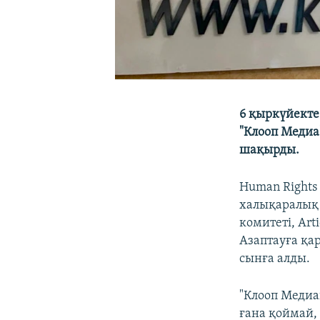
6 қыркүйекте
"Клооп Медиа
шақырды.
Human Rights
халықаралық 
комитеті, Ar
Азаптауға қа
сынға алды.
"Клооп Медиа
ғана қоймай,