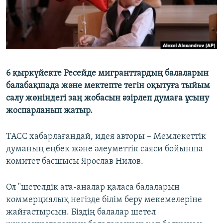
6 қыркүйекте Ресейде мигранттардың балаларын
балабақшада және мектепте тегін оқытуға тыйым
салу жөніндегі заң жобасын әзірлеп думаға ұсыну
жоспарланып жатыр.
ТАСС хабарлағандай, идея авторы – Мемлекеттік
думаның еңбек және әлеуметтік саяси бойынша
комитет басшысы Ярослав Нилов.
Ол "шетелдік ата-аналар қаласа балаларын
коммерциялық негізде білім беру мекемелеріне
жайғастырсын. Біздің балалар шетел