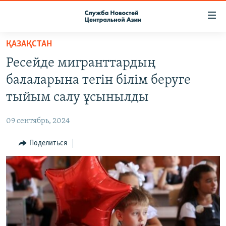
Ссылки
доступа
Вернуться
ҚАЗАҚСТАН
к
О ПРОЕКТЕ
Ресейде мигранттардың
основному
ПОДПИСКА
содержанию
балаларына тегін білім беруге
КОНТАКТЫ
Вернутся
тыйым салу ұсынылды
к
RFE/RL ДИРЕКТ
главной
09 сентябрь, 2024
НАСТОЯЩЕЕ ВРЕМЯ
навигации
Вернутся
Поделиться
МИГРАНТ МЕДИА
к
поиску