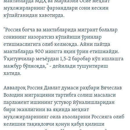
мактабларда МДҲ ва Марказий Осиё меҳнат
муҳожирларнинг фарзандлари сони кескин
кўпайганидан хавотирда.
"Россия боғча ва мактабларида мигрант болалар
сонининг назоратсиз кўпайиши ўринлар
етишмаслигига олиб келмоқда. Айни пайтда
мактабларда 900 мингга яқин ўрин етишмайди.
Ўқитувчилар меъёрдан 1,5-2 баробар кўп ишлашга
мажбур бўлмоқда," - дейилади тушунтириш
хатида.
Аввалроқ Россия Давлат думаси раҳбари Вячеслав
Володин миграцияни тартибга солиш масаласи
парламент ишининг устувор йўналишларидан
бири эканлигини ва яқинда меҳнат
муҳожирларининг оила аъзоларини Россияга олиб
келишни тақиқловчи қонун қабул қилиши