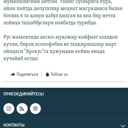
мумкинлигини айтган. Унинг сўзларига кўра,
айни пайтда депутатлар меҳнат миграцияси билан
боғлиқ 6 та қонун қабул қилган ва яна бир нечта
лойиҳа ташаббуслари навбатда турибди.
Рус жамиятида аксил-муҳожир кайфият азалдан
кучли, бироқ ксенофобия ва таҳқирлашлар март
ойидаги "Крокус"га ҳужумдан кейин янада
кучайиб кетди.
Поделиться
Follow us
ПРИСОЕДИНЯЙТЕСЬ!
КОНТАКТЫ