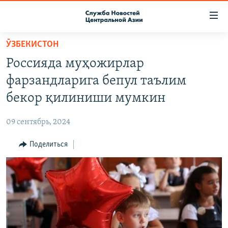
Ссылки
доступа
Вернуться
ӮЗБЕКИСТОН
к
О ПРОЕКТЕ
Россияда муҳожирлар
основному
ПОДПИСКА
содержанию
фарзандларига бепул таълим
КОНТАКТЫ
Вернутся
бекор қилиниши мумкин
к
RFE/RL ДИРЕКТ
главной
09 сентябрь, 2024
НАСТОЯЩЕЕ ВРЕМЯ
навигации
Вернутся
Поделиться
МИГРАНТ МЕДИА
к
поиску