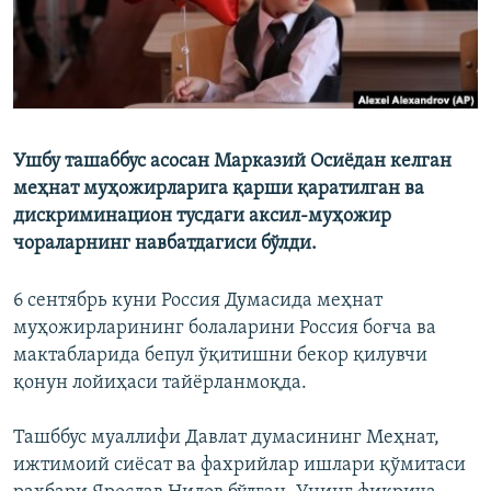
Ушбу ташаббус асосан Марказий Осиёдан келган
меҳнат муҳожирларига қарши қаратилган ва
дискриминацион тусдаги аксил-муҳожир
чораларнинг навбатдагиси бўлди.
6 сентябрь куни Россия Думасида меҳнат
муҳожирларининг болаларини Россия боғча ва
мактабларида бепул ўқитишни бекор қилувчи
қонун лойиҳаси тайёрланмоқда.
Ташббус муаллифи Давлат думасининг Меҳнат,
ижтимоий сиёсат ва фахрийлар ишлари қўмитаси