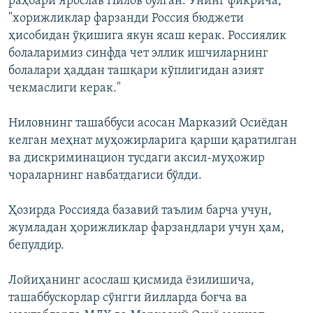
раҳбари Ярослав Нилов бўлган. Унинг фикрича,
"хорижликлар фарзанди Россия бюджети
ҳисобидан ўқишига якун ясаш керак. Россиялик
болаларимиз синфда чет эллик ишчиларнинг
болалари ҳаддан ташқари кўплигидан азият
чекмаслиги керак."
Ниловнинг ташаббуси асосан Марказий Осиёдан
келган меҳнат муҳожирларига қарши қаратилган
ва дискриминацион тусдаги аксил-муҳожир
чораларнинг навбатдагиси бўлди.
Ҳозирда Россияда базавий таълим барча учун,
жумладан ҳорижликлар фарзандлари учун ҳам,
бепулдир.
Лойиҳанинг асослаш қисмида ёзилишича,
ташаббускорлар сўнгги йилларда боғча ва