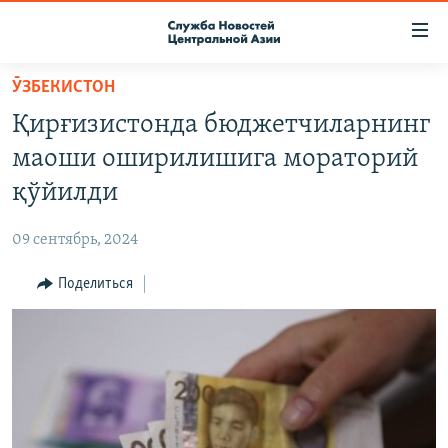
Ссылки
доступа
Вернуться
ӮЗБЕКИСТОН
к
О ПРОЕКТЕ
Қирғизистонда бюджетчиларнинг
основному
ПОДПИСКА
содержанию
маоши оширилишига мораторий
КОНТАКТЫ
Вернутся
қўйилди
к
RFE/RL ДИРЕКТ
главной
09 сентябрь, 2024
НАСТОЯЩЕЕ ВРЕМЯ
навигации
Вернутся
Поделиться
МИГРАНТ МЕДИА
к
поиску