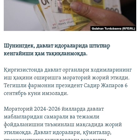
Шунингдек, давлат идораларида штатлар
кенгайиши ҳам тақиқланмоқда.
Қирғизистонда давлат органлари ходимларининг
иш ҳақини оширишга мораторий жорий этилди.
Тегишли фармонни президент Садир Жапаров 6
сентябрь куни имзолади.
Мораторий 2024-2026 йилларда давлат
маблағларидан самарали ва тежамли
фойдаланишни таъминлаш мақсадида жорий
этилмоқда. Давлат идоралари, қўмиталар,