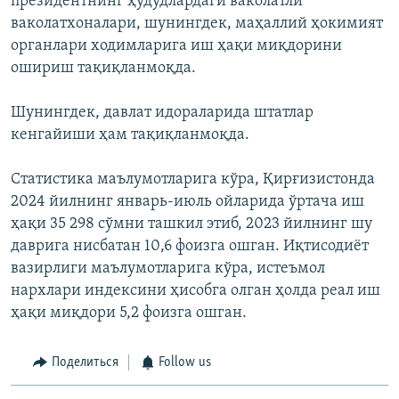
президентнинг ҳудудлардаги ваколатли
ваколатхоналари, шунингдек, маҳаллий ҳокимият
органлари ходимларига иш ҳақи миқдорини
ошириш тақиқланмоқда.
Шунингдек, давлат идораларида штатлар
кенгайиши ҳам тақиқланмоқда.
Статистика маълумотларига кўра, Қирғизистонда
2024 йилнинг январь-июль ойларида ўртача иш
ҳақи 35 298 сўмни ташкил этиб, 2023 йилнинг шу
даврига нисбатан 10,6 фоизга ошган. Иқтисодиёт
вазирлиги маълумотларига кўра, истеъмол
нархлари индексини ҳисобга олган ҳолда реал иш
ҳақи миқдори 5,2 фоизга ошган.
Поделиться
Follow us